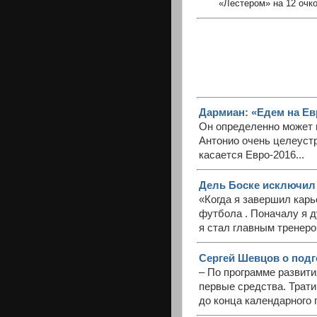
«Лестером» на 12 очко
Дармиан: «Едем на Ев
Он определенно может 
Антонио очень целеуст
касается Евро-2016...
Дель Боске исключил 
«Когда я завершил карь
футбола . Поначалу я ду
я стал главным тренеро
Сергей Шевцов о подго
– По программе развит
первые средства. Трати
до конца календарного 