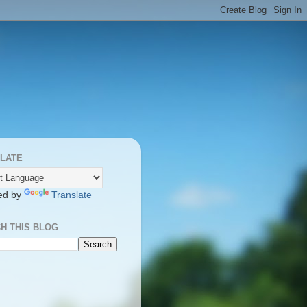
LATE
ed by
Translate
H THIS BLOG