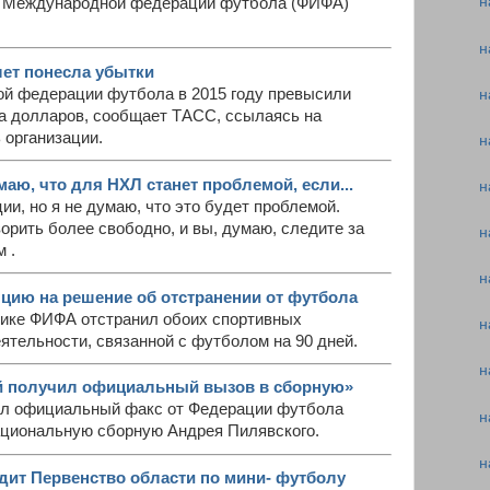
н
ря Международной федерации футбола (ФИФА)
н
ет понесла убытки
й федерации футбола в 2015 году превысили
н
а долларов, сообщает ТАСС, ссылаясь на
 организации.
н
аю, что для НХЛ станет проблемой, если...
н
ии, но я не думаю, что это будет проблемой.
ворить более свободно, и вы, думаю, следите за
н
 .
н
цию на решение об отстранении от футбола
этике ФИФА отстранил обоих спортивных
н
ятельности, связанной с футболом на 90 дней.
н
й получил официальный вызов в сборную»
шел официальный факс от Федерации футбола
н
ациональную сборную Андрея Пилявского.
н
дит Первенство области по мини- футболу