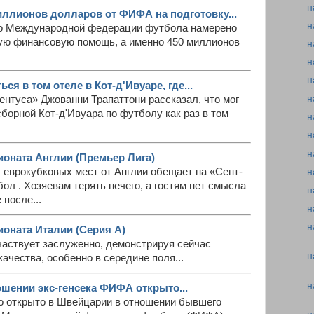
н
иллионов долларов от ФИФА на подготовку...
н
во Международной федерации футбола намерено
ую финансовую помощь, а именно 450 миллионов
н
н
н
ься в том отеле в Кот-д'Ивуаре, где...
н
нтуса» Джованни Трапаттони рассказал, что мог
сборной Кот-д'Ивуара по футболу как раз в том
н
н
н
ионата Англии (Премьер Лига)
еврокубковых мест от Англии обещает на «Сент-
н
л . Хозяевам терять нечего, а гостям нет смысла
н
 после...
н
н
ионата Италии (Серия А)
частвует заслуженно, демонстрируя сейчас
н
ачества, особенно в середине поля...
н
ошении экс-генсека ФИФА открыто...
ло открыто в Швейцарии в отношении бывшего