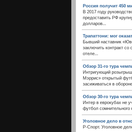
Россия получит 450 м
В 2017 году руководст
предоставить РФ крупн
долларов...
Трапаттони: мог оказат
Бывший наставник «Юве
заключить контракт со 
отеле...
Обзор 31-го тура чемп
Интригующий розыгрыш 
Мэррис» открытый футбо
засиживаться в обороне
Обзор 30-го тура чемп
Интер в еврокубах не у
футбол сомнительного к
Уголовное дело в отн
Р-Спорт. Уголовное де