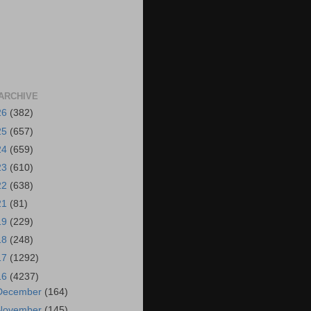
ARCHIVE
26
(382)
25
(657)
24
(659)
23
(610)
22
(638)
21
(81)
19
(229)
18
(248)
17
(1292)
16
(4237)
December
(164)
November
(145)