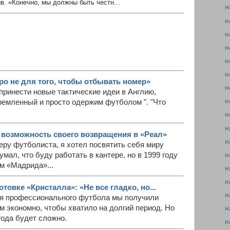
в. «Конечно, мы должны быть честн...
н
н
н
н
н
н
ро не для того, чтобы отбывать номер»
н
принести новые тактические идеи в Англию,
н
ремленный и просто одержим футболом ". "Что
н
н
возможность своего возвращения в «Реал»
н
еру футболиста, я хотел посвятить себя миру
н
мал, что буду работать в кантере, но в 1999 году
м «Мадрида»...
н
н
товке «Кристалла»: «Не все гладко, но...
н
ия профессионального футбола мы получили
м экономно, чтобы хватило на долгий период. Но
н
года будет сложно.
н