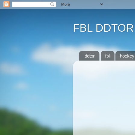
FBL DDTOR
ddtor
fbl
hockey