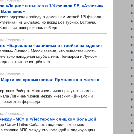
л (новости)
н
ла «Лацио» и вышла в 1/4 финала ЛЕ, «Атлетик»
 «Валенсию»
н
и» одержали победу в домашнем матчей 1/8 финала
н
тлетика» из Бильбао, но покидают турнир. Встреча,
Валенсии, завершилась победо...
н
н
л (новости)
н
 что «Барселона» зависима от тройки нападения
ны» Лионель Месси заявил, что общественность
н
ние трио нападения клуба с ним, Неймаром и Луисом
н
да состоит не из трёх чел...
н
л (новости)
н
 Мартинес просматривал Ярмоленко в матче с
н
ртона» Роберто Мартинес лично присутствовал на
н
инала Лиги чемпионов между киевским «Динамо» и
н
 просмотра форварда ...
н
л (новости)
н
 между «МС» и «Лестером» слишком большой
н
 Сити» Пабло Сабалета поделился мнением
 в таблице АПЛ между его командой и лидирующим
н