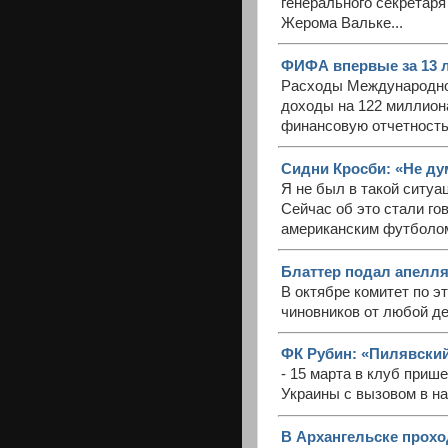
генерального секрета
Жерома Вальке...
ФИФА впервые за 13 л
Расходы Международно
доходы на 122 миллион
финансовую отчетность
Сидни Кросби: «Не дум
Я не был в такой ситуац
Сейчас об это стали го
американским футболом
Блаттер подал апелля
В октябре комитет по 
чиновников от любой де
ФК Рубин: «Пилявски
- 15 марта в клуб при
Украины с вызовом в н
В Архангельске прохо