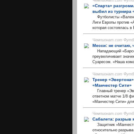
Чемпионат.com Футбо
«Спарта» разгроми
выбил из турнира
Футболисты «Валенси
Лиги Европы против «А
которая состоялась в 
Чемпионат.com Футбо
Месси: не считаю,
Нападающий «Барсело
преувеличивает значе
Суаресом. «Наша коман
Чемпионат.com Футбо
Тренер «Эвертона»
«Манчестер Сити»
Главный тренер «Эве
ответном матче 1/8 ф
«Манчестер Сити» для
Чемпионат.com Футбо
Сабалета: разрыв
Защитник «Манчестер
относительно разрыва