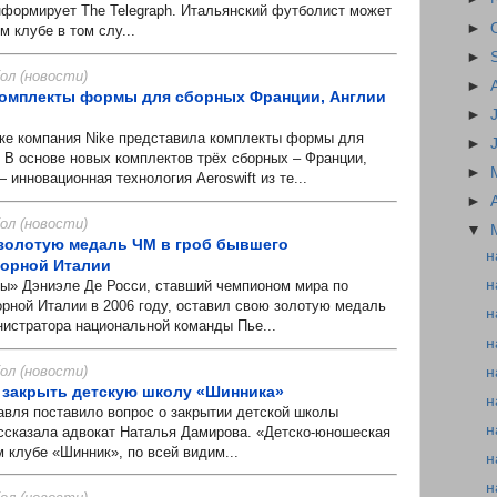
нформирует The Telegraph. Итальянский футболист может
►
м клубе в том слу...
►
л (новости)
►
комплекты формы для сборных Франции, Англии
►
е компания Nike представила комплекты формы для
►
 В основе новых комплектов трёх сборных – Франции,
►
 инновационная технология Aeroswift из те...
►
л (новости)
▼
золотую медаль ЧМ в гроб бывшего
н
борной Италии
н
 Дэниэле Де Росси, ставший чемпионом мира по
орной Италии в 2006 году, оставил свою золотую медаль
н
нистратора национальной команды Пье...
н
л (новости)
н
 закрыть детскую школу «Шинника»
н
ля поставило вопрос о закрытии детской школы
н
ссказала адвокат Наталья Дамирова. «Детско-юношеская
 клубе «Шинник», по всей видим...
н
н