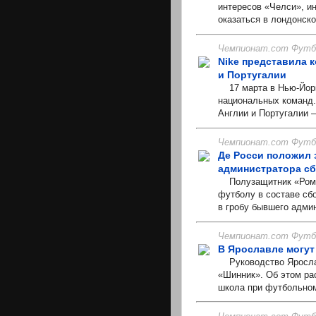
интересов «Челси», и
оказаться в лондонско
Чемпионат.com Футбо
Nike представила 
и Португалии
17 марта в Нью-Йорк
национальных команд.
Англии и Португалии —
Чемпионат.com Футбо
Де Росси положил 
администратора с
Полузащитник «Ромы»
футболу в составе сб
в гробу бывшего адми
Чемпионат.com Футбо
В Ярославле могут
Руководство Ярослав
«Шинник». Об этом ра
школа при футбольном