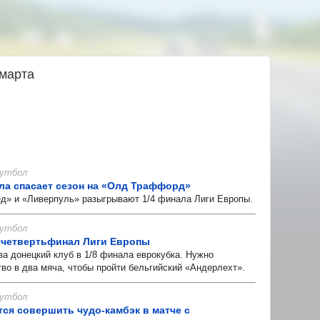
 марта
 Футбол
ала спасает сезон на «Олд Траффорд»
 и «Ливерпуль» разыгрывают 1/4 финала Лиги Европы.
 Футбол
 четвертьфинал Лиги Европы
за донецкий клуб в 1/8 финала еврокубка. Нужно
во в два мяча, чтобы пройти бельгийский «Андерлехт».
 Футбол
тся совершить чудо-камбэк в матче с