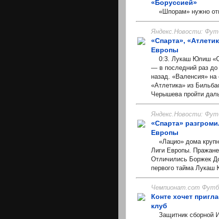
«Боруссией»
«Шпорам» нужно отыг
Яндекс.Новости: Фут
«Спарта», «Атлети
Европы
0:3. Лукаш Юлиш «Спа
— в последний раз до
назад. «Валенсия» на
«Атлетика» из Бильбао
Черышева пройти дал
Яндекс.Новости: Фут
«Спарта» разгроми
Европы
«Лацио» дома крупно 
Лиги Европы. Пражане
Отличились Боржек До
первого тайма Лукаш 
Чемпионат.com Футбо
Конте хочет пригла
клуб
Защитник сборной Ит