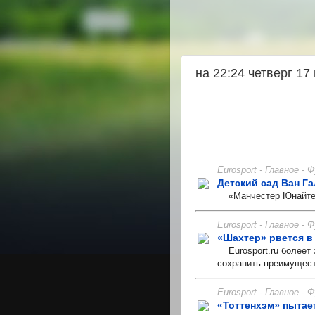
на 22:24 четверг 17
Eurosport - Главное -
Детский сад Ван Г
«Манчестер Юнайтед»
Eurosport - Главное -
«Шахтер» рвется в
Eurosport.ru болеет 
сохранить преимущест
Eurosport - Главное -
«Тоттенхэм» пытае