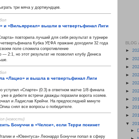
рать три мяча у дортмундцев.
бол
к» и «Вильярреал» вышли в четвертьфинал Лиги
рта» повторила лучший для себя результат в турнире
BLOG 
 четвертьфинала Кубка УЕФА пражане доходили 32 года
 своем поле сломила сопротивление
►
20
 — 2:1, но этот результат не позволил клубу Дениса
►
20
ьше.
►
20
бол
►
20
ла «Лацио» и вышла в четвертьфинал Лиги
►
20
уступил «Спарте» (0:3) в ответном матче 1/8 финала
►
20
 уже в дебюте встречи дважды поразили ворота хозяев.
►
20
чкал и Ладислав Крейчи. На предпоследней минуте
Юлиш снял все вопросы о победителе.
►
20
►
20
л (новости)
▼
20
сить Бонуччи в «Челси», если Терри покинет
►
алии и «Ювентуса» Леонардо Бонуччи попал в сферу
►