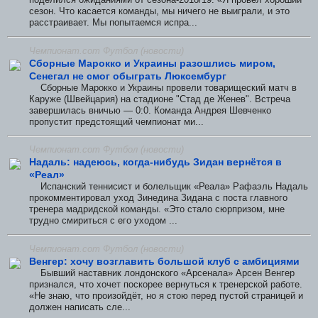
сезон. Что касается команды, мы ничего не выиграли, и это
расстраивает. Мы попытаемся испра...
Чемпионат.com Футбол (новости)
Сборные Марокко и Украины разошлись миром,
Сенегал не смог обыграть Люксембург
Сборные Марокко и Украины провели товарищеский матч в
Каруже (Швейцария) на стадионе "Стад де Женев". Встреча
завершилась вничью — 0:0. Команда Андрея Шевченко
пропустит предстоящий чемпионат ми...
Чемпионат.com Футбол (новости)
Надаль: надеюсь, когда-нибудь Зидан вернётся в
«Реал»
Испанский теннисист и болельщик «Реала» Рафаэль Надаль
прокомментировал уход Зинедина Зидана с поста главного
тренера мадридской команды. «Это стало сюрпризом, мне
трудно смириться с его уходом ...
Чемпионат.com Футбол (новости)
Венгер: хочу возглавить большой клуб с амбициями
Бывший наставник лондонского «Арсенала» Арсен Венгер
признался, что хочет поскорее вернуться к тренерской работе.
«Не знаю, что произойдёт, но я стою перед пустой страницей и
должен написать сле...