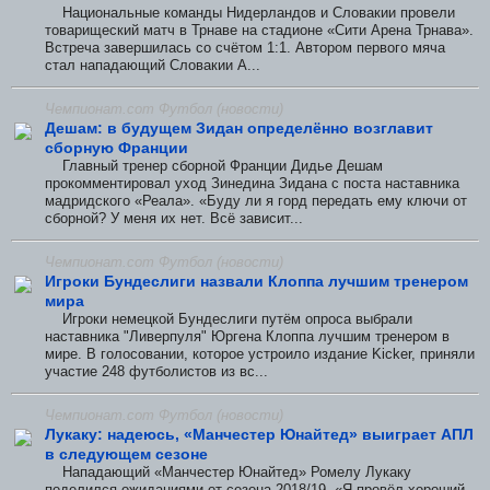
Национальные команды Нидерландов и Словакии провели
товарищеский матч в Трнаве на стадионе «Сити Арена Трнава».
Встреча завершилась со счётом 1:1. Автором первого мяча
стал нападающий Словакии А...
Чемпионат.com Футбол (новости)
Дешам: в будущем Зидан определённо возглавит
сборную Франции
Главный тренер сборной Франции Дидье Дешам
прокомментировал уход Зинедина Зидана с поста наставника
мадридского «Реала». «Буду ли я горд передать ему ключи от
сборной? У меня их нет. Всё зависит...
Чемпионат.com Футбол (новости)
Игроки Бундеслиги назвали Клоппа лучшим тренером
мира
Игроки немецкой Бундеслиги путём опроса выбрали
наставника "Ливерпуля" Юргена Клоппа лучшим тренером в
мире. В голосовании, которое устроило издание Kicker, приняли
участие 248 футболистов из вс...
Чемпионат.com Футбол (новости)
Лукаку: надеюсь, «Манчестер Юнайтед» выиграет АПЛ
в следующем сезоне
Нападающий «Манчестер Юнайтед» Ромелу Лукаку
поделился ожиданиями от сезона-2018/19. «Я провёл хороший