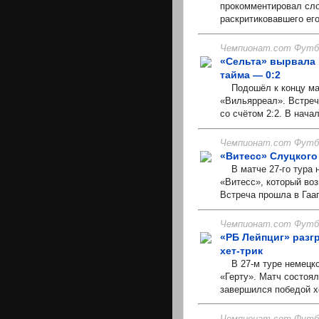
прокомментировал сло
раскритиковавшего ег
Чемпионат.com Футбо
«Сельта» вырвала 
тайма — 0:2
Подошёл к концу мат
«Вильярреал». Встреч
со счётом 2:2. В нача
Чемпионат.com Футбо
«Витесс» Слуцкого
В матче 27-го тура 
«Витесс», который во
Встреча прошла в Гааг
Чемпионат.com Футбо
«РБ Лейпциг» разг
хет-трик
В 27-м туре немецко
«Герту». Матч состоя
завершился победой хо
Чемпионат.com Футбо