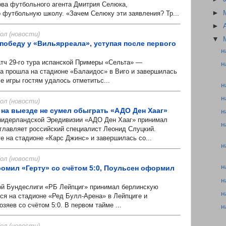
ва футбольного агента Дмитрия Селюка,
►
о футбольную школу. «Зачем Селюку эти заявления? Тр...
►
л (новости)
▼
победу у «Вильярреала», уступая после первого
н
ч 29-го тура испанской Примеры «Сельта» —
н
а прошла на стадионе «Балаидос» в Виго и завершилась
ле игры гостям удалось отметитьс...
н
н
л (новости)
 на выезде не сумел обыграть «АДО Ден Хааг»
н
нидерландской Эредивизии «АДО Ден Хааг» принимал
н
зглавляет российский специалист Леонид Слуцкий.
е на стадионе «Карс Джинс» и завершилась со...
н
л (новости)
н
ромил «Герту» со счётом 5:0, Поульсен оформил
н
й Бундеслиги «РБ Лейпциг» принимал берлинскую
н
лся на стадионе «Ред Булл-Арена» в Лейпциге и
зяев со счётом 5:0. В первом тайме ...
н
л (новости)