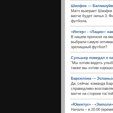
Шиофок — Балмазуйвар
Матч выиграет Шиофок 
матче будет ничья 3. Ф
футбола.
«Интер» - «Лацио»: к
В нашем прогнозе на м
выбрали самую оптимал
зрелищный футбол?
Сульшер поведал о н
"Мы хотим видеть улыбк
также мы хотим хорошо
Барселона — Эспаньол 
Да, сейчас команда Ба
справедливо возглавля
матче на стороне гостей.
«Ювентус» - «Эмполи»
Начало – в 20.00 (врем