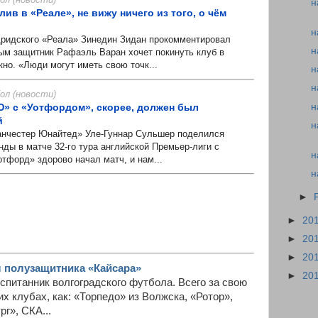
н
лив в «Реале», не вижу ничего из того, о чём
н
идского «Реала» Зинедин Зидан прокомментировал
н
рым защитник Рафаэль Варан хочет покинуть клуб в
но. «Люди могут иметь свою точк...
н
н
л (новости)
н
» с «Уотфордом», скорее, должен был
й
н
честер Юнайтед» Уле-Гуннар Сульшер поделился
ды в матче 32-го тура английской Премьер-лиги с
н
отфорд» здорово начал матч, и нам...
н
►
►
20
►
20
►
20
 полузащитника «Кайсара»
►
20
питанник волгоградского футбола. Всего за свою
их клубах, как: «Торпедо» из Волжска, «Ротор»,
г», СКА...