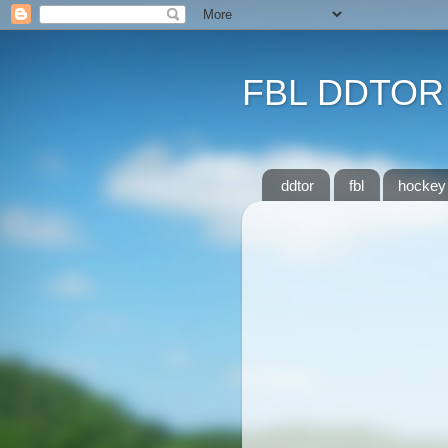
FBL DDTOR
ddtor
fbl
hockey