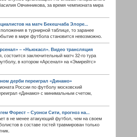
Василия Овчинникова, за время чемпионата мира
ециалистов на матч Бекешчаба Элоре...
асположения в турнирной таблице, то заранее
обытие в мире футбола становится невозможно.
рсенал» – «Ньюкасл». Видео трансляция
я, состоится заключительный матч 32-го тура
футболу, в котором «Арсенал» на «Эмирейтс»
чном дерби переиграл «Динамо»
пионата России по футболу московский
переиграл «Динамо» с минимальным счетом,
гем Форест – Суонси Сити, прогноз на...
ет в не менее атакующий футбол, чем на своем
олистов в составе гостей травмирован только
ник.