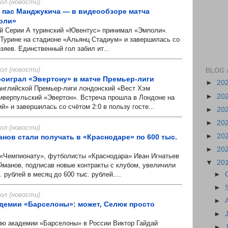
л (новости)
пас Манджукича — в видеообзоре матча
оли»
 Серии А туринский «Ювентус» принимал «Эмполи».
 Турине на стадионе «Альянц Стадиум» и завершилась со
озяев. Единственный гол забил ит...
л (новости)
BLOG 
роиграл «Эвертону» в матче Премьер-лиги
►
20
нглийской Премьер-лиги лондонский «Вест Хэм
►
20
верпульский «Эвертон». Встреча прошла в Лондоне на
» и завершилась со счётом 2:0 в пользу госте...
►
20
►
20
л (новости)
►
20
анов стали получать в «Краснодаре» по 600 тыс.
►
20
«Чемпионату», футболисты «Краснодара» Иван Игнатьев
▼
20
манов, подписав новые контракты с клубом, увеличили
 рублей в месяц до 600 тыс. рублей....
►
►
л (новости)
►
демии «Барселоны»: может, Селюк просто
►
ю академии «Барселоны» в России Виктор Гайдай
►