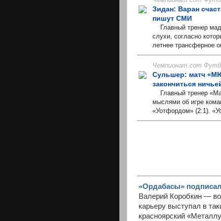
Зидан: Варан счаст
пишут СМИ
Главный тренер мадр
слухи, согласно кото
летнее трансферное ок
Чемпионат.com Футбо
Сульшер: матч «МЮ
закончиться ничье
Главный тренер «Ман
мыслями об игре коман
«Уотфордом» (2:1). «У
«Ордабасы» подписал
Валерий Коробкин — вос
карьеру выступал в так
красноярский «Металлур