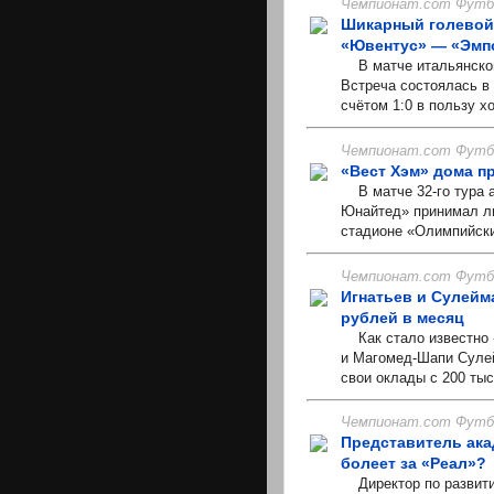
Чемпионат.com Футбо
Шикарный голевой 
«Ювентус» — «Эмп
В матче итальянской
Встреча состоялась в
счётом 1:0 в пользу х
Чемпионат.com Футбо
«Вест Хэм» дома п
В матче 32-го тура а
Юнайтед» принимал ли
стадионе «Олимпийский
Чемпионат.com Футбо
Игнатьев и Сулейм
рублей в месяц
Как стало известно 
и Магомед-Шапи Сулей
свои оклады с 200 тыс.
Чемпионат.com Футбо
Представитель ака
болеет за «Реал»?
Директор по развити