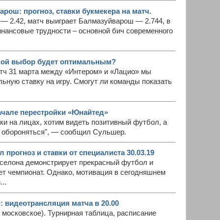
ош: прогноз, ставки букмекера на матч.
— 2.42, матч выиграет Балмазуйварош — 2.744, в
инансовые трудности – основной бич современного
акой выбор будет оптимальным?
атч 31 марта между «Интером» и «Лацио» мы
ьную ставку на игру. Смогут ли команды показать
ачале перестройки «Юнайтед»
и на лицах, хотим видеть позитивный футбол, а
 обороняться", — сообщил Сульшер.
прогноз и ставки от специалиста 30.03.19
рселона демонстрирует прекрасный футбол и
ет чемпионат. Однако, мотивация в сегодняшнем
..
: видеотрансляция матча в 20.00
я московское). Турнирная таблица, расписание