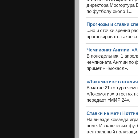
директора Мосгортура 
по футболу около 1...
Прогнозы и ставки сп
...но и сточки зрения р
прогнозировать такое с
Чемпионат Англии. «А
В понедельник, 1 апрел
чемпионата Англии по 
примет «Ньюкасл».
«Локомотив» в столи
В матче 21-го тура чем
«Локомотив» в гостях 
передает «МИР 24».
Ставки на матч Ноттин
На выезде команда игра
поле. Из ключевых футб
центральный полузащит