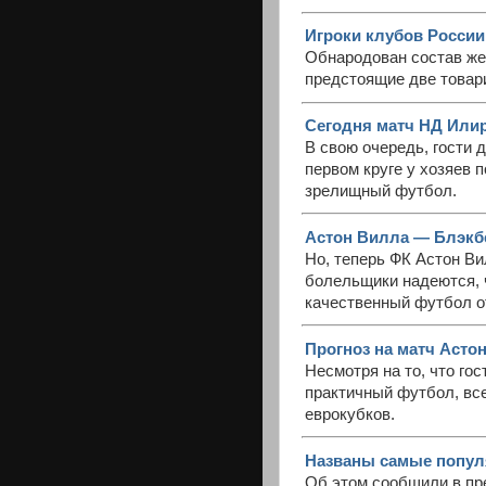
Игроки клубов России
Обнародован состав же
предстоящие две товар
Сегодня матч НД Илир
В свою очередь, гости д
первом круге у хозяев 
зрелищный футбол.
Астон Вилла — Блэкбе
Но, теперь ФК Астон Ви
болельщики надеются, ч
качественный футбол о
Прогноз на матч Астон
Несмотря на то, что го
практичный футбол, все
еврокубков.
Названы самые попул
Об этом сообщили в пр