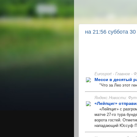
на 21:56 суббота 30
Eurosport - Главное -
Месси в десятый р
"Что за Лео этот ген
Яндекс.Новости: Фут
«Лейпциг» отправи
«Лейпциг» с разгром
матче 27-го тура бунд
ворота гостей. Отмети
нападающий Юссуф П