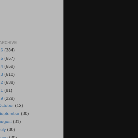
ARCHIVE
26
(384)
25
(657)
24
(659)
23
(610)
22
(638)
21
(81)
19
(229)
October
(12)
September
(30)
August
(31)
July
(30)
June
(30)