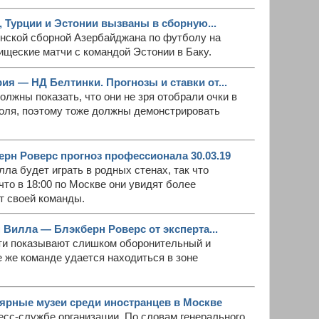
, Турции и Эстонии вызваны в сборную...
нской сборной Азербайджана по футболу на
ищеские матчи с командой Эстонии в Баку.
ия — НД Белтинки. Прогнозы и ставки от...
олжны показать, что они не зря отобрали очки в
поля, поэтому тоже должны демонстрировать
рн Роверс прогноз профессионала 30.03.19
лла будет играть в родных стенах, так что
то в 18:00 по Москве они увидят более
т своей команды.
 Вилла — Блэкберн Роверс от эксперта...
сти показывают слишком оборонительный и
 же команде удается находиться в зоне
ярные музеи среди иностранцев в Москве
есс-службе организации. По словам генерального