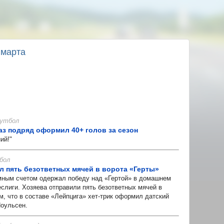
 марта
 Футбол
аз подряд оформил 40+ голов за сезон
ий!"
бол
л пять безответных мячей в ворота «Герты»
ным счетом одержал победу над «Гертой» в домашнем
еслиги. Хозяева отправили пять безответных мячей в
м, что в составе «Лейпцига» хет-трик оформил датский
оульсен.