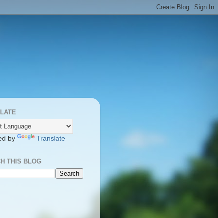
LATE
ed by
Translate
H THIS BLOG