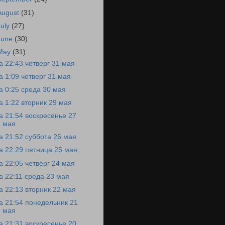
August
(31)
July
(27)
June
(30)
May
(31)
а 22:43 четверг 31 мая
а 1:09 четверг 31 мая
а 0:25 среда 30 мая
а 1:22 вторник 29 мая
а 21:54 воскресенье 27
мая
а 21:52 суббота 26 мая
а 22:29 пятница 25 мая
а 22:05 четверг 24 мая
а 22:11 среда 23 мая
а 22:13 вторник 22 мая
а 21:54 понедельник 21
мая
а 21:31 воскресенье 20