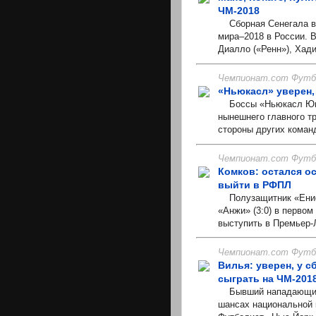
ЧМ-2018
Сборная Сенегала в 
мира–2018 в России. 
Диалло («Ренн»), Хади
Чемпионат.com Футбо
«Ньюкасл» уверен, 
Боссы «Ньюкасл Юнай
нынешнего главного т
стороны других команд
Чемпионат.com Футбо
Комков: остался ос
выйти в РФПЛ
Полузащитник «Енисе
«Анжи» (3:0) в перво
выступить в Премьер-Л
Чемпионат.com Футбо
Вилья: уверен, у 
сыграть на ЧМ-201
Бывший нападающий 
шансах национальной 