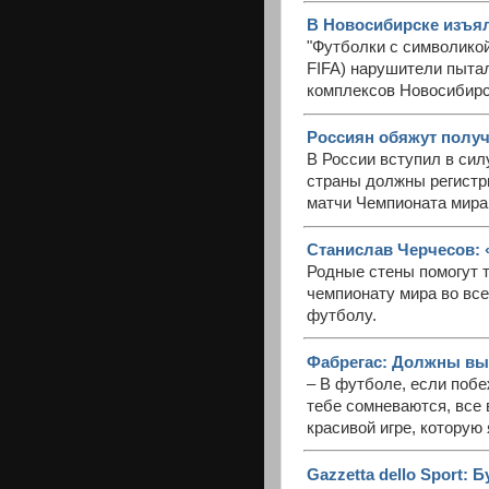
В Новосибирске изъял
"Футболки с символик
FIFA) нарушители пытал
комплексов Новосибирс
Россиян обяжут получ
В России вступил в сил
страны должны регистр
матчи Чемпионата мира
Станислав Черчесов: «
Родные стены помогут т
чемпионату мира во все
футболу.
Фабрегас: Должны вы
– В футболе, если побе
тебе сомневаются, все 
красивой игре, которую 
Gazzetta dello Sport: