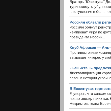
Вратарь "Ювентуса" Дж
туринскому клубу, неск
выступления в большо
Россиян обязали регис
Россиян обяжут регистр
чемпионат мира по футб
президента России...
Клуб Африкэн — Аль-Ф
Противостояние команд
вызывает интерес у люб
«Бешикташ» предложи
Дисквалификация хорва
сезон в истории украин
В Ессентуках торжест
Я уверен, что совсем с
новых звезд, таких как
Некристов, глава Ессен