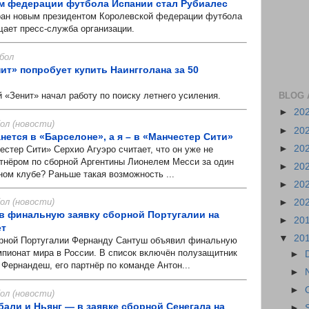
м федерации футбола Испании стал Рубиалес
н новым президентом Королевской федерации футбола
щает пресс-служба организации.
бол
нит» попробует купить Наингголана за 50
BLOG 
«Зенит» начал работу по поиску летнего усиления.
►
20
л (новости)
►
20
нется в «Барселоне», а я – в «Манчестер Сити»
►
20
ер Сити» Серхио Агуэро считает, что он уже не
ртнёром по сборной Аргентины Лионелем Месси за один
►
20
ном клубе? Раньше такая возможность ...
►
20
л (новости)
►
20
 финальную заявку сборной Португалии на
►
20
ет
▼
20
ной Португалии Фернанду Сантуш объявил финальную
мпионат мира в России. В список включён полузащитник
►
Фернандеш, его партнёр по команде Антон...
►
►
л (новости)
бали и Ньянг — в заявке сборной Сенегала на
►