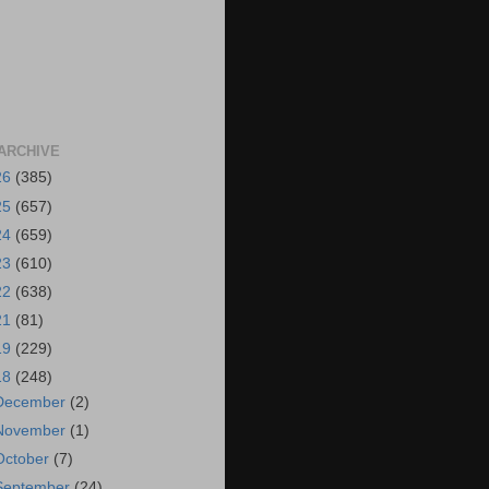
ARCHIVE
26
(385)
25
(657)
24
(659)
23
(610)
22
(638)
21
(81)
19
(229)
18
(248)
December
(2)
November
(1)
October
(7)
September
(24)