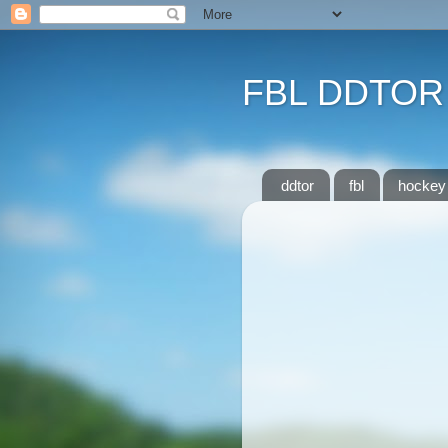
FBL DDTOR
ddtor
fbl
hockey