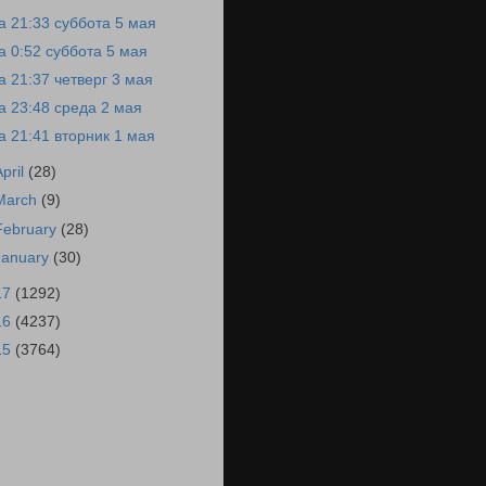
а 21:33 суббота 5 мая
а 0:52 суббота 5 мая
а 21:37 четверг 3 мая
а 23:48 среда 2 мая
а 21:41 вторник 1 мая
April
(28)
March
(9)
February
(28)
January
(30)
17
(1292)
16
(4237)
15
(3764)