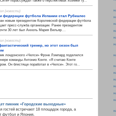
ити» порассуждал также о перспективах хозяйки ту...
н
л (новости)
м федерации футбола Испании стал Рубиалес
н
н новым президентом Королевской федерации футбола
н
щает пресс-служба организации. Ранее президентом
очти 30 лет был Анхель Мария Вильяр....
н
н
л (новости)
н
фантастический тренер, но этот сезон был
ым
 лондонского «Челси» Фрэнк Лэмпард поделился
н
енере команды Антонио Конте. «Я считаю Конте
ом. Он блестяще поработал в «Челси». Этот го...
н
н
н
н
н
н
дет пикник «Городские выходные»
я гостей встречают 18 площадок города, а
н
т футбол и Япония.