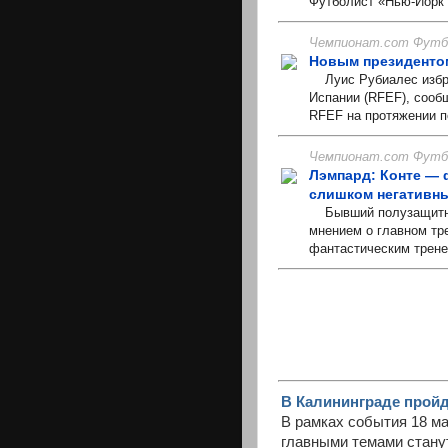
Футболист «Нью-Йорк С
Чемпионат.com Футбо
Новым президенто
Луис Рубиалес избра
Испании (RFEF), сооб
RFEF на протяжении п
Чемпионат.com Футбо
Лэмпард: Конте — 
слишком негативн
Бывший полузащитник
мнением о главном тр
фантастическим тренер
В Калининграде прой
В рамках события 18 ма
главными темами стану