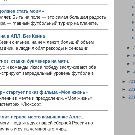
н
должен стать моим»
н
ляет. Быть на поле — это самая большая радость
н
ира — главный футбольный турнир на планете.
н
на в АПЛ. Без Кейна
н
Кевин сильнее, на нём лежит больший объём
►
аздник, а люди любят рекорды и сенсации.
►
ноз, ставки букмекера на матч.
►
ус и команды Икаса победу заслуживают оба
►
онстрируют запредельный уровень футбола в
►
20
►
20
р» стартует показ фильма «Моя жизнь»
►
20
млении к мечте и преодолении. «Моя жизнь»
инотеатрах «Люксор».
ли» первое место камышанке Алле...
могут поднять дух нашей сборной России по
ичную игру на чемпионате мира.