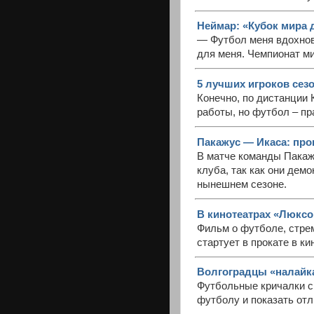
Неймар: «Кубок мира 
— Футбол меня вдохнов
для меня. Чемпионат м
5 лучших игроков сезо
Конечно, по дистанции 
работы, но футбол – пр
Пакажус — Икаса: прог
В матче команды Пакаж
клуба, так как они дем
нынешнем сезоне.
В кинотеатрах «Люксо
Фильм о футболе, стре
стартует в прокате в к
Волгоградцы «налайка
Футбольные кричалки с
футболу и показать отл