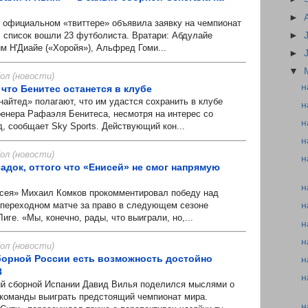
►
официальном «твиттере» объявила заявку на чемпионат
►
В список вошли 23 футболиста. Вратари: Абдулайе
м Н'Диайе («Хоройя»), Альфред Гоми...
►
▼
л (новости)
н
что Бенитес останется в клубе
тед» полагают, что им удастся сохранить в клубе
н
ренера Рафаэля Бенитеса, несмотря на интерес со
н
, сообщает Sky Sports. Действующий кон...
н
л (новости)
н
адок, оттого что «Енисей» не смог напрямую
н
я» Михаил Комков прокомментировал победу над
м переходном матче за право в следующем сезоне
н
иге. «Мы, конечно, рады, что выиграли, но,...
н
н
л (новости)
сборной России есть возможность достойно
н
8
н
сборной Испании Давид Вилья поделился мыслями о
команды выиграть предстоящий чемпионат мира.
н