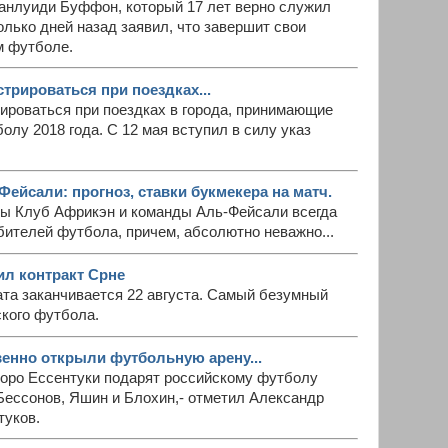
анлуиди Буффон, который 17 лет верно служил
олько дней назад заявил, что завершит свои
м футболе.
трироваться при поездках...
ироваться при поездках в города, принимающие
олу 2018 года. С 12 мая вступил в силу указ
ейсали: прогноз, ставки букмекера на матч.
ы Клуб Африкэн и команды Аль-Фейсали всегда
ителей футбола, причем, абсолютно неважно...
л контракт Срне
та заканчивается 22 августа. Самый безумный
ского футбола.
венно открыли футбольную арену...
коро Ессентуки подарят российскому футболу
 Бессонов, Яшин и Блохин,- отметил Александр
туков.