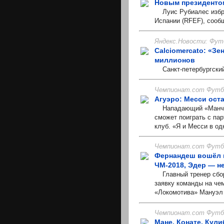
Новым президенто
Луис Рубиалес избра
Испании (RFEF), сооб
Яндекс.Новости: Фут
Calciomercato: «Зе
миллионов
Санкт-петербургский 
Чемпионат.com Футбо
Агуэро: Месси оста
Нападающий «Манчест
сможет поиграть с па
клуб. «Я и Месси в од
Чемпионат.com Футбо
Фернандеш вошёл в
ЧМ-2018, Эдер — н
Главный тренер сбор
заявку команды на че
«Локомотива» Мануэл 
Чемпионат.com Футбо
Мане, Конате, Кули