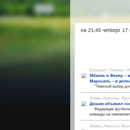
на 21:45 четверг 17
Eurosport - Главное -
Мбаппе и Фекир – в
Марсьяль – в допо
"Тяжелый выбор для 
Яндекс.Новости: Фут
Дешам объявил сос
Федерация футбола Ф
команды на чемпионат
Яндекс.Новости: Фут