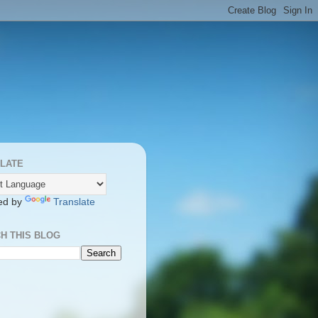
LATE
ed by
Translate
H THIS BLOG