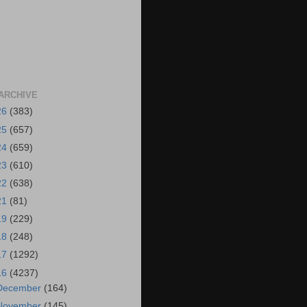
ARCHIVE
26
(383)
25
(657)
24
(659)
23
(610)
22
(638)
21
(81)
19
(229)
18
(248)
17
(1292)
16
(4237)
December
(164)
November
(145)