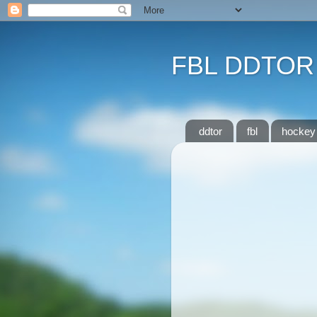
FBL DDTOR
ddtor
fbl
hockey