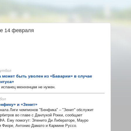
ье 14 февраля
 Футбол
а может быть уволен из «Баварии» в случае
нтуса»
испанец мюнхенцам не нужен.
бол
енфику» и «Зенит»
ала Лиги чемпионов "Бенфика" – "Зенит" обслужит
рбитров во главе с Данлукой Рокки, сообщает
А. Ему помогут: Эленито Ди Либераторе, Мауро
и Фиоре, Антонио Дамато и Кармине Руссо.