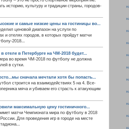
ть историю, культуру и традиции страны, городов-
н
н
окие и самые низкие цены на гостиницы во...
делил ценовой диапазон на услуги по
н
х и отелях городов, в которых пройдут матчи
болу-2018...
н
 отеле в Петербурге на ЧМ-2018 будет...
н
ера во время ЧМ-2018 по футболу не должна
лей в сутки.
н
есто...мы сначала мечтали хотя бы попасть...
н
утбол строится на взаимодействиях 5 на 4. Все-
перника мяча и убиваем его страсть к атакующим
н
н
овили максимальную цену гостиничного...
римет матчи Чемпионата мира по футболу в 2018
н
 России. Для проведения игр в городе на месте
тадиона...
н