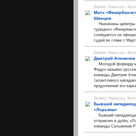
Яндекс.Новости: Фут
Матч «Фенербахче»
Швеции
Назначены арбитры н
турецкого «Фенербахч
сообщается на официа
судей во главе с Мар
Яндекс.Новости: Фут
Дмитрий Аленичев 
Молодой форвард мос
Федун называл русски
команды Дмитрия Ален
талантливого нападаю
продолжения его карь
Яндекс.Новости: Фут
Бывший нападающи
«Лорьяна»
Бывший нападающий 
отправлен в дубль «Л
команды Сильвеном Р