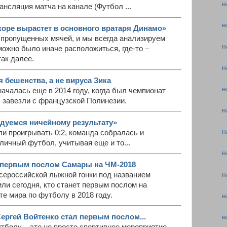
н
нсляция матча на канале (Футбол ...
н
оре вырастет в основного вратаря Динамо»
 пропущенных мячей, и мы всегда анализируем
н
можно было иначе расположиться, где-то –
так далее.
н
 бешенства, а не вируса Зика
н
ачалась еще в 2014 году, когда был чемпионат
 завезли с французской Полинезии.
н
адуемся ничейному результату»
н
али проигрывать 0:2, команда собралась и
ичный футбол, учитывая еще и то...
н
л первым послом Самары на ЧМ-2018
н
Всероссийской лыжной гонки под названием
ли сегодня, кто станет первым послом на
е мира по футболу в 2018 году.
н
ергей Войтенко стал первым послом...
н
тболу – это не просто спортивное мероприятие.