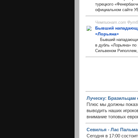
турецкого «Фенербахч
официальном сайте УЕ
Чемпионат.com Футбо
Бывший нападающи
«Лорьяна»
Бывший нападающий м
в дубль «Лорьяна» по
Сильвеном Риполлем, 
Луческу: Бразильцам 
Плюс мы должны показ
выводить наших игроков
внимание топовых евро
Севилья - Лас Пальма
Сегодня в 17:00 состои