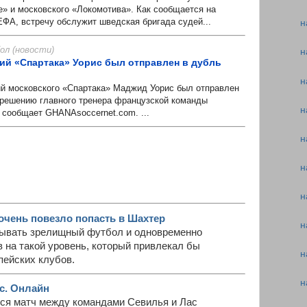
е» и московского «Локомотива». Как сообщается на
ФА, встречу обслужит шведская бригада судей...
н
л (новости)
н
й «Спартака» Уорис был отправлен в дубль
н
осковского «Спартака» Маджид Уорис был отправлен
 решению главного тренера французской команды
н
сообщает GHANAsoccernet.com. ...
н
н
н
очень повезло попасть в Шахтер
н
ывать зрелищный футбол и одновременно
 на такой уровень, который привлекал бы
н
пейских клубов.
н
с. Онлайн
тся матч между командами Севилья и Лас