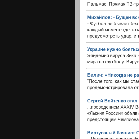
Пальмас. Прямая ТВ-тра
Михайлов: «Бущан вск
- Футбол не бывает без
каждый момент: где-то 
предусмотреть удар, и 
Украине нужно бояться
Эпидемия вируса Зика н
мира по футболу. Вирус
Билич: «Никогда не р
"После того, как мы ст
продемонстрировала отл
Сергей Войтенко ста
...проведением XXXIV 
«Лыжня России» объяви
предстоящем Чемпионат
Виртуозный баянист С
– Чемпионат мира по фу