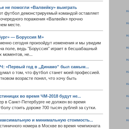
е не помогли «Валвейку» выиграть
н
вот футбол демонстрируемый командой оставляет
 очередного поражения «Валвейк» прочно
н
нем месте.
н
бург» — Боруссия М»
именно сегодня произойдут изменения и мы увидим
н
на поле, ведь "Боруссия" играет в бесшабашный
 моментов, не...
н
: «Первый год в „Динамо“ был самым...
н
умал о том, что футбол станет моей профессией.
тковом возрасте понял, что хочу быть
н
н
стиницах во время ЧМ-2018 будут не...
ер в Санкт-Петербурге не должен во время
болу стоить дороже 700 тысяч рублей за сутки.
н
максимальную и минимальную стоимость...
н
остиничного номера в Москве во время чемпионата