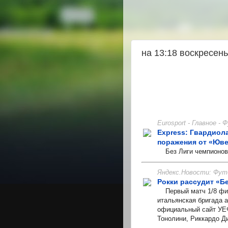
на 13:18 воскресен
Eurosport - Главное -
Express: Гвардиол
поражения от «Юве
Без Лиги чемпионов 
Яндекс.Новости: Фут
Рокки рассудит «Б
Первый матч 1/8 фин
итальянская бригада а
официальный сайт УЕФ
Тонолини, Риккардо Д