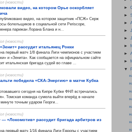
л (новости)
►
иковали видео, на котором Орье оскорбляет
вича
►
убликовано видео, на котором защитник «ПСЖ» Серж
►
осы болельщиков в социальной сети Periscope,
ренера парижан Лорана Блана и н...
►
►
л (новости)
►
«Зенит» рассудит итальянец Рокки
а первый матч 1/8 финала Лиги чемпионов с участием
►
ки» и «Зенита». Как сообщается на официальном сайте
►
т итальянская бригада судей во главе ...
▼
л (новости)
н
нальти победила «СКА-Энергию» в матче Кубка
н
н
товавшего сегодня на Кипре Кубке ФНЛ встречались
я». Томская команда сумела выйти вперёд в начале
н
й минуте точным ударом Георги...
н
н
л (новости)
 — «Локомотив» рассудит бригада арбитров из
н
н
а первый матч 1/16 финала Лиги Европы с участием