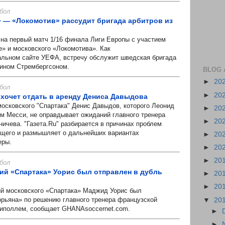
бол
 — «Локомотив» рассудит бригада арбитров из
а первый матч 1/16 финала Лиги Европы с участием
е» и московского «Локомотива». Как
льном сайте УЕФА, встречу обслужит шведская бригада
тином Стрембергсоном.
BLOG 
►
20
бол
►
20
хочет отдать в аренду Дениса Давыдова
ковского "Спартака" Денис Давыдов, которого Леонид
►
20
м Месси, не оправдывает ожиданий главного тренера
►
20
ичева. "Газета.Ru" разбирается в причинах проблем
щего и размышляет о дальнейших вариантах
►
20
еры.
►
20
►
20
бол
й «Спартака» Уорис был отправлен в дубль
►
20
►
20
московского «Спартака» Маджид Уорис был
орьяна» по решению главного тренера французской
▼
20
иполлем, сообщает GHANAsoccernet.com.
►
►