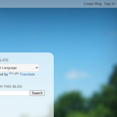
LATE
ed by
Translate
H THIS BLOG