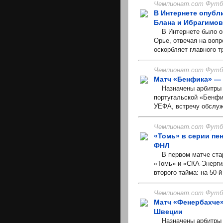
Чемпионат.com Футбо
В Интернете опубл
Блана и Ибрагимо
В Интернете было оп
Орье, отвечая на вопр
оскорбляет главного т
Чемпионат.com Футбо
Матч «Бенфика» — 
Назначены арбитры н
португальской «Бенфи
УЕФА, встречу обслужи
Чемпионат.com Футбо
«Томь» в серии пе
ФНЛ
В первом матче стар
«Томь» и «СКА-Энерги
второго тайма: на 50-
Чемпионат.com Футбо
Матч «Фенербахче»
Швеции
Назначены арбитры н