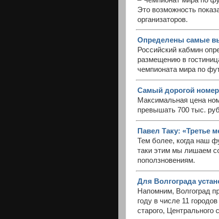
Это возможность показа
организаторов.
Определены самые выс
Российский кабмин опре
размещению в гостиница
чемпионата мира по фут
Самый дорогой номер в
Максимальная цена ном
превышать 700 тыс. руб
Павел Таку: «Третье м
Тем более, когда наш ф
таки этим мы лишаем со
поползновениям.
Для Волгограда устан
Напомним, Волгоград п
году в числе 11 городов
старого, Центрального с