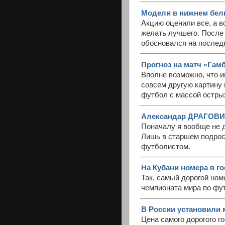
Модели в нижнем бель
Акцию оценили все, а 
желать лучшего. После
обосновался на послед
Прогноз на матч «Гам
Вполне возможно, что 
совсем другую картину 
футбол с массой острых
Александар ДРАГОВИЧ
Поначалу я вообще не д
Лишь в старшем подрос
футболистом.
На Кубани номера в го
Так, самый дорогой ном
чемпионата мира по фут
В России установили 
Цена самого дорогого г