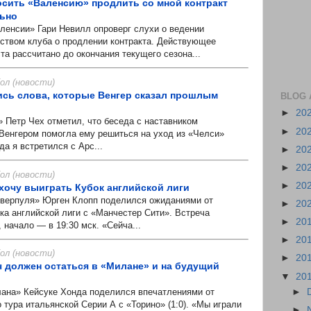
осить «Валенсию» продлить со мной контракт
льно
енсии» Гари Невилл опроверг слухи о ведении
дством клуба о продлении контракта. Действующее
а рассчитано до окончания текущего сезона...
л (новости)
ись слова, которые Венгер сказал прошлым
BLOG 
►
20
Петр Чех отметил, что беседа с наставником
►
20
Венгером помогла ему решиться на уход из «Челси»
а я встретился с Арс...
►
20
►
20
л (новости)
►
20
 хочу выиграть Кубок английской лиги
ерпуля» Юрген Клопп поделился ожиданиями от
►
20
ка английской лиги с «Манчестер Сити». Встреча
►
20
 начало — в 19:30 мск. «Сейча...
►
20
л (новости)
►
20
 должен остаться в «Милане» и на будущий
▼
20
►
а» Кейсуке Хонда поделился впечатлениями от
 тура итальянской Серии А с «Торино» (1:0). «Мы играли
►