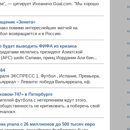
еве", — цитирует Ихеаначо Goal.com. "Мы хорошо
н
н
ащение «Зенита»
нако помимо интереснейших матчей на
н
бол возвращается и в Россию.
н
о будет выводить ФИФА из кризиса
идатами являлись президент Азиатской
н
(AFC) шейх Салман, принц Иордании Али бин...
н
,64
враля ЭКСПРЕСС 1. Футбол , Испания, Премьера,
н
ьярреал – Леванте: победа Вильярреала, кф.
н
ковом-747» в Петербурге
ителей футбола с нетерпением ждут этого.
н
общественность не критиковать, а поберечь свой
ичалок».
н
на упала с 26 миллионов до 500 тысяч евро
н
я стоимость российского футболиста была