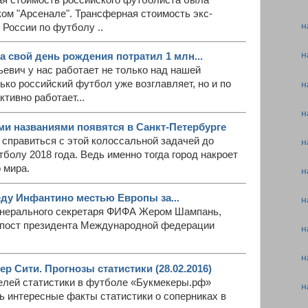
ом "Арсенале". Трансферная стоимость экс-
н
России по футболу ..
н
а свой день рождения потратил 1 млн...
ьевич у нас работает не только над нашей
ько российский футбол уже возглавляет, но и по
н
тивно работает...
н
ми названиями появятся в Санкт-Петербурге
справиться с этой колоссальной задачей до
н
болу 2018 года. Ведь именно тогда город накроет
 мира.
н
ду Инфантино местью Европы за...
н
енерального секретаря ФИФА Жером Шампань,
 пост президента Международной федерации
н
н
 Сити. Прогнозы статистики (28.02.2016)
лей статистики в футболе «Букмекеры.рф»
н
ь интересные факты статистики о соперниках в