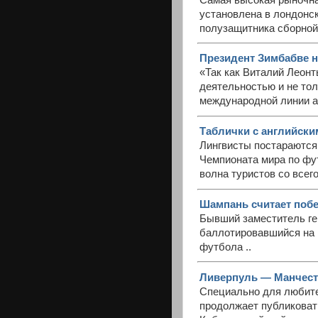
установлена в лондонск
полузащитника сборной 
Президент Зимбабве н
«Так как Виталий Леонт
деятельностью и не тол
международной линии ак
Таблички с английски
Лингвисты постараются 
Чемпионата мира по фут
волна туристов со всего
Шампань считает побе
Бывший заместитель г
баллотировавшийся на
футбола ..
Ливерпуль — Манчестер
Специально для любите
продолжает публиковат