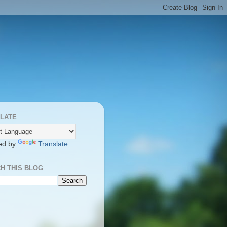
LATE
ed by
Translate
H THIS BLOG