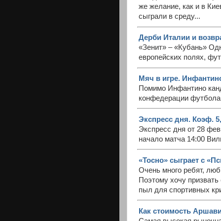
же желание, как и в Ки
сыграли в среду...
Дерби Италии и возвр
«Зенит» – «Кубань» Од
европейских полях, фут
Мяч в игре. Инфантин
Помимо Инфантино канд
конфедерации футбола 
Экспресс дня. Коэф. 5
Экспресс дня от 28 фе
начало матча 14:00 Вил
«Тосно» сыграет с «Пс
Очень много ребят, люб
Поэтому хочу призвать 
пыл для спортивных кр
Как стоимость Аршави
Самая высокая рыночна