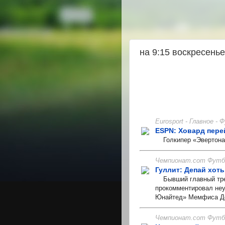
на 9:15 воскресень
Eurosport - Главное -
ESPN: Ховард пере
Голкипер «Эвертона»
Чемпионат.com Футбо
Гуллит: Депай хот
Бывший главный трен
прокомментировал не
Юнайтед» Мемфиса Деп
Чемпионат.com Футбо