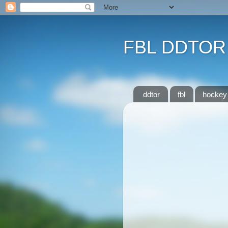
FBL DDTOR
ddtor
fbl
hockey