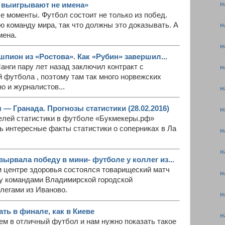
н
и выигрывают не имена»
 моменты. Футбол состоит не только из побед.
н
 команду мира, так что должны это доказывать. А
мена.
н
пион из «Ростова». Как «Рубин» завершил...
нги пару лет назад заключил контракт с
н
 футбола , поэтому там так много норвежских
о и журналистов...
н
— Гранада. Прогнозы статистики (28.02.2016)
н
лей статистики в футболе «Букмекеры.рф»
ь интересные факты статистики о соперниках в Ла
н
н
ырвала победу в мини- футболе у коллег из...
м центре здоровья состоялся товарищеский матч
н
у командами Владимирской городской
легами из Иваново.
н
ть в финале, как в Киеве
н
ем в отличный футбол и нам нужно показать такое