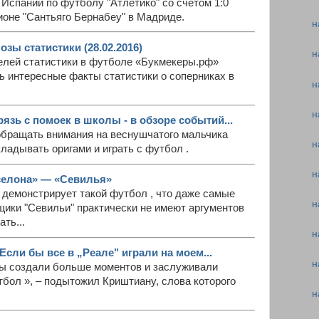
 Испании по футболу "Атлетико" со счетом 1:0
ионе "Сантьяго Бернабеу" в Мадриде.
н
зы статистики (28.02.2016)
н
лей статистики в футболе «Букмекеры.рф»
ь интересные факты статистики о соперниках в
н
н
рязь с помоек в школы - в обзоре событий...
 обращать внимания на веснушчатого мальчика
н
ладывать оригами и играть с футбол .
н
селона» — «Севилья»
 демонстрирует такой футбол , что даже самые
н
ики "Севильи" практически не имеют аргументов
ть...
н
сли бы все в „Реале" играли на моем...
н
мы создали больше моментов и заслуживали
тбол », – подытожил Криштиану, слова которого
н