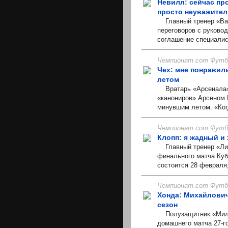
Невилл: сейчас пр
просто неуважите
Главный тренер «Вал
переговоров с руково
соглашение специалист
Чемпионат.com Футбо
Чех: мне понравил
летом
Вратарь «Арсенала» 
«канониров» Арсеном 
минувшим летом. «Когд
Чемпионат.com Футбо
Клопп: я жадный и
Главный тренер «Лив
финального матча Куб
состоится 28 февраля,
Чемпионат.com Футбо
Хонда: Михайлович
сезон
Полузащитник «Милан
домашнего матча 27-го