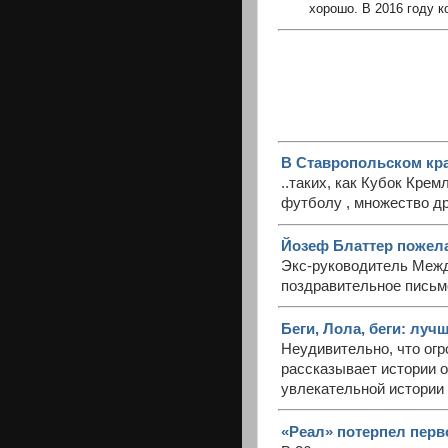
хорошо. В 2016 году к
В Ставропольском кра
..таких, как Кубок Кре
футболу , множество д
Йозеф Блаттер пожела
Экс-руководитель Меж
поздравительное письм
Беги, Лола, беги: лу
Неудивительно, что огр
рассказывает истории о
увлекательной истории 
«Реал» потерпел перв