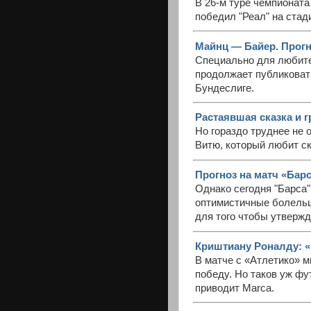
В 26-м туре чемпионата
победил "Реал" на стад
Майнц — Байер. Прогно
Специально для любите
продолжает публиковат
Бундеслиге.
Растаявшая сказка и г
Но гораздо труднее не
Витю, который любит ск
Прогноз на матч «Бар
Однако сегодня "Барса"
оптимистичные болельщ
для того чтобы утвержда
Криштиану Роналду: «Е
В матче с «Атлетико» 
победу. Но таков уж фу
приводит Marca.