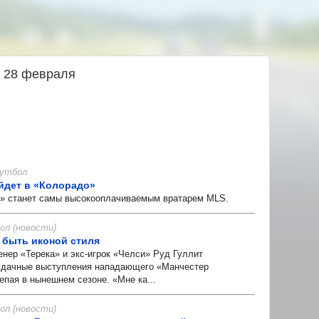
е 28 февраля
 Футбол
йдет в «Колорадо»
 станет самы высокооплачиваемым вратарем MLS.
л (новости)
ь быть иконой стиля
ер «Терека» и экс-игрок «Челси» Руд Гуллит
удачные выступления нападающего «Манчестер
ая в нынешнем сезоне. «Мне ка...
л (новости)