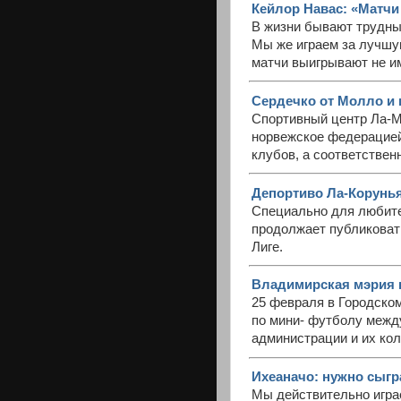
Кейлор Навас: «Матч
В жизни бывают трудные
Мы же играем за лучшую
матчи выигрывают не и
Сердечко от Молло и ш
Спортивный центр Ла-Ма
норвежское федерацией
клубов, а соответственн
Депортиво Ла-Корунья 
Специально для любите
продолжает публиковат
Лиге.
Владимирская мэрия в
25 февраля в Городско
по мини- футболу межд
администрации и их кол
Ихеаначо: нужно сыгра
Мы действительно игра