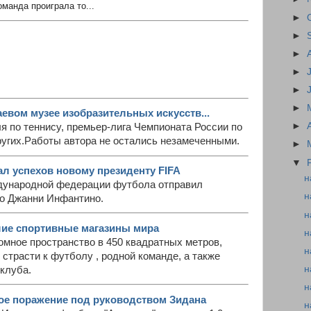
оманда проиграла то...
►
►
►
►
►
►
евом музее изобразительных искусств...
►
мля по теннису, премьер-лига Чемпионата России по
ругих.Работы автора не остались незамеченными.
►
▼
л успехов новому президенту FIFA
н
дународной федерации футбола отправил
н
о Джанни Инфантино.
н
чшие спортивные магазины мира
н
омное пространство в 450 квадратных метров,
н
 страсти к футболу , родной команде, а также
н
клуба.
н
ое поражение под руководством Зидана
н