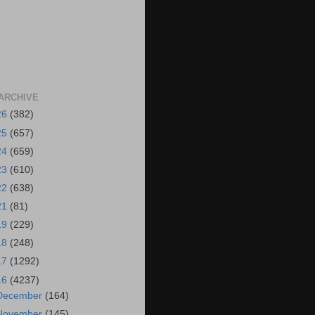
ARCHIVE
26
(382)
25
(657)
24
(659)
23
(610)
22
(638)
21
(81)
19
(229)
18
(248)
17
(1292)
16
(4237)
December
(164)
November
(145)