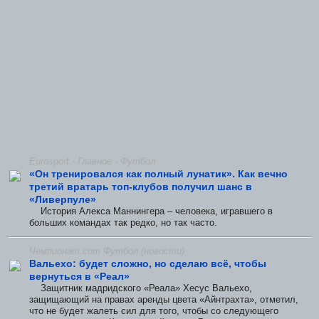
Eurosport - Главное - Футбол
«Он тренировался как полный лунатик». Как вечно
третий вратарь топ-клубов получил шанс в
«Ливерпуле»
История Алекса Маннингера – человека, игравшего в
больших командах так редко, но так часто.
Чемпионат.com Футбол (новости)
Вальехо: будет сложно, но сделаю всё, чтобы
вернуться в «Реал»
Защитник мадридского «Реала» Хесус Вальехо,
защищающий на правах аренды цвета «Айнтрахта», отметил,
что не будет жалеть сил для того, чтобы со следующего