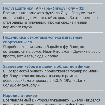
Полузащитнику «Амкара» Янушу Голу – 31!
Воспитанник польского футбола Януш Гол уже три с
половиной года вместе с «Амкаром». За это время он
стал одним из ключевых игроков средней линии
пермского клуба.
Поделились секретами успеха известные
спортсмены со...
Я пробовал свои силы в борьбе и футболе, но
остановился на боксе. Иван Куйлаков: - Других не было
просто, вот и все, сюда и попал.
Завоевали кубок и вышли в областной финал
В Костромской области продолжается турнир по мини-
футболу среди школьных команд в рамках
общероссийского проекта «НОВАТЭК»- «Шаг к
большому футболу!».
Народный тренер
Возглавляемый Виктором Лукашенко «Днепр» виделся
инородным телом в элите советского футбола.