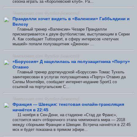
сезона играть за «Королевский клуб». Ра...
Чемпионат.com Футбол (новости)
Пранделли хочет видеть в «Валенсии» Габбьядини и
Велозу
Главный тренер «Валенсии» Чезаре Пранделли
присматривается к двум футболистам, выступающим в Серии
А. Как сообщает Tuttosport, в сферу интересов «летучих
мышей» попали полузащитник «Дженоа» ...
Чемпионат.com Футбол (новости)
«Боруссия» Д нацелилась на полузащитника «Порту»
Отавио
Главный тренер дортмундской «Боруссии» Томас Тухель
заинтересован в услугах полузащитника «Порту» Отавио да
Силвы Монтейро, сообщает интернет-издание Sport1 со
ссылкой на португальские С...
Чемпионат.com Футбол (новости)
Франция — Швеция: текстовая онлайн-трансляция
начнётся в 22:45
11 ноября в Сен-Дени, на стадионе «Стад де Франс»,
состоится матч отборочного этапа чемпионата мира — 2018
между сборными Франции и Швеции. Встреча начнётся в 22:45
мск и будет показана в прямом эфире...