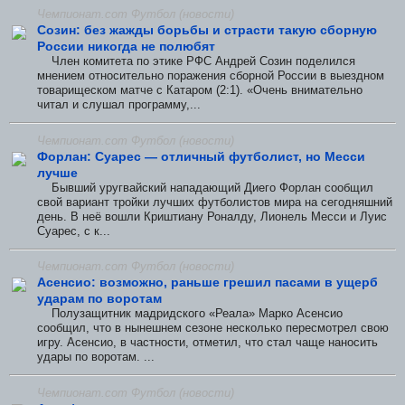
Чемпионат.com Футбол (новости)
Созин: без жажды борьбы и страсти такую сборную
России никогда не полюбят
Член комитета по этике РФС Андрей Созин поделился
мнением относительно поражения сборной России в выездном
товарищеском матче с Катаром (2:1). «Очень внимательно
читал и слушал программу,...
Чемпионат.com Футбол (новости)
Форлан: Суарес — отличный футболист, но Месси
лучше
Бывший уругвайский нападающий Диего Форлан сообщил
свой вариант тройки лучших футболистов мира на сегодняшний
день. В неё вошли Криштиану Роналду, Лионель Месси и Луис
Суарес, с к...
Чемпионат.com Футбол (новости)
Асенсио: возможно, раньше грешил пасами в ущерб
ударам по воротам
Полузащитник мадридского «Реала» Марко Асенсио
сообщил, что в нынешнем сезоне несколько пересмотрел свою
игру. Асенсио, в частности, отметил, что стал чаще наносить
удары по воротам. ...
Чемпионат.com Футбол (новости)