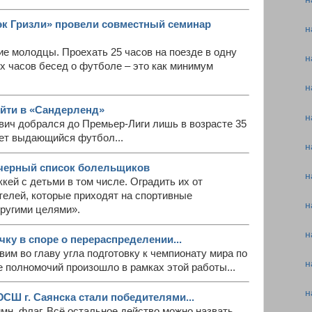
эк Гризли» провели совместный семинар
н
е молодцы. Проехать 25 часов на поезде в одну
н
х часов бесед о футболе – это как минимум
н
йти в «Сандерленд»
н
вич добрался до Премьер-Лиги лишь в возрасте 35
ует выдающийся футбол...
н
 черный список болельщиков
н
кей с детьми в том числе. Оградить их от
елей, которые приходят на спортивные
н
другими целями».
н
ку в споре о перераспределении...
вим во главу угла подготовку к чемпионату мира по
н
 полномочий произошло в рамках этой работы...
н
Ш г. Саянска стали победителями...
гимн, флаг. Всё остальное действо можно назвать