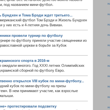
н
, под названием мини-футбол.
н
 Бундхен и Тома Брэди ждет третьего...
 американский футбол Том Брэди и Жизель Бундхен
н
и у них есть и 4-летняя дочь Вивиан.
н
нники провели турнир по футболу
рнире по футболу приняли участие священники из
н
равославной церкви в борьбе за Кубок
н
краинского спорта в 2016-м
го ожидали многого. Год XXXI летних Олимпийских
н
и украинской сборной по футболу Евро.
н
венно открылся VIII кубок по мини-футболу...
одний кубок по мини-футболу на призы
н
ем». В нем принимают участие, как взрослые
 малыши.
н
не» протестировали подсветку
н