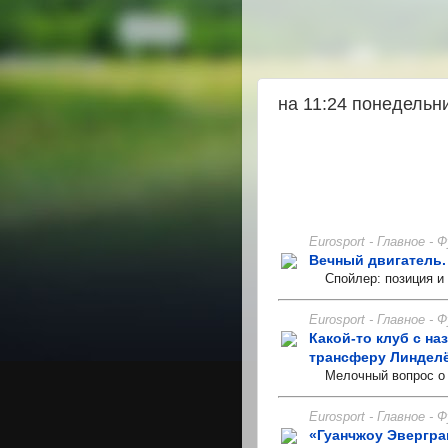
на 11:24 понедель
Eurosport - Главное -
Вечный двигатель.
Спойлер: позиция и р
Eurosport - Главное -
Какой-то клуб с н
трансферу Линдел
Мелочный вопрос о ка
Eurosport - Главное -
«Гуанчжоу Эвергра