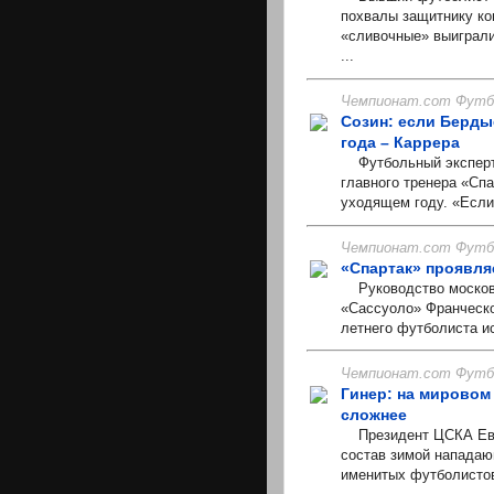
похвалы защитнику ко
«сливочные» выиграли
...
Чемпионат.com Футбо
Созин: если Бердые
года – Каррера
Футбольный эксперт,
главного тренера «Сп
уходящем году. «Если 
Чемпионат.com Футбо
«Спартак» проявля
Руководство московск
«Сассуоло» Франческо 
летнего футболиста ис
Чемпионат.com Футбо
Гинер: на мировом
сложнее
Президент ЦСКА Евге
состав зимой нападаю
именитых футболистов