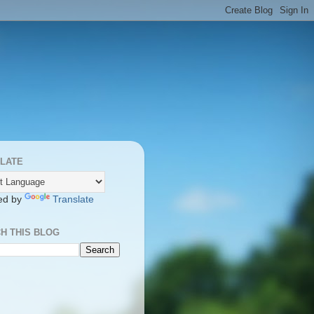
LATE
ed by
Translate
H THIS BLOG