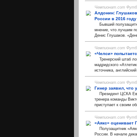
Чемпионат.com Футбо
Алдонин: Глушако
России в 2016 году
Бывший полузащитник
мнение, что лучшим п
Денис Глушаков. «Дени
Чемпионат.com Футбо
«Челси» попытаетс
Тренерский штаб лонд
мадридского «Атлетик
источника, английский
Чемпионат.com Футбо
Гинер заявил, что 
Президент ЦСКА Евген
тренера команды Викто
приступает к своим об
Чемпионат.com Футбо
«Аякс» оценивает Г
Полузащитник «Аякса
России. В начале дека