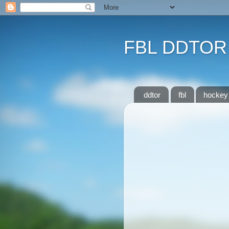
FBL DDTOR
ddtor
fbl
hockey