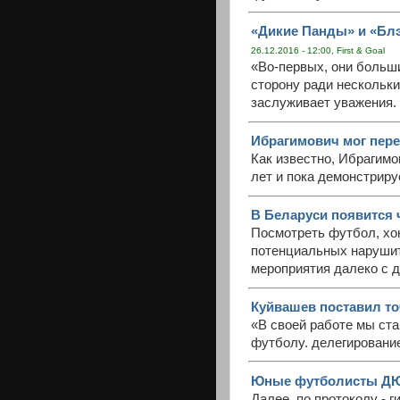
«Дикие Панды» и «Бл
26.12.2016 - 12:00, First & Goal
«Во-первых, они больши
сторону ради нескольки
заслуживает уважения.
Ибрагимович мог пере
Как известно, Ибрагимо
лет и пока демонстрир
В Беларуси появится
Посмотреть футбол, хок
потенциальных нарушит
мероприятия далеко с 
Куйвашев поставил точ
«В своей работе мы ста
футболу. делегирование
Юные футболисты ДЮС
Далее, по протоколу - 