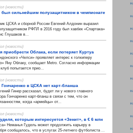
н
л (новости)
в был сильнейшим полузащитником в чемпионате
н
 ЦСКА и сборной России Евгений Алдонин выразил
н
олузащитником РФПЛ в 2016 году был хавбек «Спартака»
с Глушаков в...
н
л (новости)
я приобрести Облака, если потеряет Куртуа
н
онского «Челси» проявляет интерес к голкиперу
о» Яну Облаку, сообщает Metro. Согласно информации
н
 клуб попытается прио...
н
л (новости)
у Гончаренко в ЦСКА нет карт-бланша
н
ий Гинер рассказал, будет ли у нового главного
ра Гончаренко карт-бланш в связи с тем, что он
язанностям, когда «армейцы» от...
н
л (новости)
н
уделя, которым интересуется «Зенит», в € 6 млн
» Неманья Гудель может продолжить карьеру в
н
бря сообщалось, что в услугах 25-летнего футболиста ...