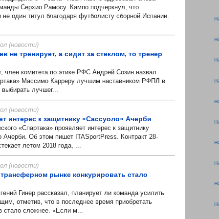
манды Серхио Рамосу. Кампо подчеркнул, что
 не один титул благодаря футболисту сборной Испании.
н
н
л (новости)
в не тренирует, а сидит за стеклом, то тренер
н
 член комитета по этике РФС Андрей Созин назвал
н
артака» Массимо Карреру лучшим наставником РФПЛ в
выбирать лучшег...
н
л (новости)
ет интерес к защитнику «Сассуоло» Ачерби
н
ого «Спартака» проявляет интерес к защитнику
Ачерби. Об этом пишет ITASportPress. Контракт 28-
н
текает летом 2018 года, ...
н
л (новости)
 трансферном рынке конкурировать стало
н
ний Гинер рассказал, планирует ли команда усилить
щим, отметив, что в последнее время приобретать
н
 стало сложнее. «Если м...