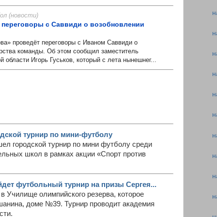
н
л (новости)
 переговоры с Саввиди о возобновлении
н
а» проведёт переговоры с Иваном Саввиди о
рства команды. Об этом сообщил заместитель
н
й области Игорь Гуськов, который с лета нынешнег...
н
н
н
дской турнир по мини-футболу
н
шел городской турнир по мини футболу среди
льных школ в рамках акции «Спорт против
н
н
дет футбольный турнир на призы Сергея...
 в Училище олимпийского резерва, которое
н
шанина, доме №39. Турнир проводит академия
сти.
н