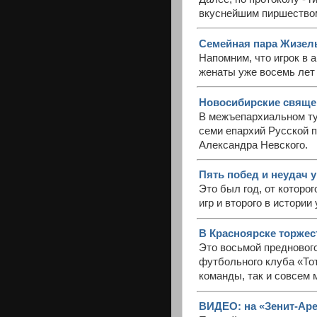
вкуснейшим пиршеством
Семейная пара Жизель
Напомним, что игрок в
женаты уже восемь лет 
Новосибирские свяще
В межъепархиальном ту
семи епархий Русской п
Александра Невского.
Пять побед и неудач у
Это был год, от которо
игр и второго в истори
В Красноярске торжест
Это восьмой предновог
футбольного клуба «Тот
команды, так и совсем
ВИДЕО: на «Зенит-Аре