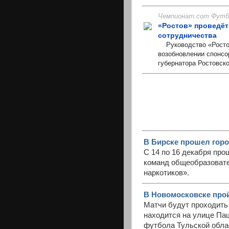
Чемпионат.com Футбо
«Ростов» проведёт
сотрудничества
Руководство «Ростов
возобновлении спонсо
губернатора Ростовско
В Бирске прошел горо
С 14 по 16 декабря про
команд общеобразовате
наркотиков».
В Новомосковске прой
Матчи будут проходить
находится на улице Па
футбола Тульской обла