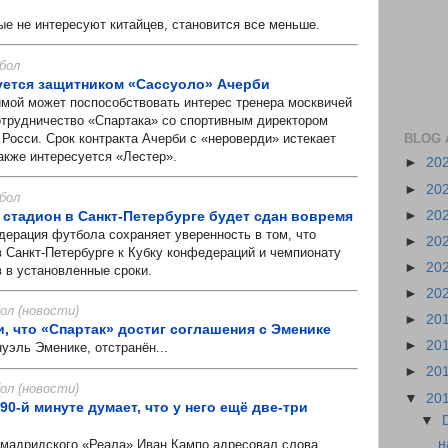
 не интересуют китайцев, становится все меньше.
бол
уется защитником «Сассуоло» Ачерби
ой может поспособствовать интерес тренера москвичей
трудничество «Спартака» со спортивным директором
BLOG 
Росси. Срок контракта Ачерби с «нероверди» истекает
акже интересуется «Лестер».
►
20
►
20
бол
 стадион в Санкт-Петербурге будет сдан вовремя
►
20
ация футбола сохраняет уверенность в том, что
►
20
в Санкт-Петербурге к Кубку конфедераций и чемпионату
►
20
в в установленные сроки.
►
20
л (новости)
►
20
, что «Спартак» достиг соглашения с Эменике
►
20
ь Эменике, отстранён...
►
20
л (новости)
▼
20
 90-й минуте думает, что у него ещё две-три
▼
н
дридского «Реала» Иван Кампо адресовал слова