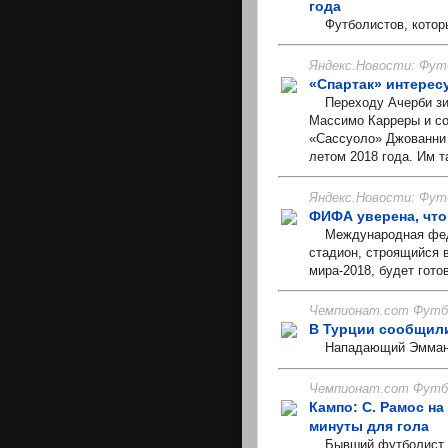
года
Футболистов, которые
Яндекс.Новости: Фут
«Спартак» интерес
Переходу Ачерби зим
Массимо Карреры и со
«Сассуоло» Джованни 
летом 2018 года. Им т
Яндекс.Новости: Фут
ФИФА уверена, что
Международная федер
стадион, строящийся 
мира-2018, будет гото
Чемпионат.com Футбо
В Турции сообщили
Нападающий Эммануэл
Чемпионат.com Футбо
Кампо: С. Рамос на
минуты для гола
Бывший футболист ма