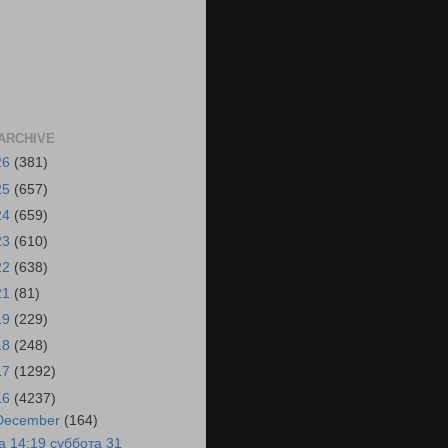
ARCHIVE
26
(381)
25
(657)
24
(659)
23
(610)
22
(638)
21
(81)
19
(229)
18
(248)
17
(1292)
16
(4237)
December
(164)
а 14:19 суббота 31