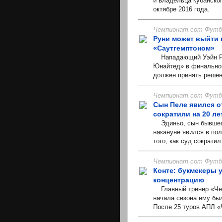
и владельца кубанског
октябре 2016 года.
Чемпионат.com Футбо
Руни может выйти 
«Саутгемптоном»
Нападающий Уэйн Рун
Юнайтед» в финальном
должен принять решени
Чемпионат.com Футбо
Сын Пеле явился о
сократили на 20 ле
Эдиньо, сын бывшего
накануне явился в по
того, как суд сократил
Чемпионат.com Футбо
Конте: букмекеры у
концентрацию
Главный тренер «Челс
начала сезона ему был
После 25 туров АПЛ «