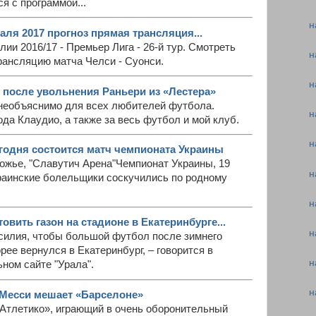
я с программой...
н
аля 2017 прогноз прямая трансляция...
ии 2016/17 - Премьер Лига - 26-й тур. Смотреть
н
рансляцию матча Челси - Суонси.
н
 после увольнения Раньери из «Лестера»
 необъяснимо для всех любителей футбола.
н
ода Клаудио, а также за весь футбол и мой клуб.
н
егодня состоится матч чемпионата Украины
ожье, "Славутич Арена"Чемпионат Украины, 19
н
краинские болельщики соскучились по родному
н
овить газон на стадионе в Екатеринбурге...
н
силия, чтобы большой футбол после зимнего
рее вернулся в Екатеринбург, – говорится в
н
ном сайте "Урала".
н
 Месси мешает «Барселоне»
«Атлетико», играющий в очень оборонительный