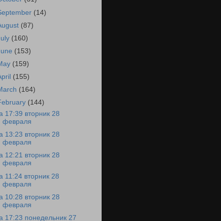
September
(14)
August
(87)
July
(160)
June
(153)
May
(159)
April
(155)
March
(164)
February
(144)
а 17:39 вторник 28
февраля
а 13:23 вторник 28
февраля
а 12:21 вторник 28
февраля
а 11:24 вторник 28
февраля
а 10:28 вторник 28
февраля
а 17:23 понедельник 27