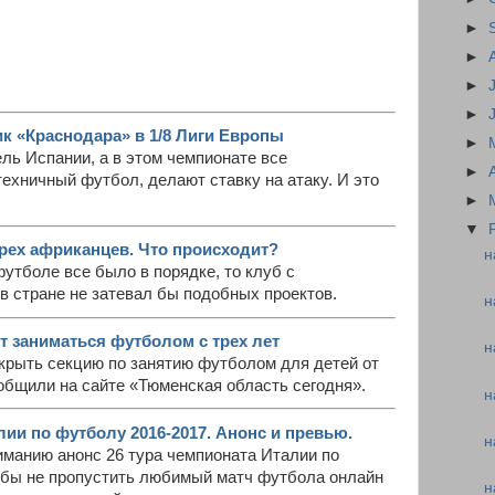
►
►
►
►
ик «Краснодара» в 1/8 Лиги Европы
►
ль Испании, а в этом чемпионате все
►
техничный футбол, делают ставку на атаку. И это
►
▼
рех африканцев. Что происходит?
н
утболе все было в порядке, то клуб с
в стране не затевал бы подобных проектов.
н
т заниматься футболом с трех лет
н
крыть секцию по занятию футболом для детей от
сообщили на сайте «Тюменская область сегодня».
н
лии по футболу 2016-2017. Анонс и превью.
н
манию анонс 26 тура чемпионата Италии по
обы не пропустить любимый матч футбола онлайн
н