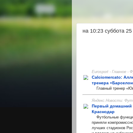
на 10:23 суббота 2
Eurosport - Главное -
Calciomercato: Алл
тренера «Барсело
Главный тренер «Юве
Яндекс.Новости: Фут
Первый домашний м
Краснодар
Футбольные функцион
приняли компромиссно
лучших стадионов Рос