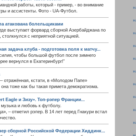
андной работы, который - пример, - во внимание
н
ры и ассистенты. Фото - UA-Футбол.
н
а атакована болельщиками
 где выступает форвард сборной Азербайджана по
н
 столкнулся с неприятной ситуацией.
н
ая задача клуба - подготовка поля к матчу...
силия, чтобы большой футбол после зимнего
н
рее вернулся в Екатеринбург!"
н
в
— отражённая, кстати, в «Молодом Папе»
н
она тоже как бы такая примета демократизма.
н
t Eagle и Зизу». Топ-рэпер Франции...
 музыка и любовь к футболу.
н
а», – отметил рэпер. В 14 лет перед Гнакури встал
чество.
н
ер сборной Российской Федерации Хиддинк...
н