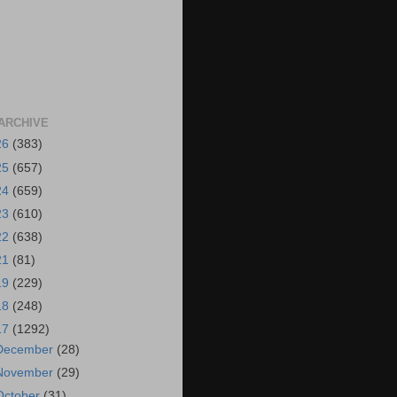
ARCHIVE
26
(383)
25
(657)
24
(659)
23
(610)
22
(638)
21
(81)
19
(229)
18
(248)
17
(1292)
December
(28)
November
(29)
October
(31)