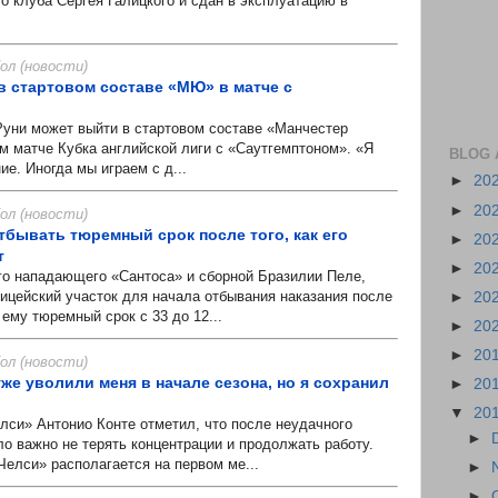
о клуба Сергея Галицкого и сдан в эксплуатацию в
л (новости)
в стартовом составе «МЮ» в матче с
и может выйти в стартовом составе «Манчестер
 матче Кубка английской лиги с «Саутгемптоном». «Я
BLOG 
е. Иногда мы играем с д...
►
20
►
20
л (новости)
тбывать тюремный срок после того, как его
►
20
т
►
20
 нападающего «Сантоса» и сборной Бразилии Пеле,
лицейский участок для начала отбывания наказания после
►
20
 ему тюремный срок с 33 до 12...
►
20
►
20
л (новости)
же уволили меня в начале сезона, но я сохранил
►
20
▼
20
и» Антонио Конте отметил, что после неудачного
►
о важно не терять концентрации и продолжать работу.
Челси» располагается на первом ме...
►
►