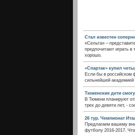
Стал известен соперн
«Сельта» – представите
предпочитают играть в 
хорошо.
«Спартак» купил четы
Если бы в российском ф
сильнейшей академией 
Тюменские дети смогу
В Тюмени планируют от
трех до девяти лет, - 
26 тур. Чемпионат Ита
Предлагаем вашему вни
футболу 2016-2017. Чт