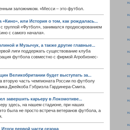
н
нным заложником. «Месси – это футбол.
н
а «Кино», или История о том, как рождалась...
с группой «Футбол», занимался продюсированием
н
Кино с самого начала».
н
иной и Музычук, а также другие главные...
ервой лиги поддержать существование клуба
н
рация футбола совместно с фирмой Агробизнес-
н
ин Великобритании будет выступать за...
н
на вторую часть чемпионата России по футболу
ника Джейкоба Гэбриэла Гардинера-Смита.
н
ел завершить карьеру в Локомотиве...
н
еру здесь, на нашем стадионе, при наших
то была не просто встреча ветеранов футбола, а
н
и.
н
 Итоги первой части сезона