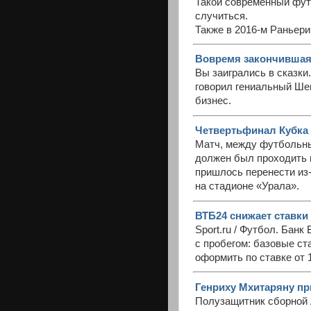
Такой современный фут
случиться.
Также в 2016-м Раньер
Вовремя закончившаяс
Вы заигрались в сказки.
говорил гениальный Шен
бизнес.
Четвертьфинал Кубка 
Матч, между футбольны
должен был проходить 
пришлось перенести из-
на стадионе «Урала».
ВТБ24 снижает ставки
Sport.ru / Футбол. Бан
с пробегом: базовые ст
оформить по ставке от 
Генриху Мхитаряну пр
Полузащитник сборной 