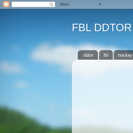
FBL DDTOR
ddtor
fbl
hockey