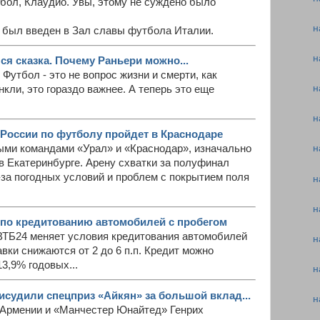
бол, Клаудио. Увы, этому не суждено было
н
и был введен в Зал славы футбола Италии.
н
я сказка. Почему Раньери можно...
 Футбол - это не вопрос жизни и смерти, как
н
кли, это гораздо важнее. А теперь это еще
н
России по футболу пройдет в Краснодаре
ми командами «Урал» и «Краснодар», изначально
н
в Екатеринбурге. Арену схватки за полуфинал
за погодных условий и проблем с покрытием поля
н
н
 по кредитованию автомобилей с пробегом
к ВТБ24 меняет условия кредитования автомобилей
н
авки снижаются от 2 до 6 п.п. Кредит можно
13,9% годовых...
н
исудили спецприз «Айкян» за большой вклад...
н
Армении и «Манчестер Юнайтед» Генрих