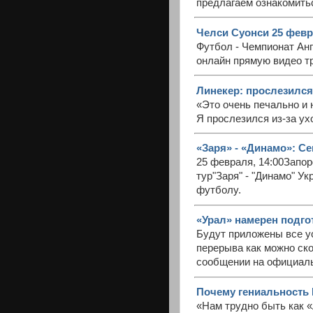
предлагаем ознакомитьс
Челси Суонси 25 февр
Футбол - Чемпионат Англ
онлайн прямую видео т
Линекер: прослезился
«Это очень печально и
Я прослезился из-за ух
«Заря» - «Динамо»: С
25 февраля, 14:00Запор
тур"Заря" - "Динамо" У
футболу.
«Урал» намерен подгот
Будут приложены все у
перерыва как можно ско
сообщении на официаль
Почему гениальность
«Нам трудно быть как 