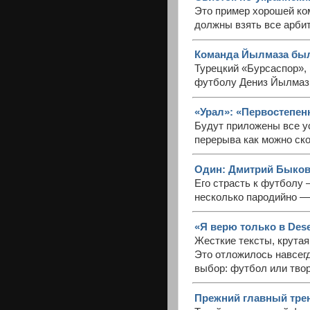
Это пример хорошей ком
должны взять все арбит
Команда Йылмаза был
Турецкий «Бурсаспор»,
футболу Дениз Йылмаз,
«Урал»: «Первостепенн
Будут приложены все у
перерыва как можно ско
Один: Дмитрий Быко
Его страсть к футболу 
несколько пародийно — 
«Я верю только в Deser
Жесткие тексты, крутая
Это отложилось навсегд
выбор: футбол или твор
Прежний главный трен