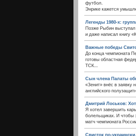
футбол.
Энрике кажется умышле
Легенды 1980-х: групп
Позже Рыбин выступал 
и даже написал книгу «
Важные победы Свитол
До конца чемпионата П
готовы областная феде
ТСК...
Сын члена Палаты общ
«Зенит» внёс в заявку 
английского полузащит
Дмитрий Лоськов: Хот
Я хотел завершить карь
болельщиках. И чтобы э
матч чемпионата Росси
Свисток по-украински.