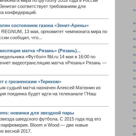
мпионата мира по футболу 2018 года в России
«Зенита» соответствует требованиям для
н
ка конфедераций.
н
влен состоянием газона «Зенит-Арены»
н
 REGNUM, 13 мая, оргкомитет чемпионата мира по
ссии сообщил, что...
н
н
ансляция матча «Рязань» (Рязань)...
н
дельника «Футбол» ftbl.ru 14 мая в 16:00 по
н
ачнет видеотрансляцию матча «Рязань» Рязань —
н
н
ет с грозненским «Тереком»
н
ным судьей матча назначен Алексей Матюнин из
ия поединка будет идти на телеканале \"Наш
н
н
н
rfums: новинки для звездной пары
н
везда шведского футбола. С 2015 года под его
 парфюмерия. Bloom и Wood — две новые
н
е весной 2017.
н