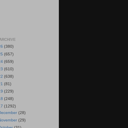
ARCHIVE
26
(380)
25
(657)
24
(659)
23
(610)
22
(638)
21
(81)
19
(229)
18
(248)
17
(1292)
December
(28)
November
(29)
October
(31)