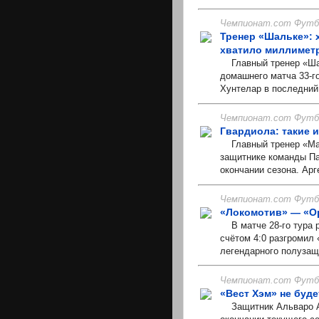
Чемпионат.com Футбо
Тренер «Шальке»: х
хватило миллимет
Главный тренер «Шал
домашнего матча 33-го
Хунтелар в последний
Чемпионат.com Футбо
Гвардиола: такие 
Главный тренер «Ман
защитнике команды Па
окончании сезона. Арг
Чемпионат.com Футбо
«Локомотив» — «Ор
В матче 28-го тура р
счётом 4:0 разгромил
легендарного полузащ
Чемпионат.com Футбо
«Вест Хэм» не буде
Защитник Альваро Ар