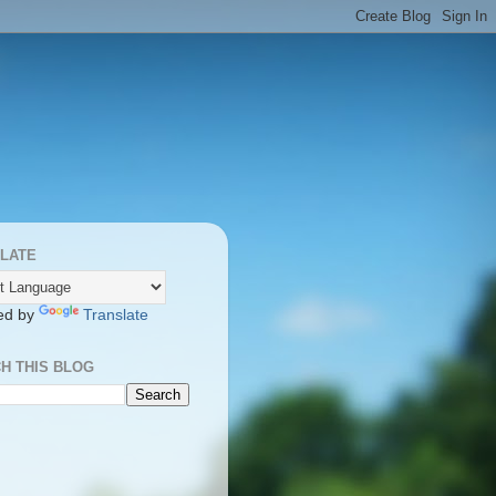
LATE
ed by
Translate
H THIS BLOG