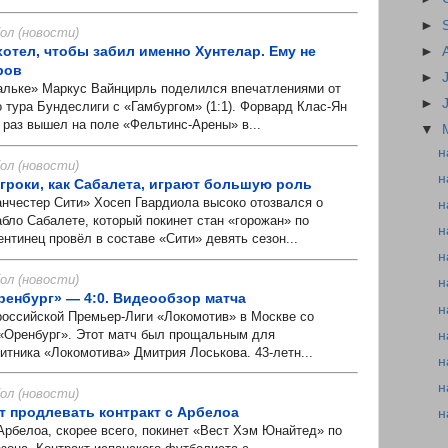
►
л (новости)
отел, чтобы забил именно Хунтелар. Ему не
►
ров
►
ьке» Маркус Вайнцирль поделился впечатлениями от
►
 тура Бундеслиги с «Гамбургом» (1:1). Форвард Клас-Ян
 раз вышел на поле «Фельтинс-Арены» в...
▼
н
л (новости)
н
игроки, как Сабалета, играют большую роль
честер Сити» Хосеп Гвардиола высоко отозвался о
н
бло Сабалете, который покинет стан «горожан» по
н
ентинец провёл в составе «Сити» девять сезон...
н
л (новости)
н
енбург» — 4:0. Видеообзор матча
н
оссийской Премьер-Лиги «Локомотив» в Москве со
 «Оренбург». Этот матч был прощальным для
н
итника «Локомотива» Дмитрия Лоськова. 43-летн...
н
н
л (новости)
т продлевать контракт с Арбелоа
н
белоа, скорее всего, покинет «Вест Хэм Юнайтед» по