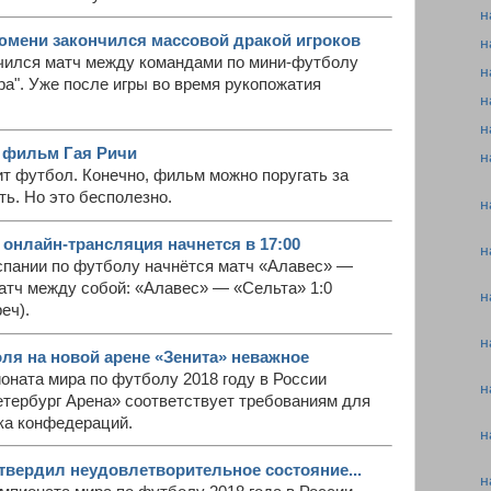
н
юмени закончился массовой дракой игроков
н
чился матч между командами по мини-футболу
н
ра". Уже после игры во время рукопожатия
н
н
 фильм Гая Ричи
н
ит футбол. Конечно, фильм можно поругать за
ь. Но это бесполезно.
н
 онлайн-трансляция начнется в 17:00
н
Испании по футболу начнётся матч «Алавес» —
атч между собой: «Алавес» — «Сельта» 1:0
н
еч).
н
ля на новой арене «Зенита» неважное
оната мира по футболу 2018 году в России
н
етербург Арена» соответствует требованиям для
ка конфедераций.
н
твердил неудовлетворительное состояние...
н