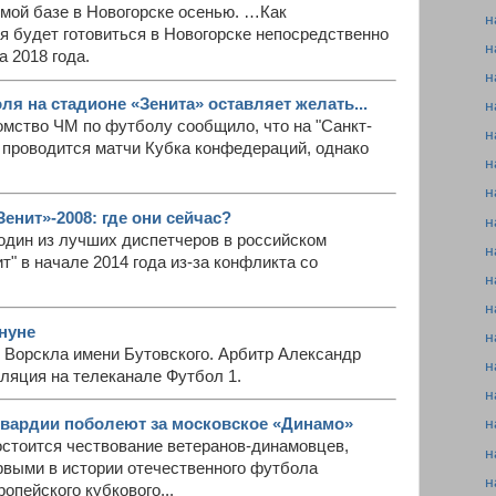
емой базе в Новогорске осенью. …Как
н
я будет готовиться в Новогорске непосредственно
н
 2018 года.
н
я на стадионе «Зенита» оставляет желать...
н
омство ЧМ по футболу сообщило, что на "Санкт-
н
 проводится матчи Кубка конфедераций, однако
н
н
енит»-2008: где они сейчас?
н
один из лучших диспетчеров в российском
н
т" в начале 2014 года из-за конфликта со
н
н
ануне
н
н Ворскла имени Бутовского. Арбитр Александр
н
ляция на телеканале Футбол 1.
н
вардии поболеют за московское «Динамо»
н
остоится чествование ветеранов-динамовцев,
н
ервыми в истории отечественного футбола
н
опейского кубкового...