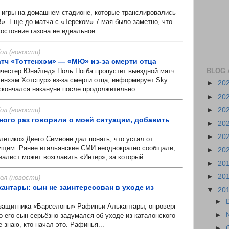
игры на домашнем стадионе, которые транслировались
». Еще до матча с «Тереком» 7 мая было заметно, что
состояние газона не идеальное.
л (новости)
атч «Тоттенхэм» — «МЮ» из-за смерти отца
BLOG 
стер Юнайтед» Поль Погба пропустит выездной матч
тенхэм Хотспур» из-за смерти отца, информирует Sky
►
20
скончался накануне после продолжительно...
►
20
л (новости)
►
20
ного раз говорили о моей ситуации, добавить
►
20
►
20
тико» Диего Симеоне дал понять, что устал от
ущем. Ранее итальянские СМИ неоднократно сообщали,
►
20
иалист может возглавить «Интер», за который...
►
20
►
20
л (новости)
антары: сын не заинтересован в уходе из
▼
20
►
ащитника «Барселоны» Рафиньи Алькантары, опроверг
►
 его сын серьёзно задумался об уходе из каталонского
е знаю, кто начал это. Рафинья...
►