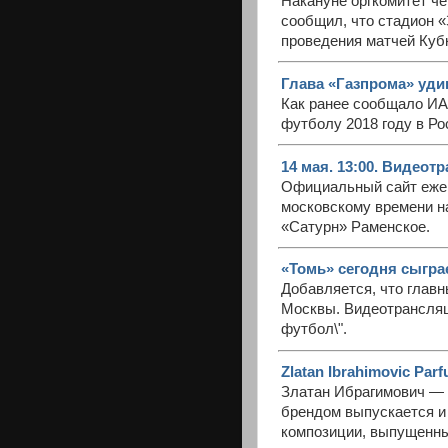
Накануне оргкомитет че
сообщил, что стадион 
проведения матчей Куб
Глава «Газпрома» уди
Как ранее сообщало ИА
футболу 2018 году в Ро
14 мая. 13:00. Видеотр
Официальный сайт ежене
московскому времени н
«Сатурн» Раменское.
«Томь» сегодня сыгра
Добавляется, что глав
Москвы. Видеотрансляц
футбол\".
Zlatan Ibrahimovic Pa
Златан Ибрагимович — з
брендом выпускается и
композиции, выпущенны