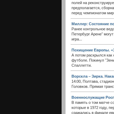
полей на реконструиру
предполагается, сборна
перед чемпионатом мира
Миллер: Состояние пол
Ранее контрольное вед
Петербург Арене" могут
игра...
Похищение Европы. «З
А потом раскрылся как 
футболе. Покинул "Зени
Спаллетти.
Ворскла – Зирка. Нак
14:00, Полтава, стадио
Головков. Прямая транс
Военнослужащие Росг
В память о том матче с
которые в 1972 году, п
сражались в финале евр