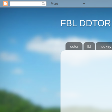
FBL DDTOR
ddtor
fbl
hockey