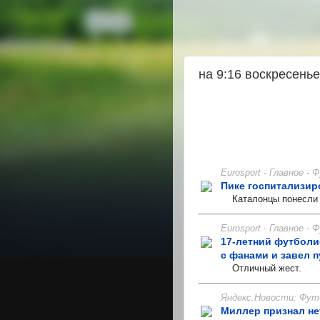
на 9:16 воскресенье
Eurosport - Главное -
Пике госпитализир
Каталонцы понесли п
Eurosport - Главное -
17-летний футболи
с фанами и завел 
Отличный жест.
Яндекс.Новости: Фут
Миллер признал не