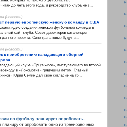
зона. Контракт испанского футболиста с
н
итан до лета этого года, и руководство клуба не з...
н
л (новости)
ст первую европейскую женскую команду в США
н
ала идею создания женской футбольной команды в
льный сайт клуба. Совет директоров каталонцев
 данного проекта. Сине-гранатовые будут в...
н
л (новости)
н
ок к приобретению нападающего сборной
арова
н
падающий клуба «Эрцгебирге», выступающего во второй
 переходу в «Локомотив» грядущим летом. Главный
н
ников» Юрий Сёмин дал своё согласие на тр...
н
н
н
н
ссии по футболу планирует опробовать...
 планируют опробовать одно из тренировочных
н