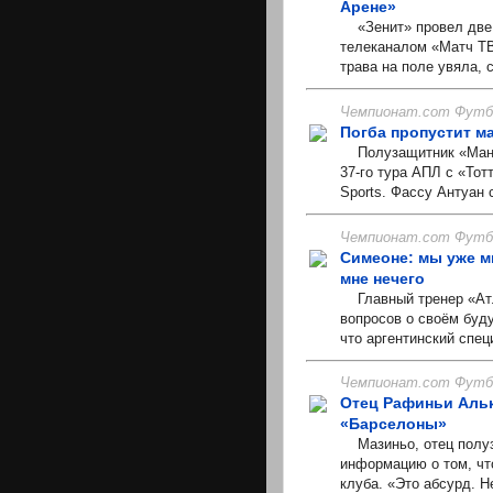
Арене»
«Зенит» провел две 
телеканалом «Матч ТВ
трава на поле увяла, 
Чемпионат.com Футбо
Погба пропустит м
Полузащитник «Манче
37-го тура АПЛ с «Тот
Sports. Фассу Антуан 
Чемпионат.com Футбо
Симеоне: мы уже м
мне нечего
Главный тренер «Атле
вопросов о своём буд
что аргентинский спец
Чемпионат.com Футбо
Отец Рафиньи Альк
«Барселоны»
Мазиньо, отец полуз
информацию о том, что
клуба. «Это абсурд. Н