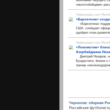
окончании текущего се
«молотобойцами» рассч
Чемпионат.com Футбо
«Барселона» созда
«Барселона» поддерж
США, сообщает официа
одобрил план развития
Чемпионат.com Футбо
«Локомотив» близ
Азербайджана Наз
Дмитрий Назаров, на
Бундеслиге, близок к
тренер «железнодорож
Черчесов: сборная Ро
Российские футболисты