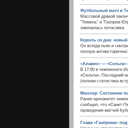
Футбольный матч в Т
Массовой дракой закон
"Тюмень" и "Газпром Юг
завязалась потасовка.
Король со дна: новый
Он всегда пьян и смотр
полную антиисторичност
«Алавес» — «Сельта»:
В 17:00 в чемпионате 
«Сельта». Последний м
(полная статистика встр
Миллер: Состояние по
Ранее оргкомитет чемпи
сообщил, что «Санкт-П
проведения матчей Куб
Глава «Газпрома» под