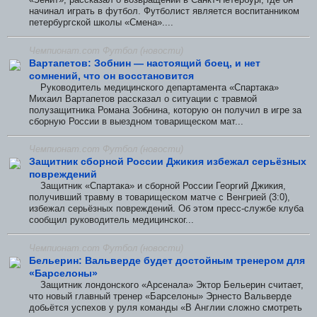
начинал играть в футбол. Футболист является воспитанником
петербургской школы «Смена»....
Чемпионат.com Футбол (новости)
Вартапетов: Зобнин — настоящий боец, и нет
сомнений, что он восстановится
Руководитель медицинского департамента «Спартака»
Михаил Вартапетов рассказал о ситуации с травмой
полузащитника Романа Зобнина, которую он получил в игре за
сборную России в выездном товарищеском мат...
Чемпионат.com Футбол (новости)
Защитник сборной России Джикия избежал серьёзных
повреждений
Защитник «Спартака» и сборной России Георгий Джикия,
получивший травму в товарищеском матче с Венгрией (3:0),
избежал серьёзных повреждений. Об этом пресс-службе клуба
сообщил руководитель медицинског...
Чемпионат.com Футбол (новости)
Бельерин: Вальверде будет достойным тренером для
«Барселоны»
Защитник лондонского «Арсенала» Эктор Бельерин считает,
что новый главный тренер «Барселоны» Эрнесто Вальверде
добьётся успехов у руля команды «В Англии сложно смотреть