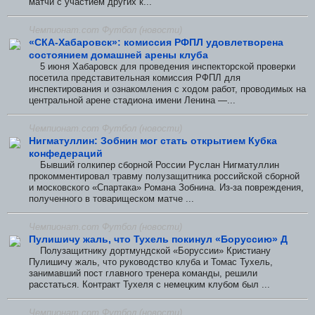
матчи с участием других к...
Чемпионат.com Футбол (новости)
«СКА-Хабаровск»: комиссия РФПЛ удовлетворена
состоянием домашней арены клуба
5 июня Хабаровск для проведения инспекторской проверки
посетила представительная комиссия РФПЛ для
инспектирования и ознакомления с ходом работ, проводимых на
центральной арене стадиона имени Ленина —...
Чемпионат.com Футбол (новости)
Нигматуллин: Зобнин мог стать открытием Кубка
конфедераций
Бывший голкипер сборной России Руслан Нигматуллин
прокомментировал травму полузащитника российской сборной
и московского «Спартака» Романа Зобнина. Из-за повреждения,
полученного в товарищеском матче ...
Чемпионат.com Футбол (новости)
Пулишичу жаль, что Тухель покинул «Боруссию» Д
Полузащитнику дортмундской «Боруссии» Кристиану
Пулишичу жаль, что руководство клуба и Томас Тухель,
занимавший пост главного тренера команды, решили
расстаться. Контракт Тухеля с немецким клубом был ...
Чемпионат.com Футбол (новости)