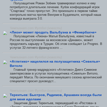
Полузащитник Роман Зобнин травмировал колено и ему
потребуется длительное лечение. Кубок конфедераций игрок
"Спартака" точно пропустит. Это произошло в первом тайме
контрольно матча против Венгрии в Будапеште, который наша
команда выиграла 3:0.
Чемпионат.com Футбол (новости)
«Лион» может продать Вальбуэна в «Фенербахче»
Полузащитник «Лиона» Матьё Вальбуэна, известный в
России по выступлению за московское «Динамо», может
продолжить карьеру в Турции. Об этом сообщает Le Progres. В
услугах 32-летнего французского ...
Чемпионат.com Футбол (новости)
«Атлетико» нацелился на полузащитника «Севильи»
Витоло
Главный тренер мадридского «Атлетико» Диего Симеоне
заинтересован в услугах полузащитника «Севильи» Витоло,
передаёт Marca. По окончании минувшего сезона аргентинский
специалист просил руководст...
Чемпионат.com Футбол (новости)
Терентьев: Быстров, Радимов, Аршавин всегда были
для меня идолами
Защитник Денис Терентьев, перешедший из «Ростова» в
«Зенит», рассказал о возвращении в Санкт-Петербург, где он