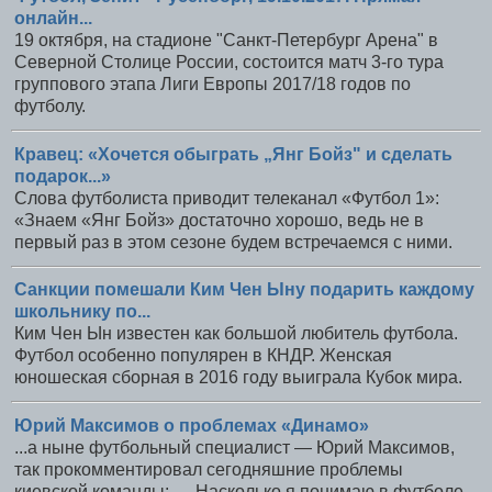
онлайн...
19 октября, на стадионе "Санкт-Петербург Арена" в
Северной Столице России, состоится матч 3-го тура
группового этапа Лиги Европы 2017/18 годов по
футболу.
Кравец: «Хочется обыграть „Янг Бойз" и сделать
подарок...»
Слова футболиста приводит телеканал «Футбол 1»:
«Знаем «Янг Бойз» достаточно хорошо, ведь не в
первый раз в этом сезоне будем встречаемся с ними.
Санкции помешали Ким Чен Ыну подарить каждому
школьнику по...
Ким Чен Ын известен как большой любитель футбола.
Футбол особенно популярен в КНДР. Женская
юношеская сборная в 2016 году выиграла Кубок мира.
Юрий Максимов о проблемах «Динамо»
...а ныне футбольный специалист — Юрий Максимов,
так прокомментировал сегодняшние проблемы
киевской команды: — Насколько я понимаю в футболе...