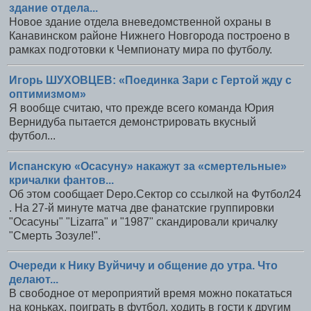
здание отдела...
Новое здание отдела вневедомственной охраны в
Канавинском районе Нижнего Новгорода построено в
рамках подготовки к Чемпионату мира по футболу.
Игорь ШУХОВЦЕВ: «Поединка Зари с Гертой жду с
оптимизмом»
Я вообще считаю, что прежде всего команда Юрия
Вернидуба пытается демонстрировать вкусный
футбол...
Испанскую «Осасуну» накажут за «смертельные»
кричалки фантов...
Об этом сообщает Depo.Сектор со ссылкой на Футбол24
. На 27-й минуте матча две фанатские группировки
"Осасуны" "Lizarra" и "1987" скандировали кричалку
"Смерть Зозуле!".
Очереди к Нику Вуйчичу и общение до утра. Что
делают...
В свободное от мероприятий время можно покататься
на коньках, поиграть в футбол, ходить в гости к другим