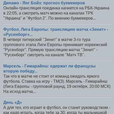
Динамо - Янг Бойз: прогноз букмекеров
Онлайн-трансляция поединка начнется на РБК-Украина
в 22:05, а смотреть матч можно на каналах ТРК
"Украина" и "Футбол 2". По мнению букмекеров...
Футбол, Лига Европы: трансляцию матча «Зенит» -
«Русенборг»...
В четверг питерский "Зенит" в матче 3-го тура
группового этапа Лиги Европы принимает норвежский
"Русенборг". Прямую трансляцию матча "Зенит" -
"Русенборг" смотреть на канале "Матч ТВ".
Марсель - Гимарайнш: одержат ли французы
вторую победу...
Так что в матче не стоит от команд ожидать яркого
футбола. Ставка на игру - ТМ(3). Марсель - Гимарайнш
(Лига Европы - групповой раунд, 19 октября, 20:00 МСК)
На исход матча...
День «Д»
А для тех, кто играет в футбол, он станет руководством -
как надо играть, когда тебе за 30, когда ты мальчишкой