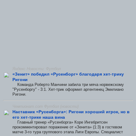
Яндекс.Новости: Футбол
«Зенит» победил «Русенборг» благодаря хет-трику
Ригони
Команда Роберто Манчини забила три мяча норвежскому
"Русенборгу" - 3:1. Хет-трик оформил аргентинец Эмилиано
Ригони.
Чемпионат.com Футбол (новости)
Наставник «Русенборга»: Ригони хороший игрок, но в
его хет-трике наша вина
Главный тренер «Русенборга» Коре Ингебритсен
прокомментировал поражение от «Зенита» (1:3) в гостевом
матче 3-го тура группового этапа Лиги Европы. Специалист