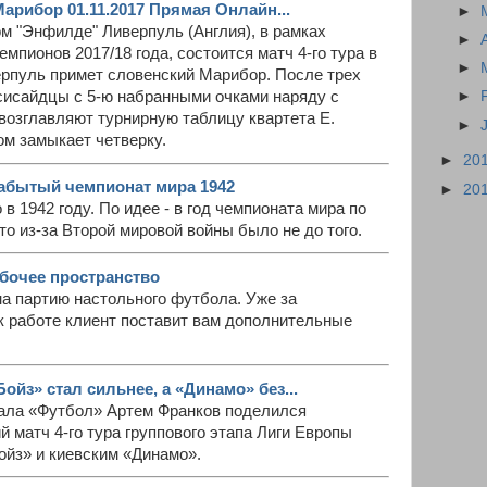
арибор 01.11.2017 Прямая Онлайн...
►
ом "Энфилде" Ливерпуль (Англия), в рамках
►
емпионов 2017/18 года, состоится матч 4-го тура в
►
ерпуль примет словенский Марибор. После трех
сисайдцы с 5-ю набранными очками наряду с
►
возглавляют турнирную таблицу квартета Е.
►
ом замыкает четверку.
►
20
абытый чемпионат мира 1942
►
20
в 1942 году. По идее - в год чемпионата мира по
то из-за Второй мировой войны было не до того.
абочее пространство
на партию настольного футбола. Уже за
к работе клиент поставит вам дополнительные
ойз» стал сильнее, а «Динамо» без...
ала «Футбол» Артем Франков поделился
й матч 4-го тура группового этапа Лиги Европы
ойз» и киевским «Динамо».