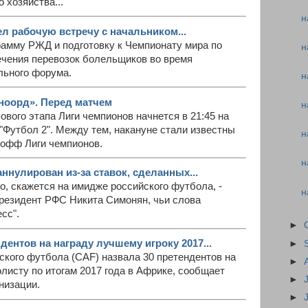
 хозяйства...
н
л рабочую встречу с начальником...
рамму РЖД и подготовку к Чемпионату мира по
н
ечения перевозок болельщиков во время
льного форума.
н
ноорд». Перед матчем
н
ового этапа Лиги чемпионов начнется в 21:45 на
 "Футбол 2". Между тем, накануне стали известны
н
-офф Лиги чемпионов.
н
ннулирован из-за ставок, сделанных...
но, скажется на имидже российского футбола, -
н
резидент РФС Никита Симонян, чьи слова
сс".
►
ентов на награду лучшему игроку 2017...
►
кого футбола (CAF) назвала 30 претендентов на
►
листу по итогам 2017 года в Африке, сообщает
►
низации.
►