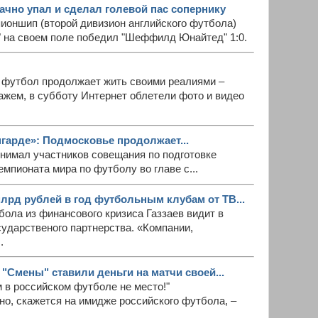
ачно упал и сделал голевой пас сопернику
пионшип (второй дивизион английского футбола)
" на своем поле победил "Шеффилд Юнайтед" 1:0.
 футбол продолжает жить своими реалиями –
ажем, в субботу Интернет облетели фото и видео
гарде»: Подмосковье продолжает...
инимал участников совещания по подготовке
емпионата мира по футболу во главе с...
млрд рублей в год футбольным клубам от ТВ...
ола из финансового кризиса Газзаев видит в
ударственого партнерства. «Компании,
.
 "Смены" ставили деньги на матчи своей...
 в российском футболе не место!"
чно, скажется на имидже российского футбола, –