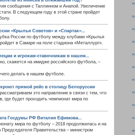
н
тия сообщения с Таллинном и Анапой. Увеличение
стати. В следующем году в этой стране пройдет
н
болу.
н
ссии «Крылья Советов» и «Спартак»...
убка России по футболу между клубами «Крылья
н
ройдет в Самаре на поле стадиона «Металлург».
н
ецам и игрокам-ставочникам в нашем...
чно, скажется на имидже российского футбола, –
н
чего делать в нашем футболе.
н
откроют прямой рейс в столицу Белоруссии
н
ассматриваем это направление в связи с тем, что
ов, где будет проходить чемпионат мира по
н
н
ата Госдумы РФ Виталия Ефимова...
ионату мира по футболу – 2018 продолжилась и на
м Председателя Правительства – министром
н