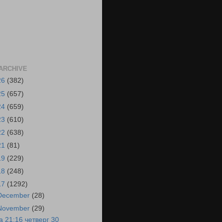
ARCHIVE
26
(382)
25
(657)
24
(659)
23
(610)
22
(638)
21
(81)
19
(229)
18
(248)
17
(1292)
December
(28)
November
(29)
а 21:16 четверг 30