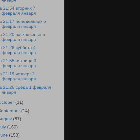
января
а 21:54 вторник 7
февраля января
а 21:17 понедельник 6
февраля января
а 21:20 воскресенье 5
февраля января
а 21:28 суббота 4
февраля января
а 21:55 пятница 3
февраля января
а 21:19 четверг 2
февраля января
а 21:26 среда 1 февраля
января
October
(31)
September
(14)
August
(87)
July
(160)
June
(153)