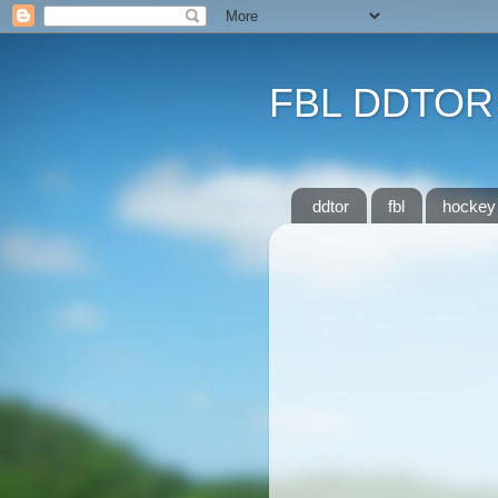
FBL DDTOR
ddtor
fbl
hockey