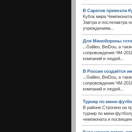
В Саратов привезли К
Кубок мира Чемпионата 
Завтра и послезавтра н
учреждениям...
Для Минобороны гото
...Galileo, BeiDou, а т
сопровождения ЧМ-2018
компаний и людей...
В России создаётся и
...Galileo, BeiDou, а т
сопровождения ЧМ-2018
компаний и людей...
Турнир по мини-футбол
В районе Строгино на п
турнир по мини-футболу
чемпионата и посвящен
Куда начнут летать с