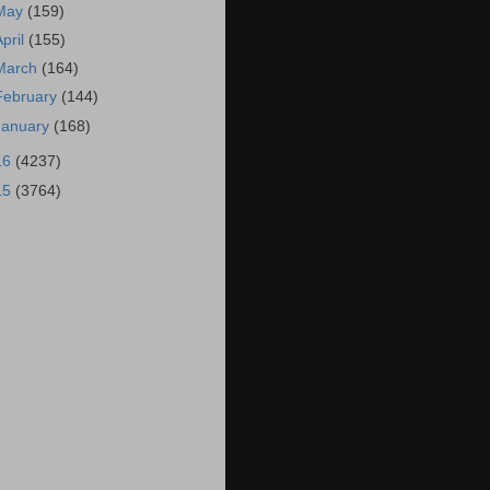
May
(159)
April
(155)
March
(164)
February
(144)
January
(168)
16
(4237)
15
(3764)