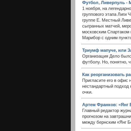
Футбол, Ливерпуль - М
1 ноября, на легендарн
группового этапа Лиги Ч
группе Е. Местный Лив
сыгранных матчей, мер
московским Спартаком 
Марибор с одним пункт
Триумф мапуче, или З
Организация Дело было 
футболу. Но, понятно, ч
Как реорганизовать р
Пригласите его в офис 
нестандартный подход 
очки.
Артем Франков: «Янг Б
Главный редактор журн
прогнозом на завтрашни
между бернским «Янг Б