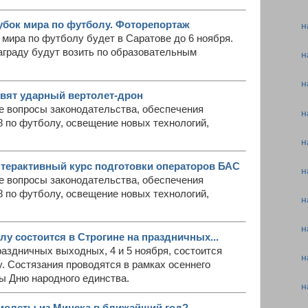
убок мира по футболу. Фоторепортаж
н
мира по футболу будет в Саратове до 6 ноября.
аграду будут возить по образовательным
н
н
вят ударный вертолет-дрон
акже вопросы законодательства, обеспечения
н
 по футболу, освещение новых технологий,
н
нтерактивный курс подготовки операторов БАС
н
акже вопросы законодательства, обеспечения
 по футболу, освещение новых технологий,
н
н
у состоится в Строгине на праздничных...
раздничных выходных, 4 и 5 ноября, состоится
н
. Состязания проводятся в рамках осеннего
ы Дню народного единства.
н
амолеты из Минска в ближайший год?