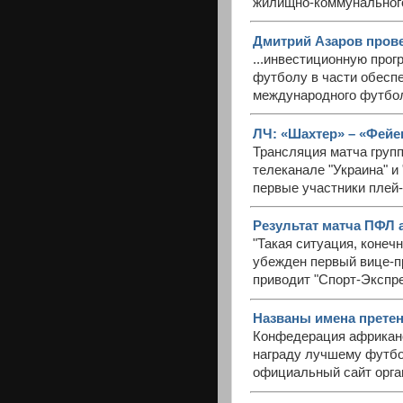
жилищно-коммунального
Дмитрий Азаров прове
...инвестиционную прог
футболу в части обесп
международного футбо
ЛЧ: «Шахтер» – «Фейе
Трансляция матча групп
телеканале "Украина" и
первые участники плей
Результат матча ПФЛ а
"Такая ситуация, конеч
убежден первый вице-п
приводит "Спорт-Экспре
Названы имена претенд
Конфедерация африканс
награду лучшему футбо
официальный сайт орга