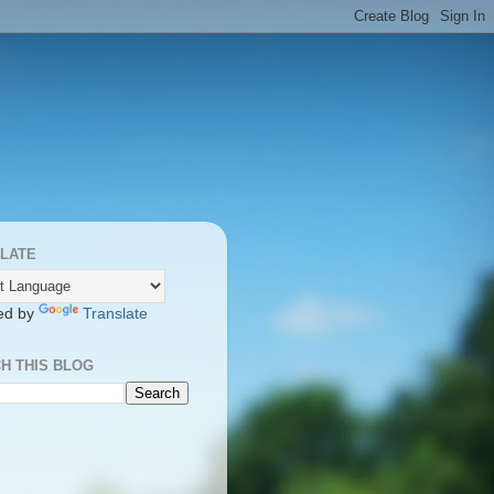
LATE
ed by
Translate
H THIS BLOG