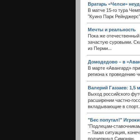
Вратарь «Челси» неуд
В матче 15-го тура Чем
"Куинз Парк Рейнджерс
Мечты и реальность
Пока же отечественный
зачастую суровыми. Ск
из Перми...
Домодедово – в «Аван
В марте «Авангард» пр
региона к проведению ч
Валерий Газзаев: 1,5 
Выход российского футб
расширении частно-госс
вкладывающие в спорт..
"Бес попутал!" Игроки
"Подлецам-ставочникам
– Такая ситуация, коне
подчеркнул Симонян.