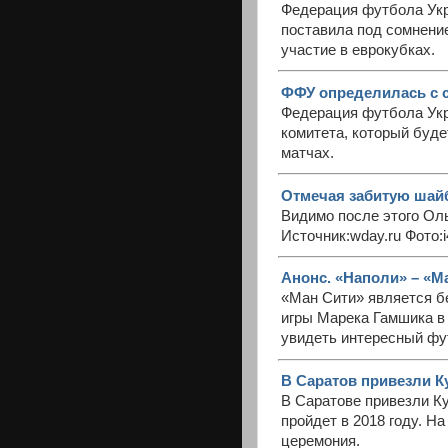
Федерация футбола Укр
поставила под сомнени
участие в еврокубках.
ФФУ определилась с с
Федерация футбола Укр
комитета, который буде
матчах.
Отмечая забитую шайб
Видимо после этого Ол
Источник:wday.ru Фото:i
Анонс. «Наполи» – «Ма
«Ман Сити» является б
игры Марека Гамшика в 
увидеть интересный фу
В Саратов привезли К
В Саратове привезли К
пройдет в 2018 году. 
церемония.