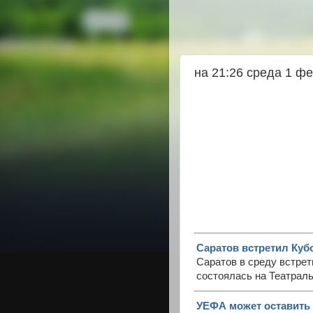
на 21:26 среда 1 ф
Саратов встретил Куб
Саратов в среду встрет
состоялась на Театрал
УЕФА может оставить 