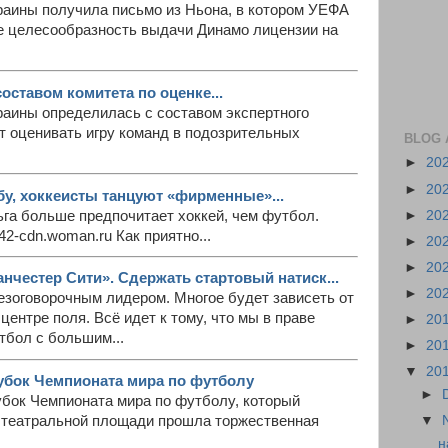
аины получила письмо из Ньона, в котором УЕФА
е целесообразность выдачи Динамо лицензии на
оставом комитета по оценке...
аины определилась с составом экспертного
т оценивать игру команд в подозрительных
BLOG 
►
20
►
20
у, хоккеисты танцуют «фирменные»...
ьга больше предпочитает хоккей, чем футбол.
►
20
42-cdn.woman.ru Как приятно...
►
20
►
20
нчестер Сити». Сдержать стартовый натиск...
►
20
езоговорочным лидером. Многое будет зависеть от
центре поля. Всё идет к тому, что мы в праве
►
20
тбол с большим...
►
20
▼
20
убок Чемпионата мира по футболу
►
убок Чемпионата мира по футболу, который
▼
На театральной площади прошла торжественная
н