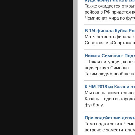
Также ожидается откры
рейсов в РФ придется к
Чемпионат мира по фут
В 1/4 финала Кубка Ро
Матч четвертьфинала к
Советов» и «Спартак» п
Никита Симонян: Подл
– Такая ситуация, коне
подчеркнул Симонян.
Таким людям вообще не
К ЧМ-2018 из Казани 
Мы очень внимательно р
Казань – один из город
футболу.
При содействии депут
Тема подготовки к Чемп
встрече с заместителе