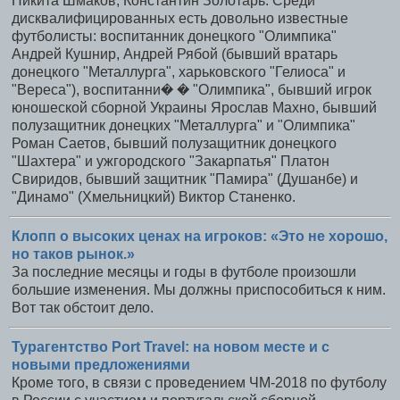
Никита Шмаков, Константин Золотарь. Среди
дисквалифицированных есть довольно известные
футболисты: воспитанник донецкого "Олимпика"
Андрей Кушнир, Андрей Рябой (бывший вратарь
донецкого "Металлурга", харьковского "Гелиоса" и
"Вереса"), воспитанни� � "Олимпика", бывший игрок
юношеской сборной Украины Ярослав Махно, бывший
полузащитник донецких "Металлурга" и "Олимпика"
Роман Саетов, бывший полузащитник донецкого
"Шахтера" и ужгородского "Закарпатья" Платон
Свиридов, бывший защитник "Памира" (Душанбе) и
"Динамо" (Хмельницкий) Виктор Станенко.
Клопп о высоких ценах на игроков: «Это не хорошо,
но таков рынок.»
За последние месяцы и годы в футболе произошли
большие изменения. Мы должны приспособиться к ним.
Вот так обстоит дело.
Турагентство Port Travel: на новом месте и с
новыми предложениями
Кроме того, в связи с проведением ЧМ-2018 по футболу