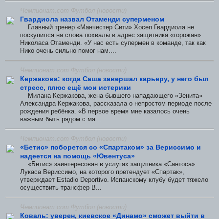
Чемпионат.com Футбол (новости)
Гвардиола назвал Отаменди суперменом
Главный тренер «Манчестер Сити» Хосеп Гвардиола не
поскупился на слова похвалы в адрес защитника «горожан»
Николаса Отаменди. «У нас есть супермен в команде, так как
Нико очень сильно помог нам....
Чемпионат.com Футбол (новости)
Кержакова: когда Саша завершал карьеру, у него был
стресс, плюс ещё мои истерики
Милана Кержакова, жена бывшего нападающего «Зенита»
Александра Кержакова, рассказала о непростом периоде после
рождения ребёнка. «В первое время мне казалось очень
важным быть рядом с ма...
Чемпионат.com Футбол (новости)
«Бетис» поборется со «Спартаком» за Вериссимо и
надеется на помощь «Ювентуса»
«Бетис» заинтересован в услугах защитника «Сантоса»
Лукаса Вериссимо, на которого претендует «Спартак»,
утверждает Estadio Deportivo. Испанскому клубу будет тяжело
осуществить трансфер В...
Чемпионат.com Футбол (новости)
Коваль: уверен, киевское «Динамо» сможет выйти в