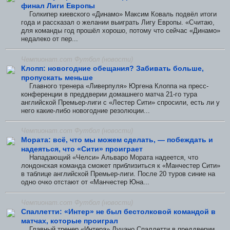
финал Лиги Европы
Голкипер киевского «Динамо» Максим Коваль подвёл итоги
года и рассказал о желании выиграть Лигу Европы. «Считаю,
для команды год прошёл хорошо, потому что сейчас «Динамо»
недалеко от пер...
Чемпионат.com Футбол (новости)
Клопп: новогодние обещания? Забивать больше,
пропускать меньше
Главного тренера «Ливерпуля» Юргена Клоппа на пресс-
конференции в преддверии домашнего матча 21-го тура
английской Премьер-лиги с «Лестер Сити» спросили, есть ли у
него какие-либо новогодние резолюции...
Чемпионат.com Футбол (новости)
Мората: всё, что мы можем сделать, — побеждать и
надеяться, что «Сити» проиграет
Нападающий «Челси» Альваро Мората надеется, что
лондонская команда сможет приблизиться к «Манчестер Сити»
в таблице английской Премьер-лиги. После 20 туров синие на
одно очко отстают от «Манчестер Юна...
Чемпионат.com Футбол (новости)
Спаллетти: «Интер» не был бестолковой командой в
матчах, которые проиграл
Главный тренер «Интера» Лучано Спаллетти в преддверии