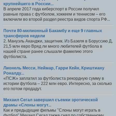
крупнейшего в России...
В апреле 2017 года киберспорт в России получил
равные права с футболом, хоккеем и теннисом – его
включили во второй раздел реестра видов спорта РФ...
Почти 80-милионный Бакамбу и еще 9 главных
трансферов недели
2. Мануэль Аканджи, защитник. Из Базеля в Боруссию Д,
21,5 млн евро Вряд ли много любителей футбола в
нашей стране ранее слышали фамилию этого
футболиста.
Лионель Месси, Неймар, Гарри Кейн, Криштиану
Роналду...
«ПСЖ» заплатил за футболиста рекордную сумму в
истории футбола – 222 млн евро. Интересно, за сколько
его потом продадут.
Михаил Сегал завершил съемки эротической
драмы «Слоны могут...
Как и предыдущие фильмы "Слоны могут играть в
футбол" Михаил Сегал также снял по собственному