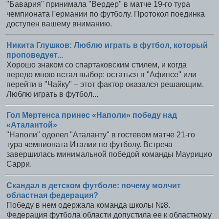
"Бавария" принимала "Вердер" в матче 19-го тура
чемпионата Германии по футболу. Протокол поединка
доступен вашему вниманию.
Никита Глушков: Люблю играть в футбол, который
проповедует...
Хорошо знаком со спартаковским стилем, и когда
передо мною встал выбор: остаться в "Афипсе" или
перейти в "Чайку" – этот фактор оказался решающим.
Люблю играть в футбол...
Гол Мертенса принес «Наполи» победу над
«Аталантой»
"Наполи" одолел "Аталанту" в гостевом матче 21-го
тура чемпионата Италии по футболу. Встреча
завершилась минимальной победой команды Маурицио
Сарри.
Скандал в детском футболе: почему молчит
областная федерация?
Победу в нем одержала команда школы №8.
Федерация футбола области допустила ее к областному