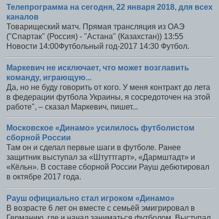
Телепрограмма на сегодня, 22 января 2018, для всех
каналов
Товарищеский матч. Прямая трансляция из ОАЭ
("Спартак" (Россия) - "Астана" (Казахстан)) 13:55
Новости 14:00Футбольный год-2017 14:30 Футбол.
Маркевич не исключает, что может возглавить
команду, играющую...
Да, но не буду говорить от кого. У меня контракт до лета
в федерации футбола Украины, я сосредоточен на этой
работе", – сказал Маркевич, пишет...
Московское «Динамо» усилилось футболистом
сборной России
Там он и сделал первые шаги в футболе. Ранее
защитник выступал за «Штуттгарт», «Дармштадт» и
«Кёльн». В составе сборной России Рауш дебютировал
в октябре 2017 года.
Рауш официально стал игроком «Динамо»
В возрасте 6 лет он вместе с семьёй эмигрировал в
Германию, где и начал заниматься футболом. Выступал