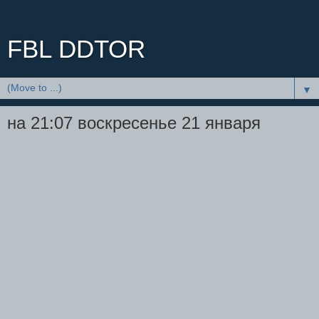
FBL DDTOR
▼
на 21:07 воскресенье 21 января