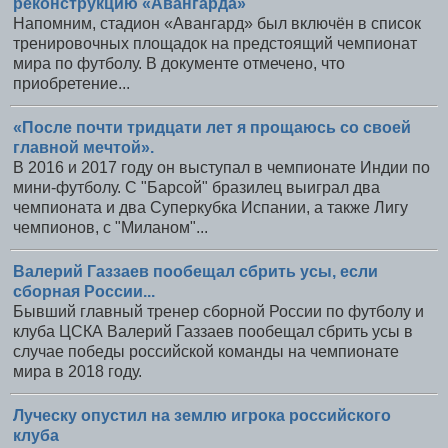
реконструкцию «Авангарда»
Напомним, стадион «Авангард» был включён в список
тренировочных площадок на предстоящий чемпионат
мира по футболу. В документе отмечено, что
приобретение...
«После почти тридцати лет я прощаюсь со своей
главной мечтой».
В 2016 и 2017 году он выступал в чемпионате Индии по
мини-футболу. С "Барсой" бразилец выиграл два
чемпионата и два Суперкубка Испании, а также Лигу
чемпионов, с "Миланом"...
Валерий Газзаев пообещал сбрить усы, если
сборная России...
Бывший главный тренер сборной России по футболу и
клуба ЦСКА Валерий Газзаев пообещал сбрить усы в
случае победы российской команды на чемпионате
мира в 2018 году.
Луческу опустил на землю игрока российского
клуба