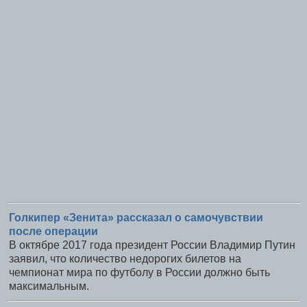
Голкипер «Зенита» рассказал о самочувствии
после операции
В октябре 2017 года президент России Владимир Путин
заявил, что количество недорогих билетов на
чемпионат мира по футболу в России должно быть
максимальным.