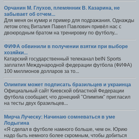
Орчанин М. Глухов, племянник В. Казарина, не
забывает об отчем...
Для меня он кумир и пример для подражания. Однажды
летом отец Виталия Павел Павлович привёл нас с
двоюродным братом на тренировку по футболу...
ФИФА обвинили в получении взятки при выборе
хозяйки...
Катарский государственный телеканал beIN Sports
заплатил Международной федерации футбола (ФИФА)
100 миллионов долларов за то...
Олимпик может подписать бразильцев и украинца
Официальный сайт Киевской областной Федерации
футбола сообщает, что донецкий "Олимпик" пригласил
на тесты двух бразильцев...
Мирча Луческу: Начинаю сомневаться в уме
Лодыгина
«Я сделал в футболе намного больше, чем он. Юрию
надо быть немного более скромным, чтобы добиться