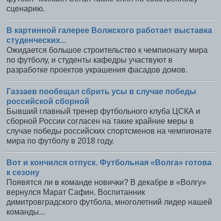
сценарию.
В картинной галерее Волжского работает выставка
студенческих...
Ожидается большое строительство к чемпионату мира
по футболу, и студенты кафедры участвуют в
разработке проектов украшения фасадов домов.
Газзаев пообещал сбрить усы в случае победы
российской сборной
Бывший главный тренер футбольного клуба ЦСКА и
сборной России согласен на такие крайние меры в
случае победы российских спортсменов на чемпионате
мира по футболу в 2018 году.
Вот и кончился отпуск. Футбольная «Волга» готова
к сезону
Появятся ли в команде новички? В декабре в «Волгу»
вернулся Марат Сафин. Воспитанник
димитровградского футбола, многолетний лидер нашей
команды...