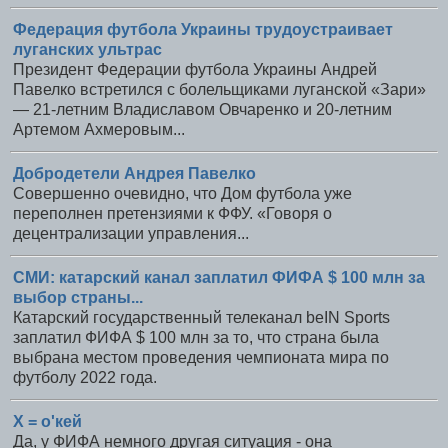
Федерация футбола Украины трудоустраивает
луганских ультрас
Президент Федерации футбола Украины Андрей
Павелко встретился с болельщиками луганской «Зари»
— 21-летним Владиславом Овчаренко и 20-летним
Артемом Ахмеровым...
Добродетели Андрея Павелко
Совершенно очевидно, что Дом футбола уже
переполнен претензиями к ФФУ. «Говоря о
децентрализации управления...
СМИ: катарский канал заплатил ФИФА $ 100 млн за
выбор страны...
Катарский государственный телеканал beIN Sports
заплатил ФИФА $ 100 млн за то, что страна была
выбрана местом проведения чемпионата мира по
футболу 2022 года.
Х = о'кей
Да, у ФИФА немного другая ситуация - она