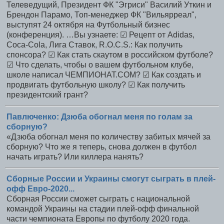
Телеведущий, Президент ФК "Эгриси" Василий Уткин и
Брендон Парамо, Топ-менеджер ФК "Вильярреал",
выступят 24 октября на Футбольный бизнес
(конференция). …Вы узнаете: ☑ Рецепт от Adidas,
Coca-Cola, Лига Ставок, R.O.С.S.: Как получить
спонсора? ☑ Как стать скаутом в российском футболе?
☑ Что сделать, чтобы о вашем футбольном клубе,
школе написал ЧЕМПИОНАТ.COM? ☑ Как создать и
продвигать футбольную школу? ☑ Как получить
президентский грант?
Павлюченко: Дзюба обогнал меня по голам за
сборную?
«Дзюба обогнал меня по количеству забитых мячей за
сборную? Что же я теперь, снова должен в футбол
начать играть? Или киллера нанять?
Сборные России и Украины смогут сыграть в плей-
офф Евро-2020...
Сборная России сможет сыграть с национальной
командой Украины на стадии плей-офф финальной
части чемпионата Европы по футболу 2020 года.