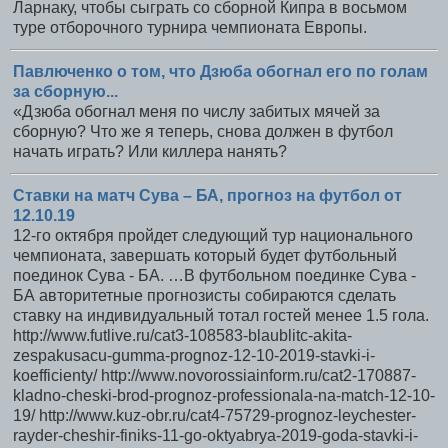
Ларнаку, чтобы сыграть со сборной Кипра в восьмом
туре отборочного турнира чемпионата Европы.
Павлюченко о том, что Дзюба обогнал его по голам
за сборную...
«Дзюба обогнал меня по числу забитых мячей за
сборную? Что же я теперь, снова должен в футбол
начать играть? Или киллера нанять?
Ставки на матч Сува – БА, прогноз на футбол от
12.10.19
12-го октября пройдет следующий тур национального
чемпионата, завершать который будет футбольный
поединок Сува - БА. …В футбольном поединке Сува -
БА авторитетные прогнозисты собираются сделать
ставку на индивидуальный тотал гостей менее 1.5 гола.
http://www.futlive.ru/cat3-108583-blaublitc-akita-
zespakusacu-gumma-prognoz-12-10-2019-stavki-i-
koefficienty/ http://www.novorossiainform.ru/cat2-170887-
kladno-cheski-brod-prognoz-professionala-na-match-12-10-
19/ http://www.kuz-obr.ru/cat4-75729-prognoz-leychester-
rayder-cheshir-finiks-11-go-oktyabrya-2019-goda-stavki-i-