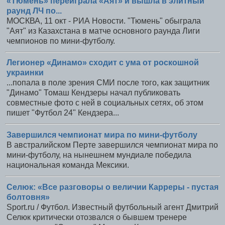
«Тюмень» переиграла «Аят» и вышла в элитный
раунд ЛЧ по...
МОСКВА, 11 окт - РИА Новости. "Тюмень" обыграла
"Аят" из Казахстана в матче основного раунда Лиги
чемпионов по мини-футболу.
Легионер «Динамо» сходит с ума от роскошной
украинки
...попала в поле зрения СМИ после того, как защитник
"Динамо" Томаш Кендзеры начал публиковать
совместные фото с ней в социальных сетях, об этом
пишет "Футбол 24" Кендзера...
Завершился чемпионат мира по мини-футболу
В австралийском Перте завершился чемпионат мира по
мини-футболу, на нынешнем мундиале победила
национальная команда Мексики.
Селюк: «Все разговоры о величии Карреры - пустая
болтовня»
Sport.ru / Футбол. Известный футбольный агент Дмитрий
Селюк критически отозвался о бывшем тренере