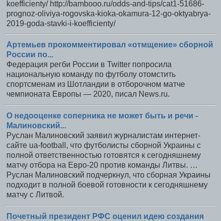
koefficienty/ http://bambooo.ru/odds-and-tips/cat1-51686-
prognoz-oliviya-rogovska-kioka-okamura-12-go-oktyabrya-
2019-goda-stavki-i-koefficienty/
Артемьев прокомментировал «отмщение» сборной
России по...
Федерация регби России в Twitter попросила
национальную команду по футболу отомстить
спортсменам из Шотландии в отборочном матче
чемпионата Европы — 2020, писал News.ru.
О недооценке соперника не может быть и речи -
Малиновский...
Руслан Малиновский заявил журналистам интернет-
сайте ua-football, что футболисты сборной Украины с
полной ответственностью готовятся к сегодняшнему
матчу отбора на Евро-20 против команды Литвы. …
Руслан Малиновский подчеркнул, что сборная Украины
подходит в полной боевой готовности к сегодняшнему
матчу с Литвой.
Почетный президент РФС оценил идею создания