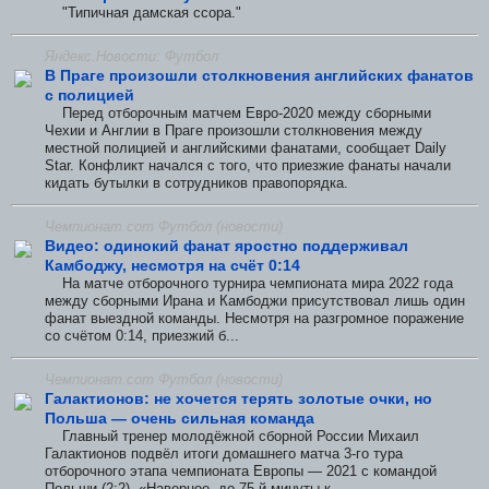
"Типичная дамская ссора."
Яндекс.Новости: Футбол
В Праге произошли столкновения английских фанатов
с полицией
Перед отборочным матчем Евро-2020 между сборными
Чехии и Англии в Праге произошли столкновения между
местной полицией и английскими фанатами, сообщает Daily
Star. Конфликт начался с того, что приезжие фанаты начали
кидать бутылки в сотрудников правопорядка.
Чемпионат.com Футбол (новости)
Видео: одинокий фанат яростно поддерживал
Камбоджу, несмотря на счёт 0:14
На матче отборочного турнира чемпионата мира 2022 года
между сборными Ирана и Камбоджи присутствовал лишь один
фанат выездной команды. Несмотря на разгромное поражение
со счётом 0:14, приезжий б...
Чемпионат.com Футбол (новости)
Галактионов: не хочется терять золотые очки, но
Польша — очень сильная команда
Главный тренер молодёжной сборной России Михаил
Галактионов подвёл итоги домашнего матча 3-го тура
отборочного этапа чемпионата Европы — 2021 с командой
Польши (2:2). «Наверное, до 75-й минуты к...