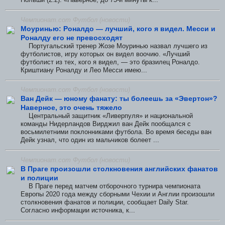
Чемпионат.com Футбол (новости)
Моуринью: Роналдо — лучший, кого я видел. Месси и
Роналду его не превосходят
Португальский тренер Жозе Моуринью назвал лучшего из
футболистов, игру которых он видел воочию. «Лучший
футболист из тех, кого я видел, — это бразилец Роналдо.
Криштиану Роналду и Лео Месси имею...
Чемпионат.com Футбол (новости)
Ван Дейк — юному фанату: ты болеешь за «Эвертон»?
Наверное, это очень тяжело
Центральный защитник «Ливерпуля» и национальной
команды Нидерландов Вирджил ван Дейк пообщался с
восьмилетними поклонниками футбола. Во время беседы ван
Дейк узнал, что один из мальчиков болеет ...
Чемпионат.com Футбол (новости)
В Праге произошли столкновения английских фанатов
и полиции
В Праге перед матчем отборочного турнира чемпионата
Европы 2020 года между сборными Чехии и Англии произошли
столкновения фанатов и полиции, сообщает Daily Star.
Согласно информации источника, к...