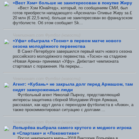
«Вест Хэм» больше не заинтересован в покупке Жиру
«Вест Хэм Юнайтед», который, по сообщениям СМИ, был
готов приобрести нападающего «Арсенала» Оливье Жиру за £
20 млн (€ 22,5 млн), больше не заинтересован во французском
футболисте. Об этом сообщает Sk...
Чемпионат.com Футбол (новости)
«Уфа» обыграла «Тосно» в первом матче нового
сезона молодёжного первенства
В Санкт-Петербурге завершился первый матч нового сезона
российского молодёжного первенства. «Тосно» на стадионе
«Новая Арена» принимал «Уфу». Дебютант чемпионата
стартовал с поражения. На переры...
Чемпионат.com Футбол (новости)
Агент: «Кубань» не закрыла долг перед Армашом, там
сидят замороженные люди
Футбольный агент Николай Пырнэу, представляющий
интересы защитника сборной Молдавии Игоря Армаша,
рассказал, как идут дела с переходом футболиста в «Анжи», а
также прокомментировал ситуацию с долгами ...
Чемпионат.com Футбол (новости)
Лопырёва выбрала самого крутого и модного игрока
в «Спартаке» и «Локомотиве»
Посол чемпионата мира—2018 Виктория Лопырёва в