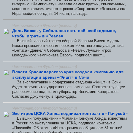
интервью «Чемпионату» назвала самых крутых, симпатичных,
модных и харизматичных игроков «Спартака» и «Локомотива».
Игра пройдёт сегодня, 14 июля, на стад...
Чемпионат.com Футбол (новости)
Дель Боске: у Себальоса есть всё необходимое,
чтобы играть в «Реале»
Бывший главный тренер сборной Испании Висенте дель
Боске прокомментировал переход 20-летнего полузащитника
«Бетиса» Даниеля Себальоса в «Реал». Лучший игрок
молодёжного чемпионата Европы подписал шест...
Чемпионат.com Футбол (новости)
Власти Краснодарского края создали компанию для
эксплуатации арены «Фишт» в Сочи
За эксплуатацию и содержание стадиона «Фишт» в Сочи
будет отвечать государственная компания. Соответствующее
распоряжение подписал губернатор Вениамин Кондратьев.
Согласно документу, в Краснодар...
Чемпионат.com Футбол (новости)
Экс-игрок ЦСКА Хонда подписал контракт с «Пачукой»
Бывший полузащитник «Милана» Кейсуке Хонда, известный
в России по выступлению за ЦСКА, подписал контракт с
«Пачукой». Об этом в «Инстаграме» сообщил сам 31-летний
футболист. Японский футболист после у...