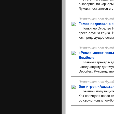
о завершении карьеры
Лукович останется в с
Чемпионат.com Футбо
Гомес подписал с 
Голкипер Эурельо Го
пресс-служба клуба. Н
как предыдущее согла
Чемпионат.com Футбо
«Реал» может попы
Дембеле
Главный тренер мадр
нападающему дортмун
Deportes. Руководство
Чемпионат.com Футбо
Экс-игрок «Ахмата
Бывший полузащитник
Как сообщает пресс-с
со своим новым клубом