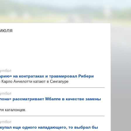
 июля
 Футбол
арию» на контратаках и травмировал Рибери
Карло Анчелотти катают в Сингапуре
 Футбол
елона» рассматривает Мбаппе в качестве замены
я каталонцев.
 Футбол
окупал еще одного нападающего, то выбрал бы