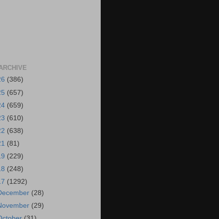
ARCHIVE
26
(386)
25
(657)
24
(659)
23
(610)
22
(638)
21
(81)
19
(229)
18
(248)
17
(1292)
December
(28)
November
(29)
October
(31)