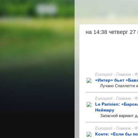
на 14:38 четверг 27
Eurosport - Главное -
«Интер» бьет «Бав
Лучано Спаллетти и 
Eurosport - Главное -
Le Parisien: «Барс
Неймару
Запасной вариант дл
Eurosport - Главное -
Конте: «Если бы п