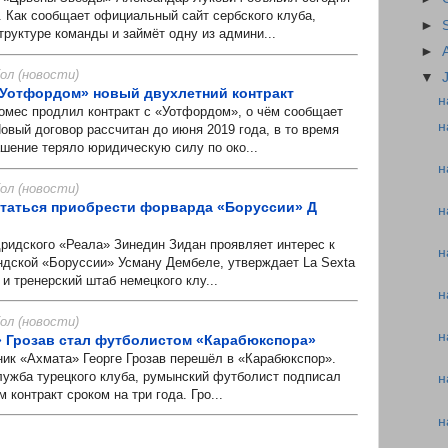
. Как сообщает официальный сайт сербского клуба,
►
труктуре команды и займёт одну из админи...
►
л (новости)
▼
«Уотфордом» новый двухлетний контракт
н
мес продлил контракт с «Уотфордом», о чём сообщает
н
овый договор рассчитан до июня 2019 года, в то время
шение теряло юридическую силу по око...
н
л (новости)
таться приобрести форварда «Боруссии» Д
н
идского «Реала» Зинедин Зидан проявляет интерес к
н
дской «Боруссии» Усману Дембеле, утверждает La Sexta
 и тренерский штаб немецкого клу...
н
л (новости)
н
» Грозав стал футболистом «Карабюкспора»
 «Ахмата» Георге Грозав перешёл в «Карабюкспор».
лужба турецкого клуба, румынский футболист подписал
н
 контракт сроком на три года. Гро...
н