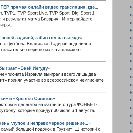
н
ЕР прямая онлайн видео трансляция, где...
 TVP1, TVP Sport Live, TVP Sport, Digi Sport 1
н
т и результат матча Бавария - Интер найдете
н
игры...
н
 своей задачей, забив гол на выезде»
н
ого футбола Владислав Гадиров поделился
н
om касательно первого матча агдамского
н
н
быграет «Бней Иегуду»
н
чемпионата Израиля выиграли всего лишь два
н
ит» принял участие во всероссийском чемпионате
н
н
мки» и «Крылья Советов»
н
екторы и делегаты на матчи 5-го тура ФОНБЕТ-
н
утболу, которые пройдут 30 июля и 1 августа.
н
чень глупое и неправомерное решение...»
н
 самый большой подонок в Грузии». 11 историй о
н