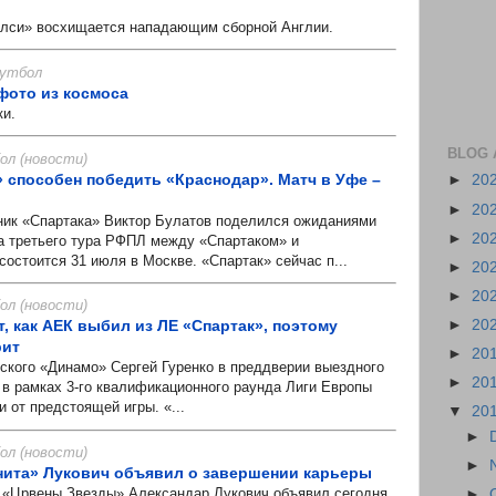
си» восхищается нападающим сборной Англии.
 Футбол
 фото из космоса
ки.
BLOG 
л (новости)
» способен победить «Краснодар». Матч в Уфе –
►
20
►
20
 «Спартака» Виктор Булатов поделился ожиданиями
►
20
а третьего тура РФПЛ между «Спартаком» и
остоится 31 июля в Москве. «Спартак» сейчас п...
►
20
►
20
л (новости)
►
20
т, как АЕК выбил из ЛЕ «Спартак», поэтому
рит
►
20
ого «Динамо» Сергей Гуренко в преддверии выездного
►
20
 в рамках 3-го квалификационного раунда Лиги Европы
 от предстоящей игры. «...
▼
20
►
л (новости)
►
нита» Лукович объявил о завершении карьеры
«Црвены Звезды» Александар Лукович объявил сегодня
►