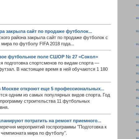
н
н
н
ра закрыла сайт по продаже футболок...
кого района закрыла сайт по продаже футболок с
мира по футболу FIFA 2018 года...
н
вое футбольное поле СШОР № 27 «Сокол»
н
я подготовка спортсменов по видам спорта —
н
утзал. В настоящее время в ней обучаются 1 180
н
н
 в Москве откроют еще 5 профессиональных...
н
тся одним из самых популярных видов спорта. Год
н
 программу строительства 11 футбольных
н
вня.
н
ланируют потратить на ремонт приемного...
н
 перечня мероприятий госпрограммы "Подготовка к
н
 чемпионата мира по футболу".
н