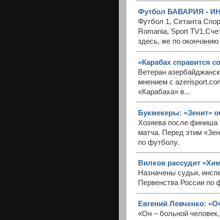
Футбол БАВАРИЯ - ИНТ
Футбол 1, Сетанта Спорт,
Romania, Sport TV1.Сче
здесь, же по окончанию 
«Карабах справится со
Ветеран азербайджанск
мнением с azerisport.c
«Карабаха» в...
Букмекеры: «Зенит» о
Хозяева после финиша 
матча. Перед этим «Зен
по футболу.
Вилков рассудит «Хи
Назначены судьи, инсп
Первенства России по ф
Евгений Левченко: «О
«Он – больной человек,