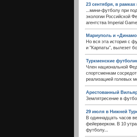
23 сентября, в рамках
...мини-футболу при п
экологии Российской Ф
агентства Imperial Game
Мариуполь и «Динамо»
Но вся эта история с ф
и "Карпаты", вылезет б
Туркменские футболи
Член национальной Фед
спортсменкам сосредот
реализацией голевых м
Арестованный Вильяр п
Землятресение в футбо
29 июля в Нижней Тур
В одиннадцать часов в
фейерверком. В 10 утра
футболу...