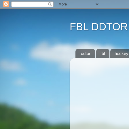
FBL DDTOR
ddtor
fbl
hockey