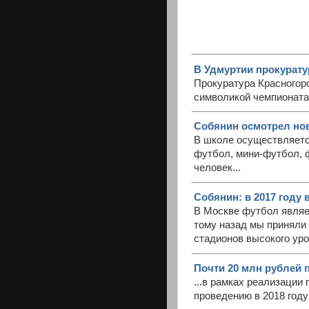
В Удмуртии прокурату
Прокуратура Красногорс
символикой чемпионата 
Собянин осмотрел но
В школе осуществляетс
футбол, мини-футбол, ф
человек...
Собянин: в 2017 году
В Москве футбол являе
тому назад мы приняли
стадионов высокого уро
Почти 20 млн рублей п
...в рамках реализации
проведению в 2018 году