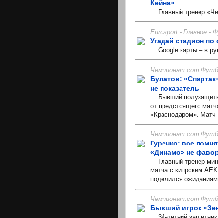
Кейна»
Главный тренер «Чел
Eurosport - Главное -
Угадай стадион по
Google карты – в ру
Чемпионат.com Футбо
Булатов: «Спартак
не показатель
Бывший полузащитник
от предстоящего матч
«Краснодаром». Матч с
Чемпионат.com Футбо
Гуренко: все помня
«Динамо» не фаво
Главный тренер минск
матча с кипрским АЕК
поделился ожиданиями
Чемпионат.com Футбо
Бывший игрок «Зе
34-летний защитник 