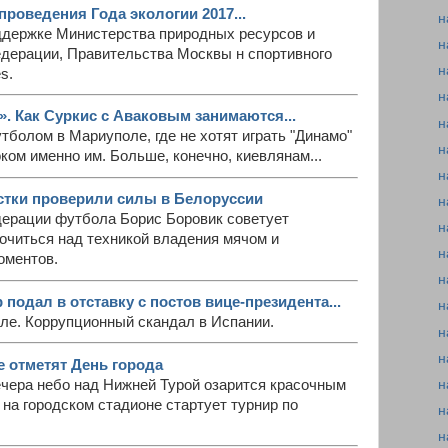
 проведения Года экологии 2017...
н
оддержке Министерства природных ресурсов и
н
едерации, Правительства Москвы н спортивного
н
s.
н
. Как Суркис с Аваковым занимаются...
н
утболом в Мариуполе, где не хотят играть "Динамо"
н
оком именно им. Больше, конечно, киевлянам...
н
стки проверили силы в Белоруссии
н
ерации футбола Борис Боровик советует
н
очиться над техникой владения мячом и
н
оментов.
н
одал в отставку с постов вице-президента...
н
ле. Коррупционный скандал в Испании.
н
н
е отметят День города
н
ечера небо над Нижней Турой озарится красочным
 на городском стадионе стартует турнир по
н
н