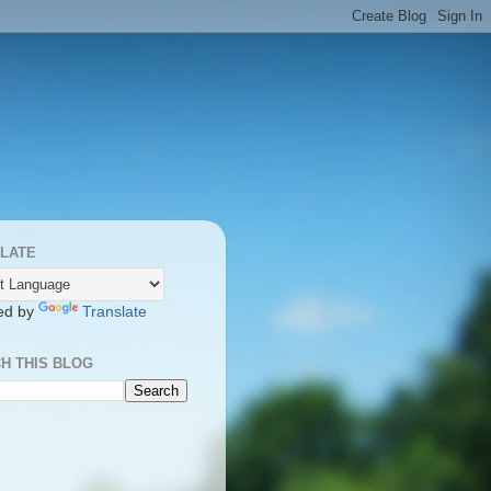
LATE
ed by
Translate
H THIS BLOG