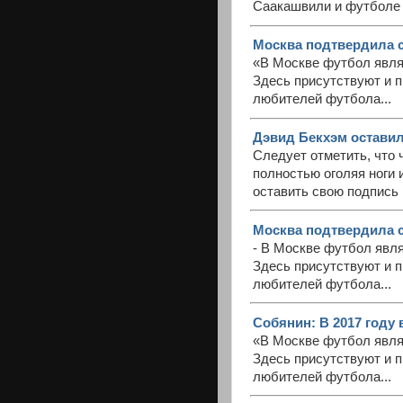
Саакашвили и футболе 
Москва подтвердила с
«В Москве футбол явля
Здесь присутствуют и 
любителей футбола...
Дэвид Бекхэм оставил
Следует отметить, что 
полностью оголяя ноги
оставить свою подпись 
Москва подтвердила с
- В Москве футбол явл
Здесь присутствуют и 
любителей футбола...
Собянин: В 2017 году 
«В Москве футбол явля
Здесь присутствуют и 
любителей футбола...