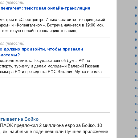
л (новости)
н
пенгаген»: текстовая онлайн-трансляция
н
встрии в «Спортцентре Ильц» состоится товарищеский
н
ром» и «Копенгагеном». Встреча начнётся в 19:00 мск.
 текстовую онлайн-трансляцию товарищ...
н
н
л (новости)
н
то должно произойти, чтобы признали
системы?
н
ателя комитета Государственной Думы РФ по
н
 спорту, туризму и делам молодёжи Валерий Газзаев
н
ремьера РФ и президента РФС Виталия Мутко в рамка...
н
н
н
н
н
тывает на Бойко
н
 ПАОК предложил 2 миллиона евро за Бойко. 10
н
ів, які найбільше подешевшали Лучшее приложение
н