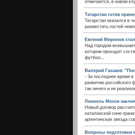
отмечается, в новом кл
Татарстан готов прин
Татарстан оказался в ч
разместить гостей чемп
Евгений Миронов ста
Над городом возвышает
котором проходят сост
футбол...
Валерий Газзаев: "По
- За последнее время в
развитию российского фу
так ничего и не реализо
Лионель Месси заклю
Новый договор рассчита
каталонской сине-гран
аргентинская звезда со
Вопросы подготовки м