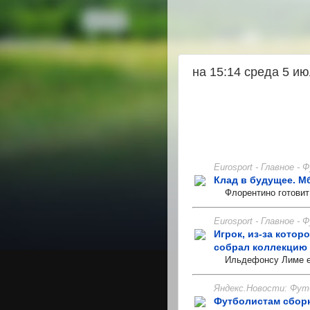
на 15:14 среда 5 и
Eurosport - Главное -
Клад в будущее. М
Флорентино готовит 
Eurosport - Главное -
Игрок, из-за котор
собрал коллекцию 
Ильдефонсу Лиме ес
Яндекс.Новости: Фут
Футболистам сборн