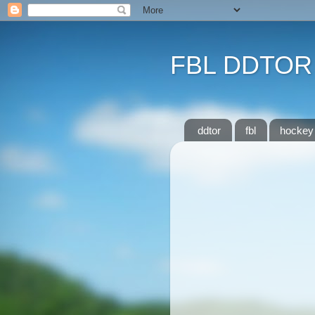
FBL DDTOR
ddtor
fbl
hockey