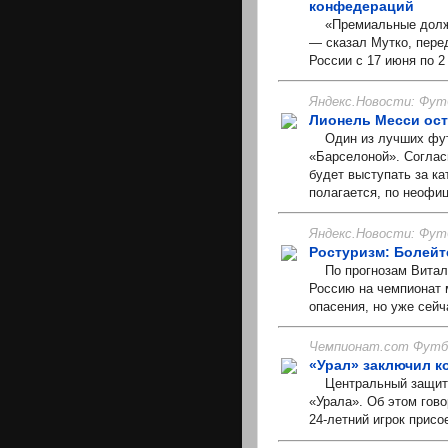
конфедераций
«Премиальные должны 
— сказал Мутко, пере
России с 17 июня по 2
Яндекс.Новости: Фут
Лионель Месси ост
Один из лучших футб
«Барселоной». Соглас
будет выступать за ка
полагается, по неофи
Яндекс.Новости: Фут
Ростуризм: Болейте
По прогнозам Виталия
Россию на чемпионат 
опасения, но уже сейч
Чемпионат.com Футбо
«Урал» заключил к
Центральный защитни
«Урала». Об этом гово
24-летний игрок присо