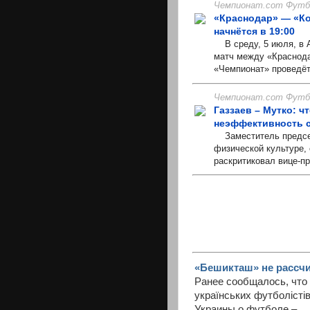
Чемпионат.com Футбо
«Краснодар» — «Ко
начнётся в 19:00
В среду, 5 июля, в А
матч между «Краснода
«Чемпионат» проведёт
Чемпионат.com Футбо
Газзаев – Мутко: ч
неэффективность 
Заместитель председ
физической культуре,
раскритиковал вице-п
«Бешикташ» не рассчи
Ранее сообщалось, что
українських футболіст
Украины о футболе –.