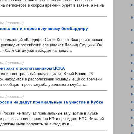
н
 на легионеров в скором времени будет в заявке, а не на
н
л (новости)
роявляет интерес к лучшему бомбардиру
н
ападающий «Кардифф Сити» Кеннет Захоре интересен
н
 руководит российский специалист Леонид Слуцкий. Об
. «Халл Сити» уже выходил на предс...
н
л (новости)
н
онтракт с воспитанником ЦСКА
н
лнил центральный полузащитник Юрий Бавин. 23-
н
рок находится в расположении команды ещё со времени
к сообщает пресс-служба уральского клуба, с...
н
н
л (новости)
н
оссии не дадут премиальные за участие в Кубке
н
России не получат премиальные за участие в Кубке
н
м рассказал вице-премьер РФ и президент РФС Виталий
должны были получить за выход из п...
н
н