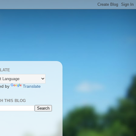
LATE
ed by
Translate
H THIS BLOG