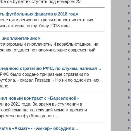
убе он будет выступать под номером 29.
н
н
ять футбольных фанатов в 2018 году
исле пяти регионов страны полностью готовых
н
ионата мира по футболу 2018 года.
н
н
л инопланетянином
н
ся огромный инопланетный корабль-стадион, на
язания, отдаленно напоминающие современный
н
н
н
следнюю стратегию РФС, по слухам, написал...
 РФС было создано три разные стратегии по
н
тбола, - сказал Газзаев. - Но ни по одной из них
н
вано.
н
н
чил новый контракт с «Барселоной»
н до 2021 года. За время выступлений в
н
атовой команде на текущий момент времени
н
временного футбола успел...
н
н
атча «Ахмат» - «Амкар» обсудили...