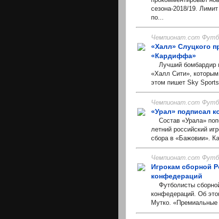
сезона-2018/19. Лимит
по...
Чемпионат.com Футбо
«Халл» Слуцкого п
«Кардиффа»
Лучший бомбардир н
«Халл Сити», которым
этом пишет Sky Sports
Чемпионат.com Футбо
«Урал» подписал к
Состав «Урала» попо
летний российский иг
сбора в «Бажовии». Ка
Чемпионат.com Футбо
Игрокам сборной Р
конфедераций
Футболисты сборной 
конфедераций. Об это
Мутко. «Премиальные 