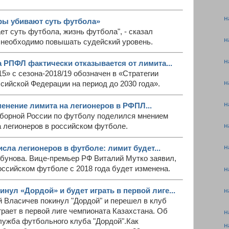
н
ры убивают суть футбола»
ает суть футбола, жизнь футбола", - сказал
н
, необходимо повышать судейский уровень.
н
 РПФЛ фактически отказывается от лимита...
5» с сезона-2018/19 обозначен в «Стратегии
н
сийской Федерации на период до 2030 года».
н
енение лимита на легионеров в РФПЛ...
сборной России по футболу поделился мнением
н
 легионеров в российском футболе.
н
сла легионеров в футболе: лимит будет...
лбунова. Вице-премьер РФ Виталий Мутко заявил,
оссийском футболе с 2018 года будет изменена.
н
н
нул «Дордой» и будет играть в первой лиге...
 Власичев покинул "Дордой" и перешел в клуб
грает в первой лиге чемпионата Казахстана. Об
н
лужба футбольного клуба "Дордой".Как
н