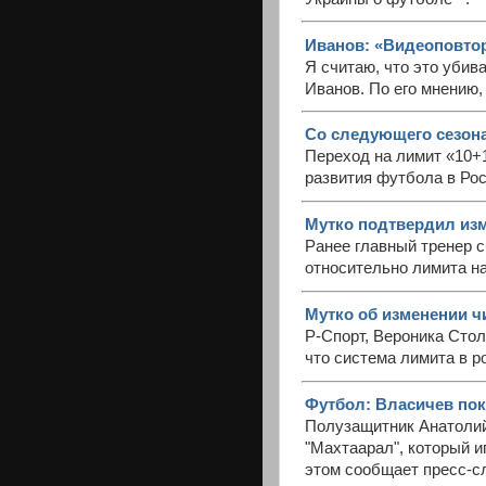
Иванов: «Видеоповто
Я считаю, что это убив
Иванов. По его мнению
Со следующего сезона
Переход на лимит «10+1
развития футбола в Рос
Мутко подтвердил изм
Ранее главный тренер 
относительно лимита на
Мутко об изменении чи
Р-Спорт, Вероника Сто
что система лимита в р
Футбол: Власичев поки
Полузащитник Анатолий
"Махтаарал", который и
этом сообщает пресс-с