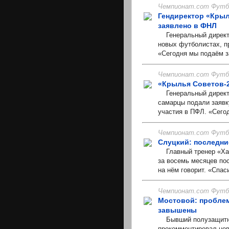
Чемпионат.com Футбо
Гендиректор «Крыл
заявлено в ФНЛ
Генеральный директо
новых футболистах, п
«Сегодня мы подаём за
Чемпионат.com Футбо
«Крылья Советов-2
Генеральный директо
самарцы подали заявк
участия в ПФЛ. «Сего
Чемпионат.com Футбо
Слуцкий: последни
Главный тренер «Хал
за восемь месяцев по
на нём говорит. «Спас
Чемпионат.com Футбо
Мостовой: проблем
завышены
Бывший полузащитни
прокомментировал нов