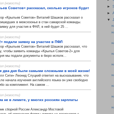
л (новости)
►
ьев Советов» рассказал, сколько игроков будет
►
р «Крыльев Советов» Виталий Шашков рассказал о
▼
ришедших в межсезонье в стан самарской команды.
н
явку для участия в ФНЛ, в ней будет 25 ...
н
л (новости)
» подали заявку на участие в ПФЛ
н
р «Крыльев Советов» Виталий Шашков рассказал, что
у, чтобы заявить команды «Крылья Советов-2» для
н
дня мы подали документы в бюро исполк...
н
л (новости)
е два дня были самыми сложными в моей жизни!
н
л Сити» Леонид Слуцкий ответил на высказывание, что
сле начала изучения английского языка он уже свободно
ибо за комплимент. На самом ...
н
л (новости)
н
а не в лимите, у многих россиян зарплаты
н
к сборной России Александр Мостовой
ость об изменении формы лимита на легионеров с