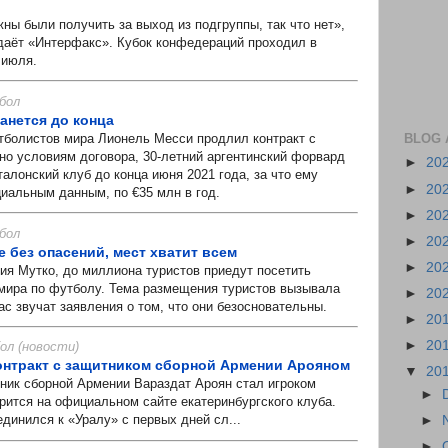
были получить за выход из подгруппы, так что нет»,
даёт «Интерфакс». Кубок конфедераций проходил в
 июля.
бол
анется до конца
BLOG 
олистов мира Лионель Месси продлил контракт с
но условиям договора, 30-летний аргентинский форвард
►
20
талонский клуб до конца июня 2021 года, за что ему
►
20
циальным данным, по €35 млн в год.
►
20
бол
►
20
 без опасений, мест хватит всем
►
20
 Мутко, до миллиона туристов приедут посетить
мира по футболу. Тема размещения туристов вызывала
►
20
ас звучат заявления о том, что они безосновательны.
►
20
►
20
л (новости)
онтракт с защитником сборной Армении Арояном
▼
20
к сборной Армении Вараздат Ароян стал игроком
►
рится на официальном сайте екатеринбургского клуба.
единился к «Уралу» с первых дней сл...
►
►