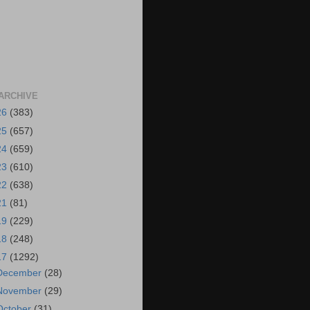
ARCHIVE
26
(383)
25
(657)
24
(659)
23
(610)
22
(638)
21
(81)
19
(229)
18
(248)
17
(1292)
December
(28)
November
(29)
October
(31)