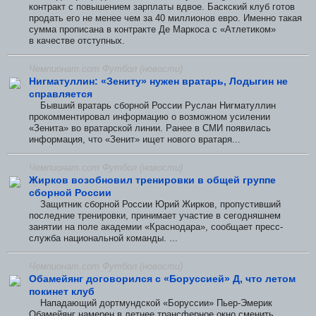
контракт с повышением зарплаты вдвое. Баскский клуб готов
продать его не менее чем за 40 миллионов евро. Именно такая
сумма прописана в контракте Де Маркоса с «Атлетиком»
в качестве отступных.
Чемпионат.com Футбол (новости)
Нигматуллин: «Зениту» нужен вратарь, Лодыгин не
справляется
Бывший вратарь сборной России Руслан Нигматуллин
прокомментировал информацию о возможном усилении
«Зенита» во вратарской линии. Ранее в СМИ появилась
информация, что «Зенит» ищет нового вратаря...
Чемпионат.com Футбол (новости)
Жирков возобновил тренировки в общей группе
сборной России
Защитник сборной России Юрий Жирков, пропустивший
последние тренировки, принимает участие в сегодняшнем
занятии на поле академии «Краснодара», сообщает пресс-
служба национальной команды. ...
Чемпионат.com Футбол (новости)
Обамейянг договорился с «Боруссией» Д, что летом
покинет клуб
Нападающий дортмундской «Боруссии» Пьер-Эмерик
Обамейянг намерен в летнее трансферное окно сменить