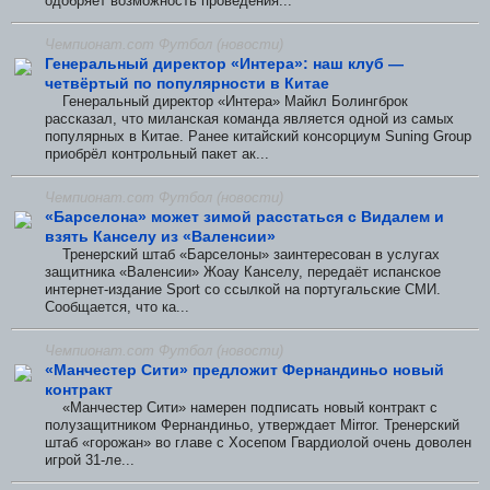
одобряет возможность проведения...
Чемпионат.com Футбол (новости)
Генеральный директор «Интера»: наш клуб —
четвёртый по популярности в Китае
Генеральный директор «Интера» Майкл Болингброк
рассказал, что миланская команда является одной из самых
популярных в Китае. Ранее китайский консорциум Suning Group
приобрёл контрольный пакет ак...
Чемпионат.com Футбол (новости)
«Барселона» может зимой расстаться с Видалем и
взять Канселу из «Валенсии»
Тренерский штаб «Барселоны» заинтересован в услугах
защитника «Валенсии» Жоау Канселу, передаёт испанское
интернет-издание Sport со ссылкой на португальские СМИ.
Сообщается, что ка...
Чемпионат.com Футбол (новости)
«Манчестер Сити» предложит Фернандиньо новый
контракт
«Манчестер Сити» намерен подписать новый контракт с
полузащитником Фернандиньо, утверждает Mirror. Тренерский
штаб «горожан» во главе с Хосепом Гвардиолой очень доволен
игрой 31-ле...