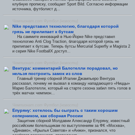
клубную прописку, сообщает Sport Bild. Согласно информации
источника, футболист д...
Чемпионат.com Футбол (новости)
Nike представил технологию, благодаря которой
грязь не прилипает к бутсам
На саммите инноваций в Нью-Йорке Nike представил
технологию Anti Clog Traction, благодаря которой грязь не
прилипает к бутсам. Теперь бутсы Mercurial Superfly и Magista 2
и серия Nike FootballX доступ...
Чемпионат.com Футбол (новости)
Вентура: комментарий Балотелли порадовал, но
нельзя построить замок из слов
Главный тренер сборной Италии Джампьеро Вентура
рассказал, почему не вызвал в команду нападающего «Ниццы»
Марио Балотелли, который на старте сезона забил пять голов в
трёх матчах чемпион...
Чемпионат.com Футбол (новости)
Епуряну: хотелось бы сыграть с таким хорошим
соперником, как сборная России
Защитник сборной Молдавии Александр Епуряну, известный
российским болельщикам по выступлениям за ФК «Москва»,
«Динамо», «Крылья Советов» и «Анжи», признался, что