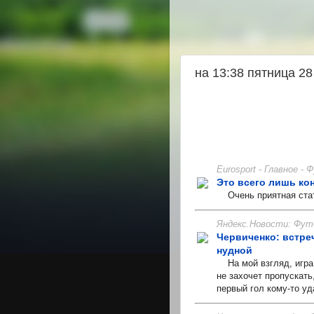
на 13:38 пятница 28
Eurosport - Главное -
Это всего лишь ко
Очень приятная стать
Яндекс.Новости: Фут
Червиченко: встре
нудной
На мой взгляд, игра 
не захочет пропускать
первый гол кому-то уд