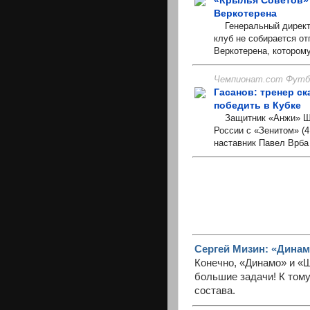
Веркотерена
Генеральный директо
клуб не собирается от
Веркотерена, которому
Чемпионат.com Футбо
Гасанов: тренер с
победить в Кубке
Защитник «Анжи» Шам
России с «Зенитом» (4
наставник Павел Врба и
Сергей Мизин: «Динам
Конечно, «Динамо» и «Ш
большие задачи! К том
состава.