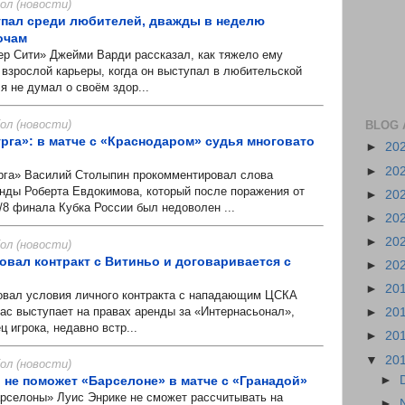
л (новости)
упал среди любителей, дважды в неделю
очам
Сити» Джейми Варди рассказал, как тяжело ему
 взрослой карьеры, когда он выступал в любительской
я не думал о своём здор...
л (новости)
BLOG 
рга»: в матче с «Краснодаром» судья многовато
►
20
►
20
а» Василий Столыпин прокомментировал слова
анды Роберта Евдокимова, который после поражения от
►
20
1/8 финала Кубка России был недоволен ...
►
20
►
20
л (новости)
овал контракт с Витиньо и договаривается с
►
20
►
20
ал условия личного контракта с нападающим ЦСКА
час выступает на правах аренды за «Интернасьонал»,
►
20
ц игрока, недавно встр...
►
20
▼
20
л (новости)
►
ы не поможет «Барселоне» в матче с «Гранадой»
селоны» Луис Энрике не сможет рассчитывать на
►