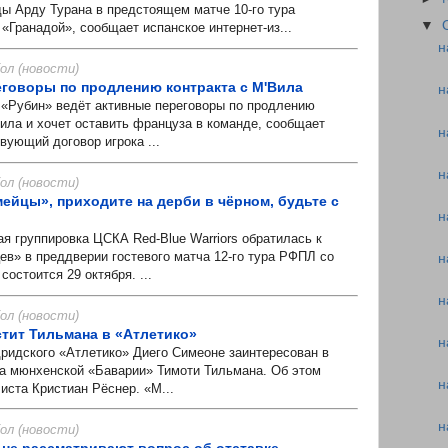
ы Арду Турана в предстоящем матче 10-го тура
▼
«Гранадой», сообщает испанское интернет-из...
н
л (новости)
еговоры по продлению контракта с М'Вила
н
Рубин» ведёт активные переговоры по продлению
Вила и хочет оставить француза в команде, сообщает
н
твующий договор игрока ...
н
л (новости)
ейцы», приходите на дерби в чёрном, будьте с
н
группировка ЦСКА Red-Blue Warriors обратилась к
в» в преддверии гостевого матча 12-го тура РФПЛ со
н
состоится 29 октября. ...
н
л (новости)
стит Тильмана в «Атлетико»
н
идского «Атлетико» Диего Симеоне заинтересован в
а мюнхенской «Баварии» Тимоти Тильмана. Об этом
н
иста Кристиан Рёснер. «М...
н
л (новости)
не рассматривают вопрос об отставке