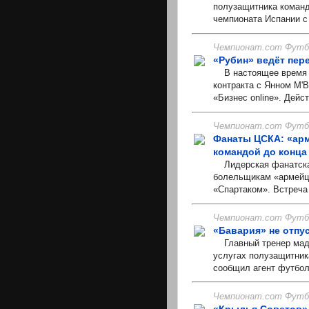
полузащитника команд
чемпионата Испании с 
Чемпионат.com Футбо
«Рубин» ведёт пер
В настоящее время «
контракта с Янном М'
«Бизнес online». Дейс
Чемпионат.com Футбо
Фанаты ЦСКА: «арм
командой до конца
Лидерская фанатская 
болельщикам «армейце
«Спартаком». Встреча 
Чемпионат.com Футбо
«Бавария» не отпу
Главный тренер мадр
услугах полузащитник
сообщил агент футбол
Чемпионат.com Футбо
«Крылья Советов» 