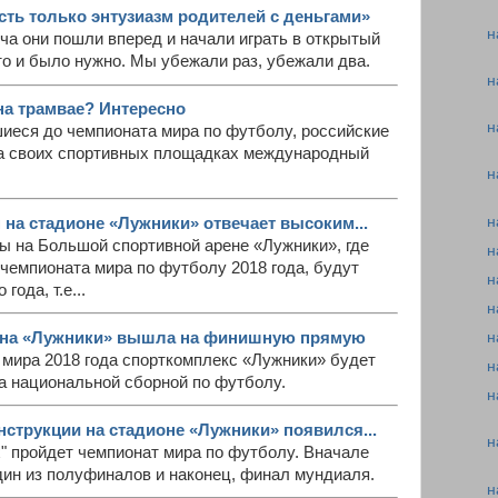
сть только энтузиазм родителей с деньгами»
н
ча они пошли вперед и начали играть в открытый
то и было нужно. Мы убежали раз, убежали два.
н
на трамвае? Интересно
н
шиеся до чемпионата мира по футболу, российские
а своих спортивных площадках международный
н
н
 на стадионе «Лужники» отвечает высоким...
ы на Большой спортивной арене «Лужники», где
н
чемпионата мира по футболу 2018 года, будут
н
года, т.е...
н
она «Лужники» вышла на финишную прямую
н
а мира 2018 года спорткомплекс «Лужники» будет
н
а национальной сборной по футболу.
н
нструкции на стадионе «Лужники» появился...
н
х" пройдет чемпионат мира по футболу. Вначале
дин из полуфиналов и наконец, финал мундиаля.
н