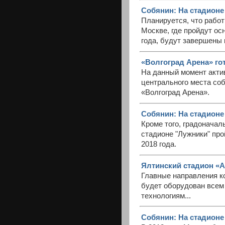
Собянин: На стадионе
Планируется, что рабо
Москве, где пройдут ос
года, будут завершены к
«Волгоград Арена» го
На данный момент акти
центрального места соб
«Волгоград Арена».
Собянин: На стадионе
Кроме того, градоначал
стадионе "Лужники" пр
2018 года.
Ялтинский стадион «А
Главные направления ко
будет оборудован все
технологиям...
Собянин: На стадионе