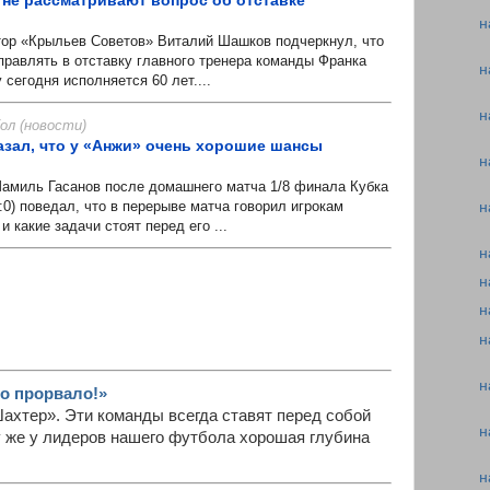
н
р «Крыльев Советов» Виталий Шашков подчеркнул, что
правлять в отставку главного тренера команды Франка
н
 сегодня исполняется 60 лет....
н
л (новости)
казал, что у «Анжи» очень хорошие шансы
н
иль Гасанов после домашнего матча 1/8 финала Кубка
:0) поведал, что в перерыве матча говорил игрокам
н
 какие задачи стоят перед его ...
н
н
н
н
н
о прорвало!»
ахтер». Эти команды всегда ставят перед собой
н
у же у лидеров нашего футбола хорошая глубина
н