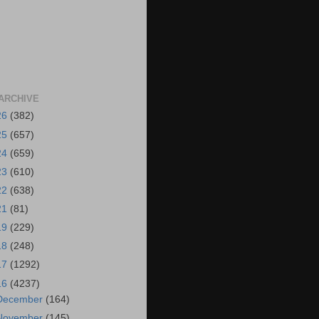
ARCHIVE
26
(382)
25
(657)
24
(659)
23
(610)
22
(638)
21
(81)
19
(229)
18
(248)
17
(1292)
16
(4237)
December
(164)
November
(145)