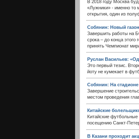
В 2018 году Москва буд
«Лужники» - именно то 
открытия, один из полу
Собянин: Новый газон
Завершить работы на Б
срока – до конца этого
принять Чемпионат мира
Руслан Васильев: «Од
Это первый тезис. Второ
йоту не кумекает в фут
Собянин: На стадионе
Завершение строительст
местом проведения глав
Китайские болельщики
Китайские футбольные 
посещению Санкт-Петерб
В Казани проходит ак