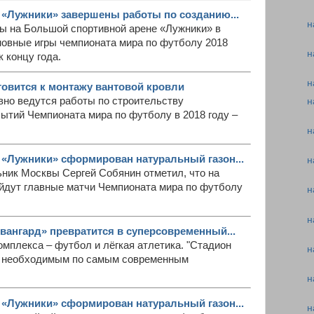
 «Лужники» завершены работы по созданию...
н
ты на Большой спортивной арене «Лужники» в
новные игры чемпионата мира по футболу 2018
н
 концу года.
н
товится к монтажу вантовой кровли
вно ведутся работы по строительству
н
ытий Чемпионата мира по футболу в 2018 году –
н
 «Лужники» сформирован натуральный газон...
н
ьник Москвы Сергей Собянин отметил, что на
ойдут главные матчи Чемпионата мира по футболу
н
н
вангард» превратится в суперсовременный...
мплекса – футбол и лёгкая атлетика. "Стадион
н
м необходимым по самым современным
н
 «Лужники» сформирован натуральный газон...
н