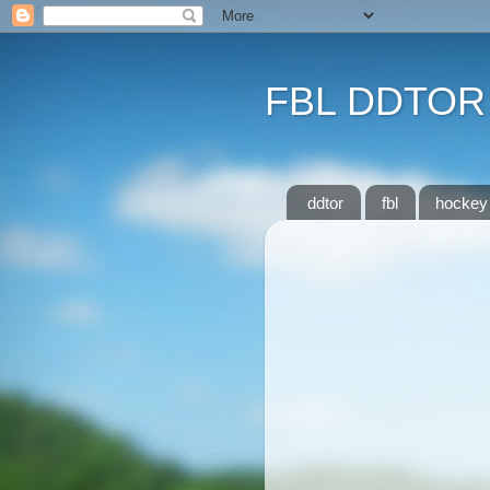
FBL DDTOR
ddtor
fbl
hockey