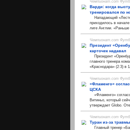
Чемпионат.com Футбо
Варди: когда выст
тренировался по н
Нападающий «Лестер 
приходилось в начале
лиге Англии. «Раньше 
Чемпионат.com Футбо
Президент «Оренбу
карточек надавал
Президент «Оренбург
главного тренера ком
«Краснодара» (2:3) в 
Чемпионат.com Футбо
«Фламенго» соглас
ЦСКА
«Фламенго» согласов
Витиньо, который сей
утверждает Globo. Оте
Чемпионат.com Футбо
Туран из-за травм
Главный тренер «Бар