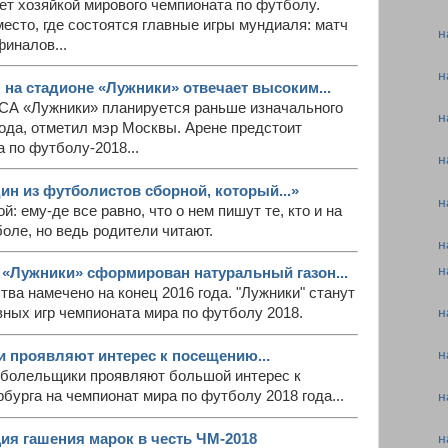
ет хозяйкой мирового чемпионата по футболу.
место, где состоятся главные игры мундиаля: матч
н
финалов...
н
 на стадионе «Лужники» отвечает высоким...
СА «Лужники» планируется раньше изначального
н
 года, отметил мэр Москвы. Арене предстоит
 по футболу-2018...
н
ин из футболистов сборной, который...»
н
й: ему-де все равно, что о нем пишут те, кто и на
боле, но ведь родители читают.
н
н
 «Лужники» сформирован натуральный газон...
ва намечено на конец 2016 года. "Лужники" станут
н
ных игр чемпионата мира по футболу 2018.
н
 проявляют интерес к посещению...
болельщики проявляют большой интерес к
урга на чемпионат мира по футболу 2018 года...
н
ция гашения марок в честь ЧМ-2018
н