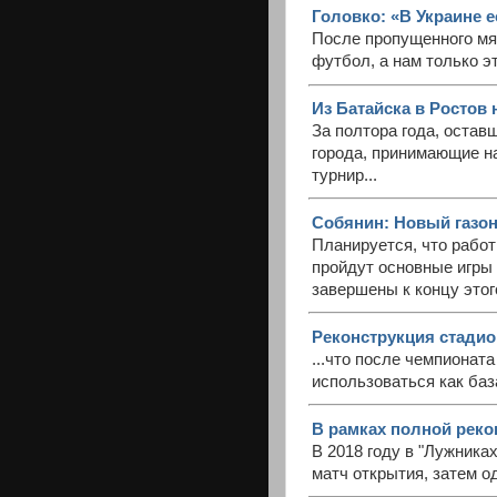
Головко: «В Украине е
После пропущенного мя
футбол, а нам только э
Из Батайска в Ростов 
За полтора года, остав
города, принимающие н
турнир...
Собянин: Новый газон
Планируется, что работ
пройдут основные игры 
завершены к концу этого 
Реконструкция стади
...что после чемпионат
использоваться как баз
В рамках полной реко
В 2018 году в "Лужника
матч открытия, затем о