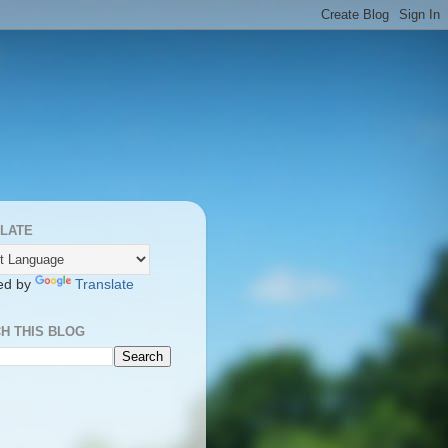
LATE
ed by
Translate
H THIS BLOG