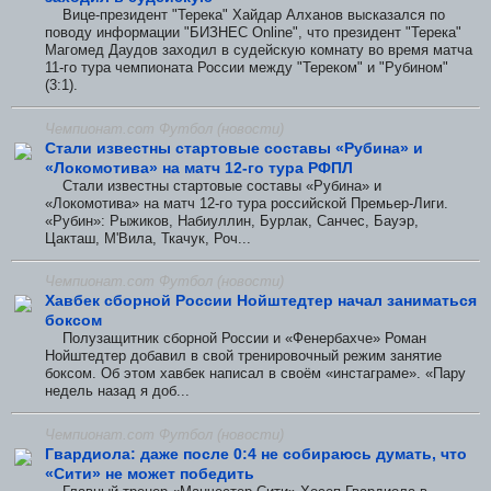
Вице-президент "Терека" Хайдар Алханов высказался по
поводу информации "БИЗНЕС Online", что президент "Терека"
Магомед Даудов заходил в судейскую комнату во время матча
11-го тура чемпионата России между "Тереком" и "Рубином"
(3:1).
Чемпионат.com Футбол (новости)
Стали известны стартовые составы «Рубина» и
«Локомотива» на матч 12-го тура РФПЛ
Стали известны стартовые составы «Рубина» и
«Локомотива» на матч 12-го тура российской Премьер-Лиги.
«Рубин»: Рыжиков, Набиуллин, Бурлак, Санчес, Бауэр,
Цакташ, М'Вила, Ткачук, Роч...
Чемпионат.com Футбол (новости)
Хавбек сборной России Нойштедтер начал заниматься
боксом
Полузащитник сборной России и «Фенербахче» Роман
Нойштедтер добавил в свой тренировочный режим занятие
боксом. Об этом хавбек написал в своём «инстаграме». «Пару
недель назад я доб...
Чемпионат.com Футбол (новости)
Гвардиола: даже после 0:4 не собираюсь думать, что
«Сити» не может победить