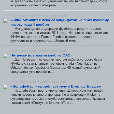
«Барселоной» выразил уверенность, что настанет день, когда
«горожане» сумеют обыграть...
Чемпионат.com Футбол (новости)
ФИФА объявит имена 23 кандидатов на приз лучшему
игроку года 4 ноября
Международная федерация футбола определит своего
лучшего игрока по итогам 2016 года. На протяжении шести лет
ФИФА совместно с France Football выявляли лучшего
футболиста и вручали ему «Золотой мяч», н...
Чемпионат.com Футбол (новости)
Петреску возглавил клуб из ОАЭ
Дан Петреску, последним местом работы которого была
«Кубань», стал главным тренером клуба «Аль-Наср» из
Объединённых Арабских Эмиратов. 48-летний румынский
специалист уже провёл п...
Чемпионат.com Футбол (новости)
«Вольфсбург» провёл встречу с Виллаш-Боашем
«Вольфсбург» после увольнения Дитера Хеккинга ведёт
поиски нового главного тренера. По информации Kicker, у
руководства немецкого клуба состоялась встреча с бывшим
наставником «Порту», «Челси», «Тотте...