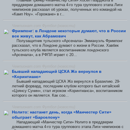
Главный тренер «Манчестер Сити» Хосеп Гвардиола в
преддверии домашнего матча 4-го тура группового этапа Лиги
чемпионов рассказал об уроках, полученных его командой на
«Камп Ноу». «Горожане» в г...
Чемпионат.com Футбол (новости)
Фримпонг: в Лондоне некоторые думают, что в России
все живут, как Абрамович
Полузащитник тульского «Арсенала» Эммануэль Фримпонг
рассказал, что в Лондоне думают о жизни в России. Хавбек
тульского клуба является воспитанником лондонского
«Арсенала», а в РФПЛ играет с 20...
Чемпионат.com Футбол (новости)
Бывший нападающий ЦСКА Жо вернулся в
«Коринтианс»
Бывший нападающий ЦСКА Жо вернулся в Бразилию. 29-
летний форвард, последним клубом которого был китайский
«Цзянсу Сунин», стал игроком «Коринтианса», воспитанником
которого он является. Как соо...
Чемпионат.com Футбол (новости)
Нолито: настанет день, когда «Манчестер Сити»
обыграет «Барселону»
Нападающий «Манчестер Сити» Нолито в преддверии
домашнего матча 4-го тура группового этапа Лиги чемпионов с