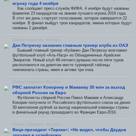
игроку года 4 ноября
Как сообщает пресс-служба ФИФА, 4 ноября будут названы
фамилии 23 кандидатов на звание лучшего игрока 2016 года.
В этот же день стартует голосование, которое завершится 22
ноября. В финал выйдут трое кандидатов, имена которых будут
названы 2 декабря.
Яндекс.Новости: Футбол
Дан Петреску назначен главным тренер клуба из ОАЭ
Бывший главный тренер «Кубани» Дан Петреску возглавил
футбольный клуб «Аль-Наср» из Объединенных Арабских
Эмиратов. Новый клуб 48-летнего румына после пяти туров
расположился на девятом месте турнирной таблицы
чемпионата страны, имея в активе три очка.
Яндекс.Новости: Футбол
РФС заплатит Кокорину и Мамаеву 30 млн за выход
сборной России на Евро
Футболисты сборной России Павел Мамаев и Александр
Кокорин получили от Российского футбольного союза на двоих
30 миллионов рублей за выход национальной команды страны
в финальный раунд прошедшего во Франции Евро-2016.
Яндекс.Новости: Футбол
Вице-президент «Терека»: «Не видел, чтобы Даудов
заходил в судейскую»