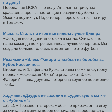
по делу!
Победа над ЦСКА – по делу! Аншлаг на трибунах
красавицы-арены, настоящий праздник футбола…
Эмоции поутихнут. Надо теперь переключаться на игру
в Томске».
Мысык: Сталь по игре выглядела лучше Днепра
«Сегодня все отдали много сил в матче. Считаю, что
наша команда по игре выглядела лучше соперника. Мы
создали больше голевых моментов, но это футбол...
Рязанский «Элекс-Фаворит» выбыл из борьбы за
Кубок России по...
Второй матч 1/8 финала Кубка страны по мини-футболу
провели московская "Дина" и рязанский "Элекс-
Фаворит". Наша дружина потерпела крупное поражение
- 0:8...
Хаджиев: «Даудов не заходил в судейскую в матче
с „Рубином"»
...(3:1). «Президент «Терека» обычно приезжает на игру
за считаные минуты перед её началом, здоровается с