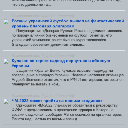
что это далеко не та...
Чемпионат.com Футбол (новости)
Ротань: украинский футбол вышел на фантастический
уровень благодаря олигархам
Полузащитник «Днепра» Руслан Ротань поделился мнением
по поводу влияния бизнесменов на футбол, отметив, что
украинский чемпионат ранее был конкурентоспособен
благодаря серьёзным денежным вливан...
Чемпионат.com Футбол (новости)
Кулаков не теряет надежд вернуться в сборную
Украины
Защитник «Урала» Денис Кулаков выразил надежду на
возвращение в сборную Украины. Недавно наставник украинцев
Андрей Шевченко отметил, что в РФПЛ нет игроков, которых он
планирует вызывать в ком...
Чемпионат.com Футбол (новости)
ЧМ-2022 может пройти на восьми стадионах
Оргкомитет ЧМ-2022 планирует обратиться к руководству
ФИФА с предложением о проведении турнира в Катаре на
восьми стадионах, сообщает AS со ссылкой на организаторов.
Работа над шестью из восьми арен д...