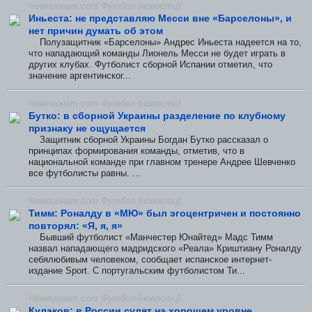
Чемпионат.com Футбол (новости)
Иньеста: не представляю Месси вне «Барселоны», и
нет причин думать об этом
Полузащитник «Барселоны» Андрес Иньеста надеется на то,
что нападающий команды Лионель Месси не будет играть в
других клубах. Футболист сборной Испании отметил, что
значение аргентинског...
Чемпионат.com Футбол (новости)
Бутко: в сборной Украины разделение по клубному
признаку не ощущается
Защитник сборной Украины Богдан Бутко рассказал о
принципах формирования команды, отметив, что в
национальной команде при главном тренере Андрее Шевченко
все футболисты равны. ...
Чемпионат.com Футбол (новости)
Тимм: Роналду в «МЮ» был эгоцентричен и постоянно
повторял: «Я, я, я»
Бывший футболист «Манчестер Юнайтед» Мадс Тимм
назвал нападающего мадридского «Реала» Криштиану Роналду
себялюбивым человеком, сообщает испанское интернет-
издание Sport. С португальским футболистом Ти...
Чемпионат.com Футбол (новости)
Кулаков: в России судят на хорошем уровне