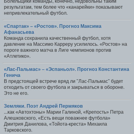
Болельщики команды, конечно, недовольны таким
результатам, тем более что «канарейки» показывают
непривлекательный футбол.
«Спартак» – «Ростов». Прогноз Максима
Афанасьева
Команда сохранила качественный футбол, хотя
давление на Массимо Карреру усилилось. «Ростов» на
пороге важного матча в Лиге чемпионов против
«Атлетико».
«Лас-Пальмас» – «Эспаньол». Прогноз Константина
Генича
В предстоящей встрече вряд ли "Лас-Пальмас" будет
отходить от своего футбола и закрываться в обороне.
Это не его.
Земляки. Поэт Андрей Пермяков
...как «Автохтоны» Марии Галиной, «Крепость» Петра
Алешковского, «Есть вещи поважнее футбола»
Дмитрия Данилова, «Тойота-креста» Михаила
Тарковского.