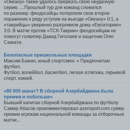
«Океану» также удалось прервать свою неудачную
серию. …Прошлый тур для команд сложился
по разному: феодосийцы потерпели свое второе
поражение к ряду уступив на выезде «Океану» 0:1, а
«таврийцы» уверенно разгромили дома «Евпаторию»
3:0. В матче против «ТСК-Таврии» феодосийцам не
помогут голкипер Давид Гиголаев и защитник Олег
Саккати.
Безопасные пришкольные площадки
Максим Бажин, юный спортсмен: « Предпочитаю
футбол.
Футбол, волейбол, баскетбол, легкая атлетика, гирьевой
спорт, хоккей.
«80 000 манат? В сборной Азербайджана была
премия и побольше»
Бывший капитан сборной Азербайджана по футболу
Самир Абасов прокомментировал azerisport.com сумму
премии игрокам национальной команды за отборочные
матчи...