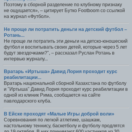
Поэтому в сборной разделение по клубному признаку
не ощущается», – цитирует Бутко Footboom со ссылкой
на журнал «Футбол».
Не проще ли потратить деньги на детский футбол –
Ротань...
Не проще ли потратить эти деньги на детско-юношеский
футбол и воспитывать своих детей, которые через 5 лет
будут звездочками?", – рассказал Руслан Ротань в
интервью журналу...
Вратарь «Иртыша» Давид Лория проходит курс
реабилитации...
Вратарь национальной сборной Казахстана по футболу
и "Иртыша" Давид Лория проходит курс реабилитации в
одной из клиник Рима, сообщается на сайте
павлодарского клуба.
В Ейске проходят «Малые Игры доброй воли»
Соревнования по легкой атлетике, шашкам,
настольному теннису, баскетболу и футболу продлятся
до 19 октября. В них принимают 600 уастников из 30