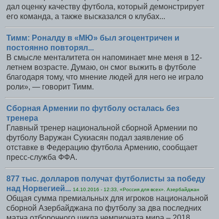
дал оценку качеству футбола, который демонстрирует
его команда, а также высказался о клубах...
Тимм: Роналду в «МЮ» был эгоцентричен и
постоянно повторял...
В смысле менталитета он напоминает мне меня в 12-
летнем возрасте. Думаю, он смог выжить в футболе
благодаря тому, что мнение людей для него не играло
роли», — говорит Тимм.
Сборная Армении по футболу осталась без
тренера
Главный тренер национальной сборной Армении по
футболу Варужан Сукиасян подал заявление об
отставке в Федерацию футбола Армению, сообщает
пресс-служба ФФА.
877 тыс. долларов получат футболисты за победу
над Норвегией...
14.10.2016 - 12:33, «Россия для всех». Азербайджан
Общая сумма премиальных для игроков национальной
сборной Азербайджана по футболу за два последних
матча отборочного цикла чемпионата мира – 2018