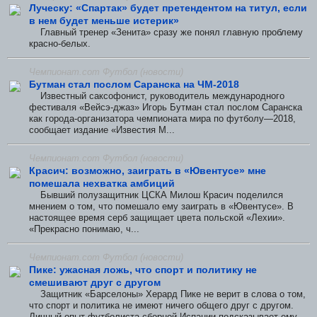
Луческу: «Спартак» будет претендентом на титул, если
в нем будет меньше истерик»
Главный тренер «Зенита» сразу же понял главную проблему
красно-белых.
Чемпионат.com Футбол (новости)
Бутман стал послом Саранска на ЧМ-2018
Известный саксофонист, руководитель международного
фестиваля «Вейсэ-джаз» Игорь Бутман стал послом Саранска
как города-организатора чемпионата мира по футболу—2018,
сообщает издание «Известия М...
Чемпионат.com Футбол (новости)
Красич: возможно, заиграть в «Ювентусе» мне
помешала нехватка амбиций
Бывший полузащитник ЦСКА Милош Красич поделился
мнением о том, что помешало ему заиграть в «Ювентусе». В
настоящее время серб защищает цвета польской «Лехии».
«Прекрасно понимаю, ч...
Чемпионат.com Футбол (новости)
Пике: ужасная ложь, что спорт и политику не
смешивают друг с другом
Защитник «Барселоны» Херард Пике не верит в слова о том,
что спорт и политика не имеют ничего общего друг с другом.
Личный опыт футболиста сборной Испании подсказывает ему,