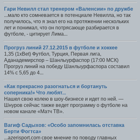
Гари Невилл стал тренером «Валенсии» по дружбе
...мало кто сомневается в потенциале Невилла, но так
получилось, что я знал его на протяжении нескольких
лет и понимал, что он потрясающе разбирается в
футболе, - цитирует Лима...
Прогруз линий 27.12.2015 в футболе и хоккее
1,35 (1xBet) Футбол, Турция, Первая лига,
Аданадемирспор – Шанлыурфаспор (17:00 МСК)
Прогруз линий на победу Шанлыурфаспора составил
14% с 5,65 до 4...
«Как прекрасно разогнаться и бортануть
соперника!» Что любят...
Нашел свою колею в шоу-бизнесе и идет по ней. —
Шнуров сейчас также ведет программу о футболе на
новом канале «Матч ТВ».
Вагиф Садыхов: «Особо запомнилась отставка
Берти Фогтса»
...azerisport.com свое мнение по поводу главных