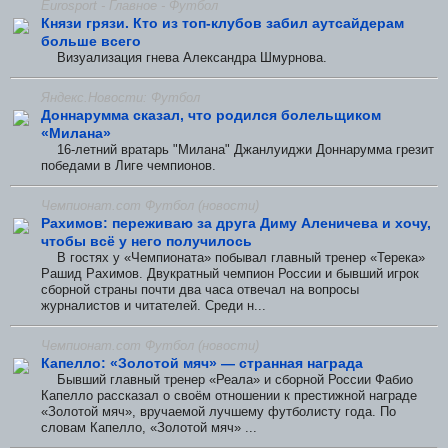
Eurosport - Главное - Футбол
Князи грязи. Кто из топ-клубов забил аутсайдерам
больше всего
Визуализация гнева Александра Шмурнова.
Яндекс.Новости: Футбол
Доннарумма сказал, что родился болельщиком
«Милана»
16-летний вратарь "Милана" Джанлуиджи Доннарумма грезит
победами в Лиге чемпионов.
Чемпионат.com Футбол (новости)
Рахимов: переживаю за друга Диму Аленичева и хочу,
чтобы всё у него получилось
В гостях у «Чемпионата» побывал главный тренер «Терека»
Рашид Рахимов. Двукратный чемпион России и бывший игрок
сборной страны почти два часа отвечал на вопросы
журналистов и читателей. Среди н...
Чемпионат.com Футбол (новости)
Капелло: «Золотой мяч» — странная награда
Бывший главный тренер «Реала» и сборной России Фабио
Капелло рассказал о своём отношении к престижной награде
«Золотой мяч», вручаемой лучшему футболисту года. По
словам Капелло, «Золотой мяч» ...