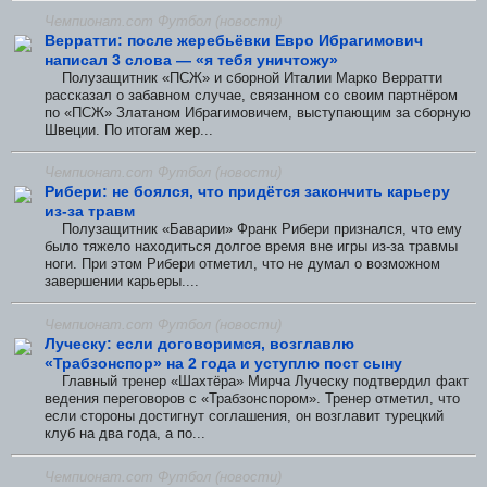
Чемпионат.com Футбол (новости)
Верратти: после жеребьёвки Евро Ибрагимович
написал 3 слова — «я тебя уничтожу»
Полузащитник «ПСЖ» и сборной Италии Марко Верратти
рассказал о забавном случае, связанном со своим партнёром
по «ПСЖ» Златаном Ибрагимовичем, выступающим за сборную
Швеции. По итогам жер...
Чемпионат.com Футбол (новости)
Рибери: не боялся, что придётся закончить карьеру
из-за травм
Полузащитник «Баварии» Франк Рибери признался, что ему
было тяжело находиться долгое время вне игры из-за травмы
ноги. При этом Рибери отметил, что не думал о возможном
завершении карьеры....
Чемпионат.com Футбол (новости)
Луческу: если договоримся, возглавлю
«Трабзонспор» на 2 года и уступлю пост сыну
Главный тренер «Шахтёра» Мирча Луческу подтвердил факт
ведения переговоров с «Трабзонспором». Тренер отметил, что
если стороны достигнут соглашения, он возглавит турецкий
клуб на два года, а по...
Чемпионат.com Футбол (новости)