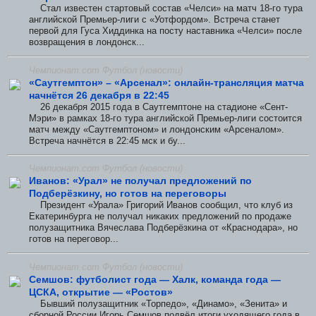
Стал известен стартовый состав «Челси» на матч 18-го тура
английской Премьер-лиги с «Уотфордом». Встреча станет
первой для Гуса Хиддинка на посту наставника «Челси» после
возвращения в лондонск...
Чемпионат.com Футбол (новости)
«Саутгемптон» – «Арсенал»: онлайн-трансляция матча
начнётся 26 декабря в 22:45
26 декабря 2015 года в Саутгемптоне на стадионе «Сент-
Мэри» в рамках 18-го тура английской Премьер-лиги состоится
матч между «Саутгемптоном» и лондонским «Арсеналом».
Встреча начнётся в 22:45 мск и бу...
Чемпионат.com Футбол (новости)
Иванов: «Урал» не получал предложений по
Подберёзкину, но готов на переговоры
Президент «Урала» Григорий Иванов сообщил, что клуб из
Екатеринбурга не получал никаких предложений по продаже
полузащитника Вячеслава Подберёзкина от «Краснодара», но
готов на переговор...
Чемпионат.com Футбол (новости)
Семшов: футболист года — Халк, команда года —
ЦСКА, открытие — «Ростов»
Бывший полузащитник «Торпедо», «Динамо», «Зенита» и
сборной России Игорь Семшов подвёл итоги уходящего года в