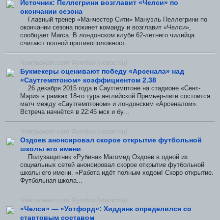
Источник: Пеллегрини возглавит «Челси» по
окончании сезона
Главный тренер «Манчестер Сити» Мануэль Пеллегрини по
окончании сезона покинет команду и возглавит «Челси»,
сообщает Marca. В лондонском клубе 62-летнего чилийца
считают полной противоположност...
Чемпионат.com Футбол (новости)
Букмекеры оценивают победу «Арсенала» над
«Саутгемптоном» коэффициентом 2.38
26 декабря 2015 года в Саутгемптоне на стадионе «Сент-
Мэри» в рамках 18-го тура английской Премьер-лиги состоится
матч между «Саутгемптоном» и лондонским «Арсеналом».
Встреча начнётся в 22:45 мск и бу...
Чемпионат.com Футбол (новости)
Оздоев анонсировал скорое открытие футбольной
школы его имени
Полузащитник «Рубина» Магомед Оздоев в одной из
социальных сетей анонсировал скорое открытие футбольной
школы его имени. «Работа идёт полным ходом! Скоро открытие.
Футбольная школа...
Чемпионат.com Футбол (новости)
«Челси» — «Уотфорд»: Хиддинк определился со
стартовым составом