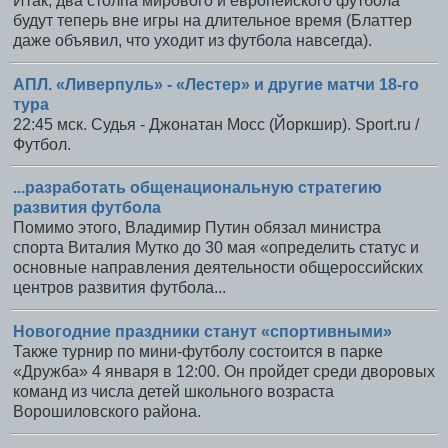
Итак, два столпа мирового и европейского футбола
будут теперь вне игры на длительное время (Блаттер
даже объявил, что уходит из футбола навсегда).
АПЛ. «Ливерпуль» - «Лестер» и другие матчи 18-го
тура
22:45 мск. Судья - Джонатан Мосс (Йоркшир). Sport.ru /
Футбол.
...разработать общенациональную стратегию
развития футбола
Помимо этого, Владимир Путин обязал министра
спорта Виталия Мутко до 30 мая «определить статус и
основные направления деятельности общероссийских
центров развития футбола...
Новогодние праздники станут «спортивными»
Также турнир по мини-футболу состоится в парке
«Дружба» 4 января в 12:00. Он пройдет среди дворовых
команд из числа детей школьного возраста
Ворошиловского района.