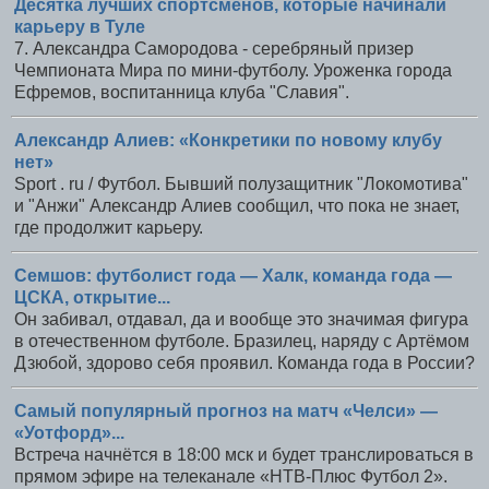
Десятка лучших спортсменов, которые начинали
карьеру в Туле
7. Александра Самородова - серебряный призер
Чемпионата Мира по мини-футболу. Уроженка города
Ефремов, воспитанница клуба "Славия".
Александр Алиев: «Конкретики по новому клубу
нет»
Sport . ru / Футбол. Бывший полузащитник "Локомотива"
и "Анжи" Александр Алиев сообщил, что пока не знает,
где продолжит карьеру.
Семшов: футболист года — Халк, команда года —
ЦСКА, открытие...
Он забивал, отдавал, да и вообще это значимая фигура
в отечественном футболе. Бразилец, наряду с Артёмом
Дзюбой, здорово себя проявил. Команда года в России?
Самый популярный прогноз на матч «Челси» —
«Уотфорд»...
Встреча начнётся в 18:00 мск и будет транслироваться в
прямом эфире на телеканале «НТВ-Плюс Футбол 2».