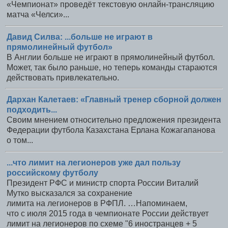
«Чемпионат» проведёт текстовую онлайн-трансляцию
матча «Челси»...
Давид Силва: ...больше не играют в
прямолинейный футбол»
В Англии больше не играют в прямолинейный футбол.
Может, так было раньше, но теперь команды стараются
действовать привлекательно.
Дархан Калетаев: «Главный тренер сборной должен
подходить...
Своим мнением относительно предложения президента
Федерации футбола Казахстана Ерлана Кожагапанова
о том...
...что лимит на легионеров уже дал пользу
российскому футболу
Президент РФС и министр спорта России Виталий
Мутко высказался за сохранение
лимита на легионеров в РФПЛ. …Напоминаем,
что с июля 2015 года в чемпионате России действует
лимит на легионеров по схеме "6 иностранцев + 5