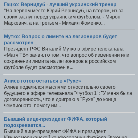
Гецко: Вернидуб - лучший украинский тренер
"На первом месте Юрий Вернидуб, на втором, из-за
своих заслуг перед украинским футболом, - Мирон
Маркевич, а на третьем - Михаил Фоменко...
Мутко: Вопрос о лимите на легионеров будет
рассмотрен...
Президент РФС Виталий Мутко в эфире телеканала
«Матч ТВ» заявил о том, что вопрос об изменении или
сохранении лимита на легионеров в российском
футболе будет рассмотрен в...
Алиев готов остаться в «Рухе»
Алиев поделился мыслями относительно своего
будущего в эфире телеканала "Футбол 1": "У меня была
договоренность, что я доиграю в "Рухе" до конца
чемпионата, помогу им...
Бывший вице-президент ФИФА, который
подозревается...
Бывший вице-президент ФИФА и президент
Южноамериканской конфедерации футбола Эухенио