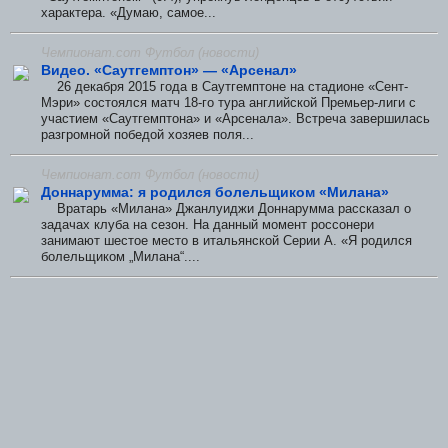
характера. «Думаю, самое...
Чемпионат.com Футбол (новости)
Видео. «Саутгемптон» — «Арсенал»
26 декабря 2015 года в Саутгемптоне на стадионе «Сент-
Мэри» состоялся матч 18-го тура английской Премьер-лиги с
участием «Саутгемптона» и «Арсенала». Встреча завершилась
разгромной победой хозяев поля...
Чемпионат.com Футбол (новости)
Доннарумма: я родился болельщиком «Милана»
Вратарь «Милана» Джанлуиджи Доннарумма рассказал о
задачах клуба на сезон. На данный момент россонери
занимают шестое место в итальянской Серии А. «Я родился
болельщиком „Милана“....