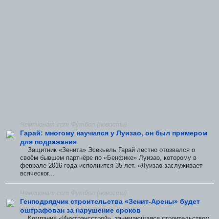
Чемпионат.com Футбол (новости)
Гарай: многому научился у Луизао, он был примером
для подражания
Защитник «Зенита» Эсекьель Гарай лестно отозвался о
своём бывшем партнёре по «Бенфике» Луизао, которому в
феврале 2016 года исполнится 35 лет. «Луизао заслуживает
всяческог...
Чемпионат.com Футбол (новости)
Генподрядчик строительства «Зенит-Арены» будет
оштрафован за нарушение сроков
Компания «Инжтрансстрой», занимающаяся строительством