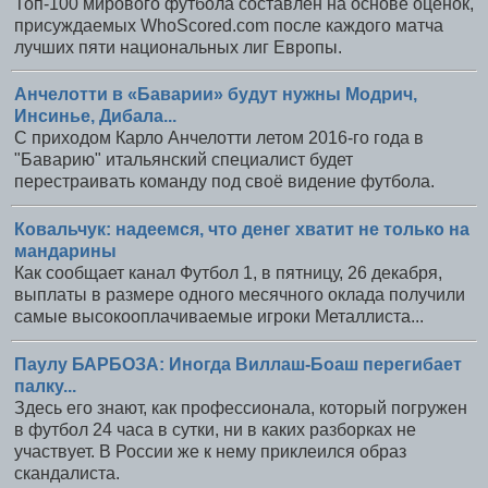
Топ-100 мирового футбола составлен на основе оценок,
присуждаемых WhoScored.com после каждого матча
лучших пяти национальных лиг Европы.
Анчелотти в «Баварии» будут нужны Модрич,
Инсинье, Дибала...
С приходом Карло Анчелотти летом 2016-го года в
"Баварию" итальянский специалист будет
перестраивать команду под своё видение футбола.
Ковальчук: надеемся, что денег хватит не только на
мандарины
Как сообщает канал Футбол 1, в пятницу, 26 декабря,
выплаты в размере одного месячного оклада получили
самые высокооплачиваемые игроки Металлиста...
Паулу БАРБОЗА: Иногда Виллаш-Боаш перегибает
палку...
Здесь его знают, как профессионала, который погружен
в футбол 24 часа в сутки, ни в каких разборках не
участвует. В России же к нему приклеился образ
скандалиста.