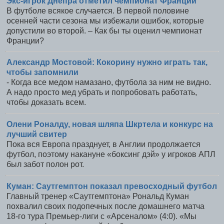
Экс-игрок Днепра отметил чемпионат Франции
В футболе всякое случается. В первой половине
осенней части сезона мы избежали ошибок, которые
допустили во второй. – Как бы ты оценил чемпионат
Франции?
Александр Мостовой: Кокорину нужно играть так,
чтобы запомнили
- Когда все медом намазано, футбола за ним не видно.
А надо просто мед убрать и попробовать работать,
чтобы доказать всем.
Олени Роналду, новая шляпа Шкртела и конкурс на
лучший свитер
Пока вся Европа празднует, в Англии продолжается
футбол, поэтому накануне «боксинг дэй» у игроков АПЛ
был забот полон рот.
Куман: Саутгемптон показал превосходный футбол
Главный тренер «Саутгемптона» Рональд Куман
похвалил своих подопечных после домашнего матча
18-го тура Премьер-лиги с «Арсеналом» (4:0). «Мы