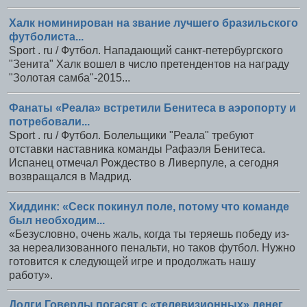
Халк номинирован на звание лучшего бразильского
футболиста...
Sport . ru / Футбол. Нападающий санкт-петербургского
"Зенита" Халк вошел в число претендентов на награду
"Золотая самба"-2015...
Фанаты «Реала» встретили Бенитеса в аэропорту и
потребовали...
Sport . ru / Футбол. Болельщики "Реала" требуют
отставки наставника команды Рафаэля Бенитеса.
Испанец отмечал Рождество в Ливерпуле, а сегодня
возвращался в Мадрид.
Хиддинк: «Сеск покинул поле, потому что команде
был необходим...
«Безусловно, очень жаль, когда ты теряешь победу из-
за нереализованного пенальти, но таков футбол. Нужно
готовится к следующей игре и продолжать нашу
работу».
Долги Говерлы погасят с «телевизионных» денег