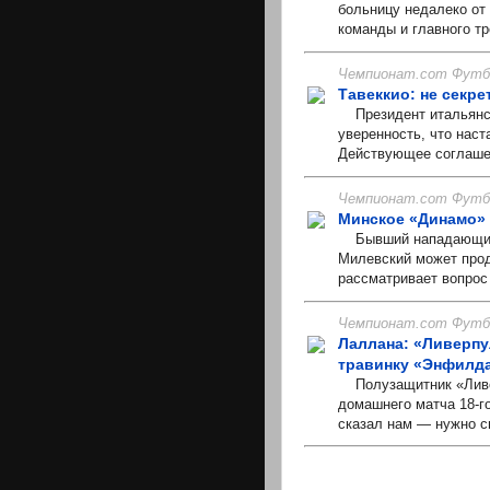
больницу недалеко от
команды и главного т
Чемпионат.com Футбо
Тавеккио: не секре
Президент итальянск
уверенность, что наст
Действующее соглашен
Чемпионат.com Футбо
Минское «Динамо» 
Бывший нападающий с
Милевский может прод
рассматривает вопрос 
Чемпионат.com Футбо
Лаллана: «Ливерпу
травинку «Энфилд
Полузащитник «Ливер
домашнего матча 18-го
сказал нам — нужно см