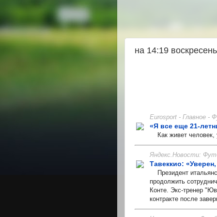
на 14:19 воскресен
Eurosport - Главное -
«Я все еще 21-лет
Как живет человек, 
Яндекс.Новости: Фут
Тавеккио: «Уверен,
Президент итальянск
продолжить сотруднич
Конте. Экс-тренер "Ю
контракте после заве