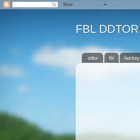
FBL DDTOR
ddtor
fbl
hockey