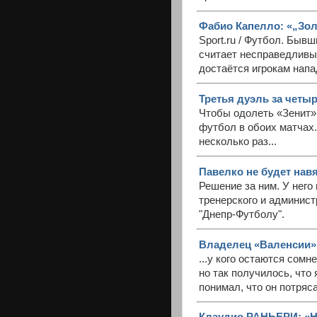
Фабио Капелло: «„Зол
Sport.ru / Футбол. Быв
считает несправедливым
достаётся игрокам напа
Третья дуэль за четыр
Чтобы одолеть «Зенит»
футбол в обоих матчах
несколько раз...
Павелко не будет нав
Решение за ним. У нег
тренерского и админист
"Днепр-Футболу".
Владелец «Валенсии»:
...у кого остаются сом
но так получилось, что 
понимал, что он потря