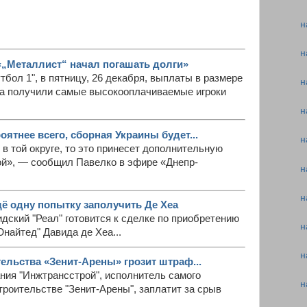
н
н
„Металлист“ начал погашать долги»
тбол 1", в пятницу, 26 декабря, выплаты в размере
н
да получили самые высокооплачиваемые игроки
н
ятнее всего, сборная Украины будет...
н
 в той округе, то это принесет дополнительную
й», — сообщил Павелко в эфире «Днепр-
н
н
ё одну попытку заполучить Де Хеа
ридский "Реал" готовится к сделке по приобретению
н
найтед" Давида де Хеа...
н
ельства «Зенит-Арены» грозит штраф...
пания "Инжтрансстрой", исполнитель самого
н
строительстве "Зенит-Арены", заплатит за срыв