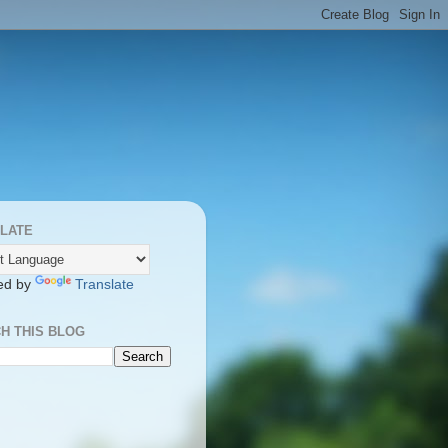
LATE
ed by
Translate
H THIS BLOG