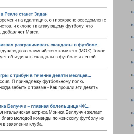
н
в Реале станет Зидан
времени на адаптацию, он прекрасно осведомлен с
н
стов, и склонен к атакующему футболу, что
, добавляет Marca.
н
извал разграничивать скандалы в футболе...
н
ждународного олимпийского комитета (МОК) Томас
дует объединять скандалы в футболе и легкой
н
н
гры с трибун в течение девяти месяцев...
ессия. Я принадлежу футбольному полю.
ногда забыть о травме - Как прошли эти девять
н
н
ка Белуччи – главная болельщица ФК...
ая итальянская актриса Моника Беллуччи желает
н
о благо молодой команды по женскому футболу из
я в заявлении клуба.
н