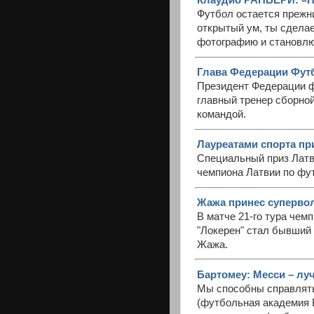
Клаудио РАНЬЕРИ: «Н
Футбол остается прежни
открытый ум, ты сделае
фотографию и становл
Глава Федерации Футб
Президент Федерации ф
главный тренер сборно
командой.
Лауреатами спорта пр
Специальный приз Латв
чемпиона Латвии по фу
Жажа принес суперво
В матче 21-го тура чем
"Локерен" стал бывший
Жажа.
Бартомеу: Месси – лу
Мы способны справлятьс
(футбольная академия Б