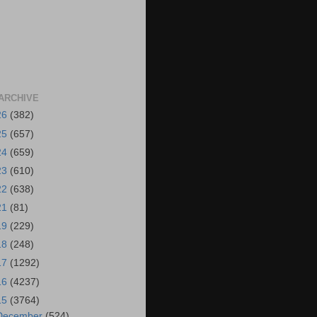
ARCHIVE
26
(382)
25
(657)
24
(659)
23
(610)
22
(638)
21
(81)
19
(229)
18
(248)
17
(1292)
16
(4237)
15
(3764)
December
(524)