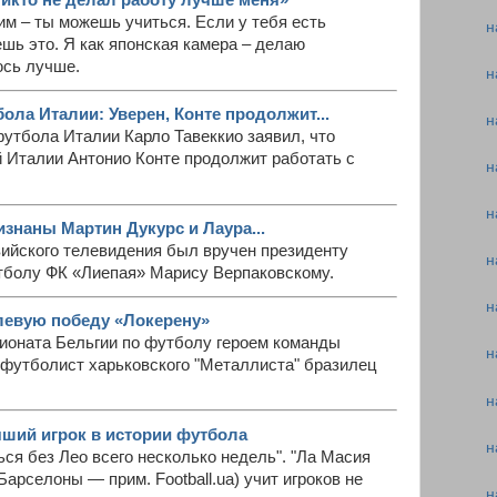
икто не делал работу лучше меня»
м – ты можешь учиться. Если у тебя есть
н
шь это. Я как японская камера – делаю
юсь лучше.
н
ола Италии: Уверен, Конте продолжит...
н
утбола Италии Карло Тавеккио заявил, что
й Италии Антонио Конте продолжит работать с
н
н
изнаны Мартин Дукурс и Лаура...
ийского телевидения был вручен президенту
н
тболу ФК «Лиепая» Марису Верпаковскому.
н
левую победу «Локерену»
пионата Бельгии по футболу героем команды
н
 футболист харьковского "Металлиста" бразилец
н
чший игрок в истории футбола
н
я без Лео всего несколько недель". "Ла Масия
арселоны — прим. Football.ua) учит игроков не
н