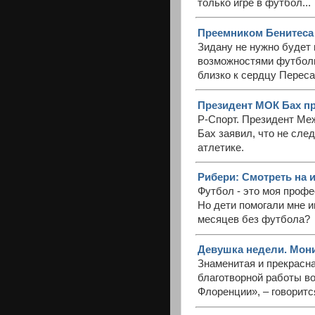
только игре в футбол...
Преемником Бенитеса 
Зидану не нужно будет 
возможностями футболи
близко к сердцу Переса
Президент МОК Бах пр
Р-Спорт. Президент Ме
Бах заявил, что не сле
атлетике.
Рибери: Смотреть на и
Футбол - это моя проф
Но дети помогали мне и
месяцев без футбола?
Девушка недели. Мони
Знаменитая и прекрасн
благотворной работы в
Флоренции», – говоритс