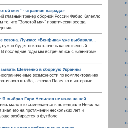
н
отой мяч“ - странная награда»
н
ший главный тренер сборной России Фабио Капелло
 то, что "Золотой мяч" практически всегда
н
дения.
н
е сезона. Луизао: «Бенфика» уже выбивала...
, нужно будет показать очень качественный
н
. В последние годы мы встречались с «Зенитом»
н
язывать Шевченко в сборную Украины
н
о неограниченные возможности по комплектованию
ративного штаба, - сказал Павелко в интервью
н
 Я выбрал Гари Невилла не из-за нашей...
н
нения: мало кто сомневается в потенциале Невилла,
я знал его на протяжении нескольких лет и
н
сающе разбирается в футболе.
н