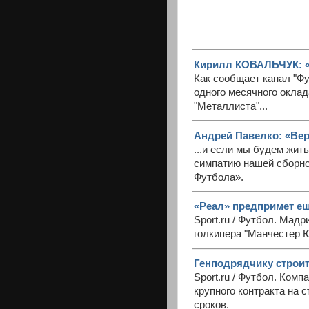
Кирилл КОВАЛЬЧУК: «
Как сообщает канал "Фу
одного месячного окла
"Металлиста"...
Андрей Павелко: «Веро
...и если мы будем жить
симпатию нашей сборно
Футбола».
«Реал» предпримет ещ
Sport.ru / Футбол. Мад
голкипера "Манчестер Ю
Генподрядчику строит
Sport.ru / Футбол. Ком
крупного контракта на 
сроков.