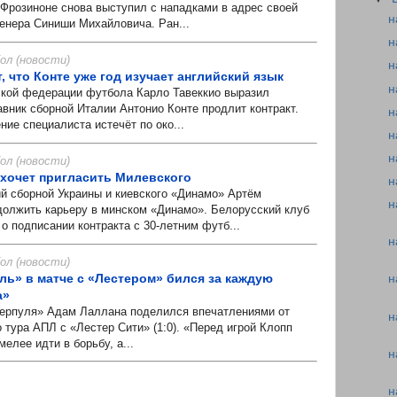
 Фрозиноне снова выступил с нападками в адрес своей
н
ренера Синиши Михайловича. Ран...
н
л (новости)
н
т, что Конте уже год изучает английский язык
н
ой федерации футбола Карло Тавеккио выразил
авник сборной Италии Антонио Конте продлит контракт.
н
ие специалиста истечёт по око...
н
н
л (новости)
хочет пригласить Милевского
н
борной Украины и киевского «Динамо» Артём
н
олжить карьеру в минском «Динамо». Белорусский клуб
о подписании контракта с 30-летним футб...
н
л (новости)
ль» в матче с «Лестером» бился за каждую
н
а»
пуля» Адам Лаллана поделился впечатлениями от
н
 тура АПЛ с «Лестер Сити» (1:0). «Перед игрой Клопп
елее идти в борьбу, а...
н
н