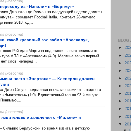
л (новости)
 переходу из «Наполи» в «Борнмут»
и» Джонатан де Гузман на следующей неделе должен
мута», сообщает Football Italia. Контракт 28-летнего
о июня 2018 год...
л (новости)
ял, какой красивый гол забил «Арсеналу»,
BLOG 
ди!
►
20
она» Рейндли Мартина поделился впечатлениями от
►
20
о тура АПЛ с «Арсеналом» (4:0). Мартина забил первый
нет слов, неперед...
►
20
►
20
л (новости)
►
20
 имени всего «Эвертона» — Клеверли должен
глии
►
20
 Джон Стоунс поделился впечатлениями от выездного
►
20
с «Ньюкаслом» (1:0). Единственный гол на 93-й минуте
«Понимаю,...
►
20
►
20
л (новости)
►
20
 язвительные заявления о «Милане» и
▼
20
Сильвио Берлускони во время визита в детскую
▼