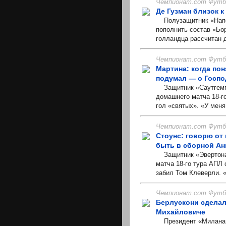
Чемпионат.com Футбо
Де Гузман близок к
Полузащитник «Напол
пополнить состав «Борн
голландца рассчитан д
Чемпионат.com Футбо
Мартина: когда пон
подумал — о Госпо
Защитник «Саутгемпт
домашнего матча 18-г
гол «святых». «У меня 
Чемпионат.com Футбо
Стоунс: говорю от
быть в сборной Ан
Защитник «Эвертона»
матча 18-го тура АПЛ 
забил Том Клеверли. 
Чемпионат.com Футбо
Берлускони сделал
Михайловиче
Президент «Милана» 