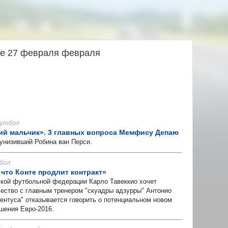
ье 27 февраля февраля
 Футбол
ний мальчик». 3 главных вопроса Мемфису Депаю
унизивший Робина ван Перси.
бол
 что Конте продлит контракт»
ой футбольной федерации Карло Тавеккио хочет
ество с главным тренером "скуадры адзурры" Антонио
вентуса" отказывается говорить о потенциальном новом
ршения Евро-2016.