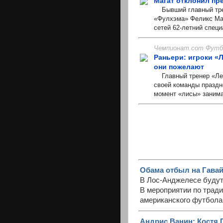
Магат отклонил пр
Бывший главный трен
«Фулхэма» Феликс Маг
сетей 62-летний специ
Чемпионат.com Футбо
Раньери: игроки «Л
они пожелают
Главный тренер «Лес
своей команды праздн
момент «лисы» занимаю
Обама отбыл на Гавай
В Лос-Анджелесе будут
В мероприятии по трад
американского футбола.
Андрис Ванин: Костя 