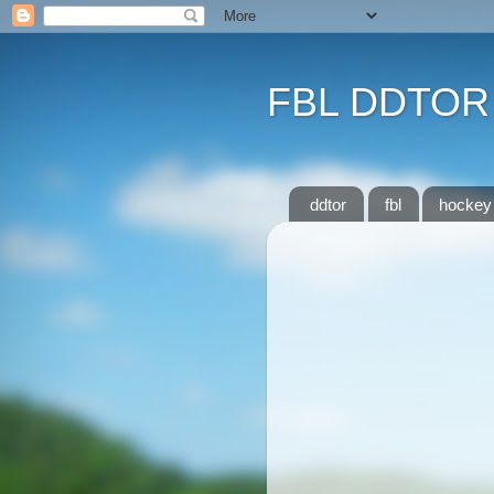
FBL DDTOR
ddtor
fbl
hockey