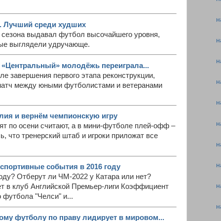
н
. Лучший среди худших
о сезона выдавал футбол высочайшего уровня,
н
ные выглядели удручающе.
н
 «Центральный» молодёжь переиграла...
сле завершения первого этапа реконструкции,
н
матч между юными футболистами и ветеранами
н
лия и вернём чемпионскую игру
н
лят по осени считают, а в мини-футболе плей-офф –
ь, что тренерский штаб и игроки приложат все
н
н
спортивные события в 2016 году
году? Отберут ли ЧМ-2022 у Катара или нет?
н
т в клуб Английской Премьер-лиги Коэффициент
 футбола "Челси" и...
н
му футболу по праву лидирует в мировом...