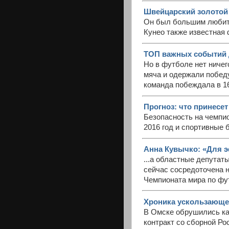
Швейцарский золотой 
Он был большим любите
Кунео также известная 
ТОП важных событий д
Но в футболе нет ничег
мяча и одержали побед
команда побеждала в 16
Прогноз: что принесет
Безопасность на чемпи
2016 год и спортивные 
Анна Кувычко: «Для э
...а областные депутат
сейчас сосредоточена н
Чемпионата мира по фу
Хроника ускользающе
В Омске обрушились ка
контракт со сборной Ро