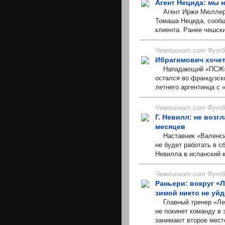
Агент Нецида: мы 
Агент Иржи Мюллер,
Томаша Нецида, сообщ
клиента. Ранее чешски
Чемпионат.com Футбо
Ибрагимович хочет
Нападающий «ПСЖ» Зл
остался во французско
летнего аргентинца с 
Чемпионат.com Футбо
Г. Невилл: не воз
месяцев
Наставник «Валенсии
не будет работать в 
Невилла в испанский 
Чемпионат.com Футбо
Раньери: вокруг «
зимой никто не уйд
Главный тренер «Лест
не покинет команду в
занимают второе место