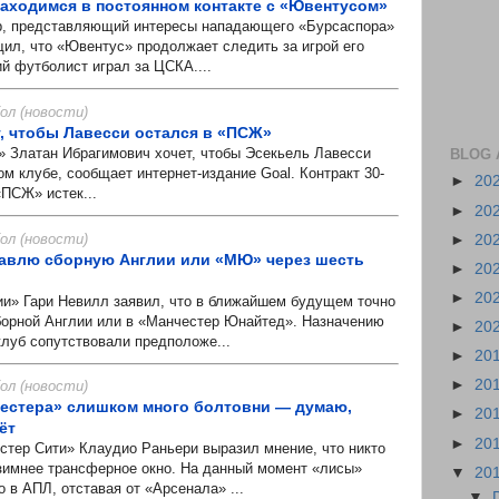
находимся в постоянном контакте с «Ювентусом»
 представляющий интересы нападающего «Бурсаспора»
ил, что «Ювентус» продолжает следить за игрой его
й футболист играл за ЦСКА....
л (новости)
, чтобы Лавесси остался в «ПСЖ»
атан Ибрагимович хочет, чтобы Эсекьель Лавесси
BLOG 
м клубе, сообщает интернет-издание Goal. Контракт 30-
►
20
«ПСЖ» истек...
►
20
л (новости)
►
20
главлю сборную Англии или «МЮ» через шесть
►
20
►
20
» Гари Невилл заявил, что в ближайшем будущем точно
сборной Англии или в «Манчестер Юнайтед». Назначению
►
20
клуб сопутствовали предположе...
►
20
►
20
л (новости)
Лестера» слишком много болтовни — думаю,
►
20
ёт
►
20
ер Сити» Клаудио Раньери выразил мнение, что никто
 зимнее трансферное окно. На данный момент «лисы»
▼
20
 в АПЛ, отставая от «Арсенала» ...
▼