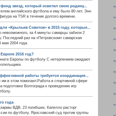
фонд звезд, который осветил свою родину...
н
лем английского футбола и ему было 80 лет. Энн
фигура на TSR в течение долгого времени.
н
ля «Крыльев Советов» в 2015 году, которые...
н
о невозможного, за 4 минуты самарцы забили 2
у. Последний раз на «Петровском» самарская
н
 мая 2004 года.
н
 Европе 2016 год?
онате Европы по футболу С нетерпением ожидают
н
болельщики.
н
ффективной работы требуется координация...
ы им в этом помогают.Работа в спортивной сфере
н
а подготовке Волгограда к проведению игр
тболу.
н
го года
н
зармы ВДВ. 23 погибших. Капелло расторг
ссии по футболу. Ярославский суд против группы
н