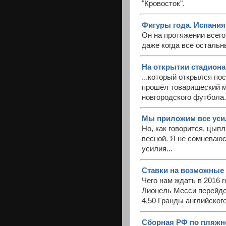
"Кровосток".
Фигуры года. Испания
Он на протяжении всег
даже когда все осталь
На открытии стадиона
...который открылся по
прошёл товарищеский 
новгородского футбола.
Мы приложим все уси
Но, как говорится, цып
весной. Я не сомневаюс
усилия...
Ставки на возможные 
Чего нам ждать в 2016 
Лионель Месси перейде
4,50 Гранды английского
Сборная РФ по пляжно