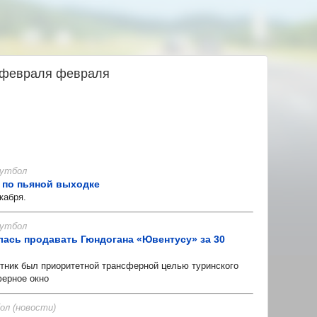
1 февраля февраля
 Футбол
 по пьяной выходке
кабря.
 Футбол
лась продавать Гюндогана «Ювентусу» за 30
ик был приоритетной трансферной целью туринского
ферное окно
л (новости)