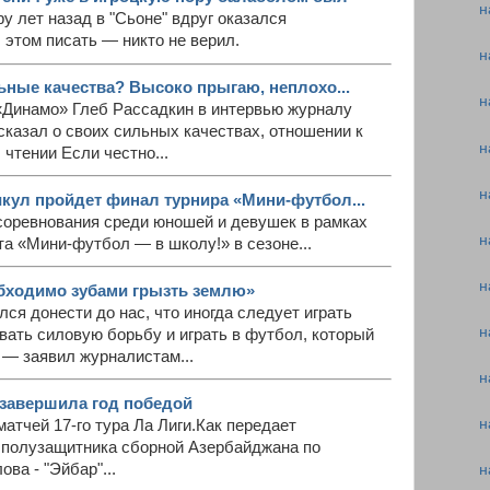
н
у лет назад в "Сьоне" вдруг оказался
б этом писать — никто не верил.
н
ьные качества? Высоко прыгаю, неплохо...
н
Динамо» Глеб Рассадкин в интервью журналу
казал о своих сильных качествах, отношении к
н
 чтении Если честно...
н
икул пройдет финал турнира «Мини-футбол...
оревнования среди юношей и девушек в рамках
н
а «Мини-футбол — в школу!» в сезоне...
н
бходимо зубами грызть землю»
тался донести до нас, что иногда следует играть
н
вать силовую борьбу и играть в футбол, который
 — заявил журналистам...
н
завершила год победой
н
атчей 17-го тура Ла Лиги.Как передает
а полузащитника сборной Азербайджана по
а - "Эйбар"...
н