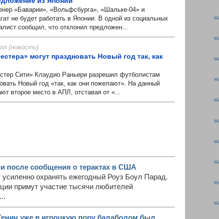
едложение из Японии
ер «Баварии», «Вольфсбурга», «Шальке-04» и
н
ат не будет работать в Японии. В одной из социальных
алист сообщил, что отклонил предложен...
н
л (новости)
естера» могут праздновать Новый год так, как
н
тер Сити» Клаудио Раньери разрешил футболистам
н
овать Новый год «так, как они пожелают». На данный
т второе место в АПЛ, отставая от «...
н
н
н
н
и после сообщения о терактах в США
 усиленно охранять ежегодный Роуз Боул Парад.
н
иции примут участие тысячи любителей
..
н
Генич уже в игроцкую пору балаболом был