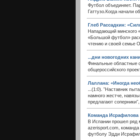
Футбол объединяет. Пар
Гаттузо.Когда начали о
Глеб Рассадкин: «Сил
Нападающий минского «
«Большой футбол» расс
чтению и своей семье О
...дни новогодних кан
Финальные областные с
общероссийского проект
Лаллана: «Иногда нео
...(1:0). "Наставник пы
намного жестче, навязы
предлагают соперники",
Команда Исрафилова 
В Испании прошел ряд м
azerisport.com, команд
футболу Эдди Исрафилов