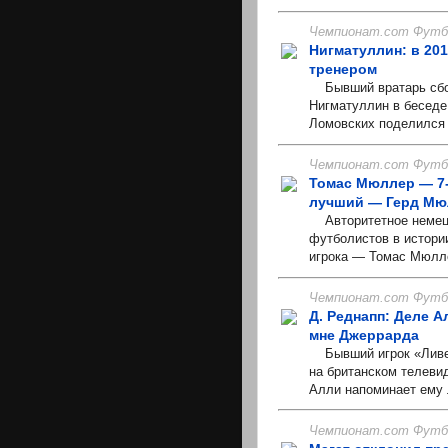
Чемпионат.com Футбо
Нигматуллин: в 20
тренером
Бывший вратарь сбор
Нигматуллин в бесед
Ломовских поделился 
Чемпионат.com Футбо
Томас Мюллер — 7-й
лучший — Герд Мю
Авторитетное немецко
футболистов в истори
игрока — Томас Мюлле
Чемпионат.com Футбо
Д. Реднапп: Деле А
мне Джеррарда
Бывший игрок «Ливер
на британском телеви
Алли напоминает ему 
Чемпионат.com Футбо