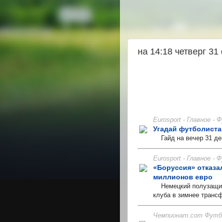
на 14:18 четверг 3
Eurosport - Главное -
Угадай футболиста
Гайд на вечер 31 де
Eurosport - Главное -
«Боруссия» отказа
миллионов евро
Немецкий полузащитн
клуба в зимнее транс
Чемпионат.com Футбо