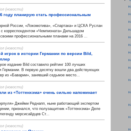
н
л (новости)
н
16 году планирую стать профессиональным
н
ной России, «Локомотива», «Спартака» и ЦСКА Руслан
н
е с корреспондентом «Чемпионата» Дильшадом
своими профессиональными планами на 2016 ...
н
н
л (новости)
н
 игрок в истории Германии по версии Bild,
ллер
н
е издание Bild составило рейтинг 100 лучших
н
и Германии. В первую десятку вошли два действующих
р из «Баварии», занявший седьмое место...
н
л (новости)
н
лли из «Тоттенхэма» очень сильно напоминает
пуля» Джейми Реднапп, ныне работающий экспертом
н
дении, признался, что полузащитник «Тоттенхэма» Деле
легенду мерсисайдцев Ст...
н
л (новости)
н