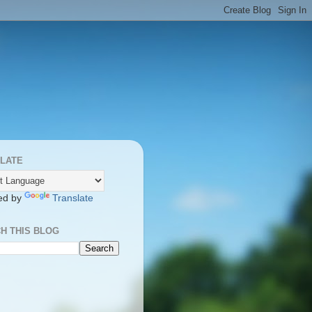
LATE
ed by
Translate
H THIS BLOG