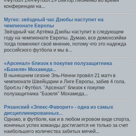
«Футбол 1»/«Футбол 2» Виктор Леоненко во время
конференции на...
Мутко: звёздный час Дзюбы наступит на
чемпионате Европы
Звёздный час Артёма Дзюбы наступит в следующем
году на чемпионате Европы. Думаю, все домохозяйки
тогда поменяют своё мнение, потому что это надежда
российского футбола и мы в...
«Арсенал» близок к покупке полузащитника
«Базеля» Мохамеда...
В нынешнем сезоне Эль-Ненни провёл 21 матч в
чемпионате Швейцарии и Лиге Европы, забив 4 гола.
Sport.ru / Футбол. "Арсенал" близок к покупке
полузащитника "Базеля" Мохамеда...
Рязанский «Элекс-Фаворит» - одна из самых
дисциплинированных...
Однако, в футболе, как и в любом игровом виде спорта,
конечных успех команды достигается не только за счет
наибольшего количества забитых мячей...