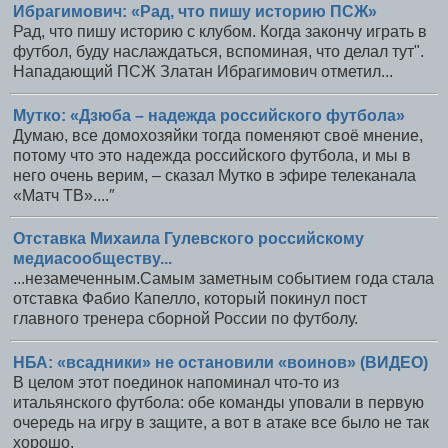
Ибрагимович: «Рад, что пишу историю ПСЖ»
Рад, что пишу историю с клубом. Когда закончу играть в
футбол, буду наслаждаться, вспоминая, что делал тут".
Нападающий ПСЖ Златан Ибрагимович отметил...
Мутко: «Дзюба – надежда российского футбола»
Думаю, все домохозяйки тогда поменяют своё мнение,
потому что это надежда российского футбола, и мы в
него очень верим, – сказал Мутко в эфире телеканала
«Матч ТВ»....″
Отставка Михаила Гулевского российскому
медиасообществу...
...незамеченным.Самым заметным событием года стала
отставка Фабио Капелло, который покинул пост
главного тренера сборной России по футболу.
НБА: «всадники» не остановили «воинов» (ВИДЕО)
В целом этот поединок напоминал что-то из
итальянского футбола: обе команды уповали в первую
очередь на игру в защите, а вот в атаке все было не так
хорошо.