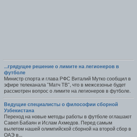
...грядущее решение о лимите на легионеров в
футболе
Министр спорта и глава РФС Виталий Мутко сообщил в
эфире телеканала "Матч ТВ", что в межсезонье будет
рассмотрен вопрос о лимите на легионеров в футболе.
Ведущие специалисты о философии сборной
Узбекистана
Переход на новые методы работы в футболе оглашают
Савел Бабаян и Ислам Ахмедов. Перед самым
вылетом нашей олимпийской сборной на второй сбор в
ОАЭ в...