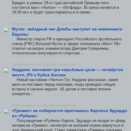
Бридж» в рамках 18-го тура английской Премьер-лиги
состоится матч «Челси» — «Уотфорд». Встреча начнётся в
18:00 мск и будет транслироваться в прямо...
Чемпионат.com Футбол (новости)
Мутко: звёздный час Дзюбы наступит на чемпионате
Европы
Министр спорта РФ и президент Российского футбольного
союза (РФС) Виталий Мутко в эфире телеканала «Матч ТВ»
ответил на вопрос комментатора Дмитрия Губерниева
относительно популярности спортсме...
Чемпионат.com Футбол (новости)
Хиддинк: поставил три серьёзные цели — четвёртое
место, ЛЧ и Кубок Англии
Новый наставник «Челси» Гус Хиддинк рассказал, какие
цели он поставил перед игроками, когда проводил общую
встречу в начале недели. «В целом я поставил вполне
конкретны...
Чемпионат.com Футбол (новости)
«Гремио» не собирается приглашать Карлоса Эдуардо
из «Рубина»
Полузащитник «Рубина» Карлос Эдуардо не входит в сферу
интересов «Гремио», несмотря на желание игрока вернуться в
этот бразильский клуб. Совет директоров «Гремио» отклонил