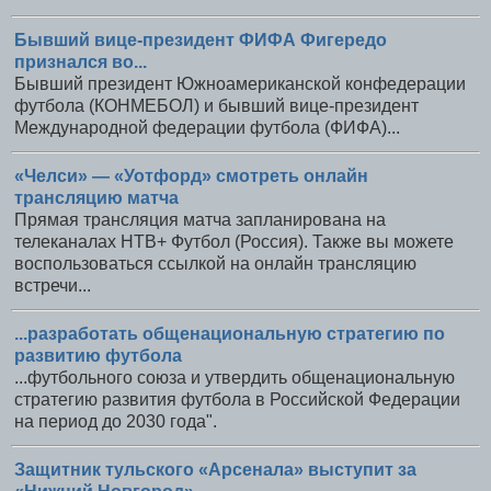
Бывший вице-президент ФИФА Фигередо
признался во...
Бывший президент Южноамериканской конфедерации
футбола (КОНМЕБОЛ) и бывший вице-президент
Международной федерации футбола (ФИФА)...
«Челси» — «Уотфорд» смотреть онлайн
трансляцию матча
Прямая трансляция матча запланирована на
телеканалах НТВ+ Футбол (Россия). Также вы можете
воспользоваться ссылкой на онлайн трансляцию
встречи...
...разработать общенациональную стратегию по
развитию футбола
...футбольного союза и утвердить общенациональную
стратегию развития футбола в Российской Федерации
на период до 2030 года".
Защитник тульского «Арсенала» выступит за