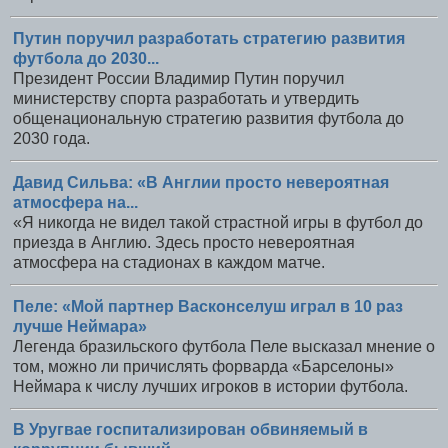
Путин поручил разработать стратегию развития
футбола до 2030...
Президент России Владимир Путин поручил
министерству спорта разработать и утвердить
общенациональную стратегию развития футбола до
2030 года.
Давид Сильва: «В Англии просто невероятная
атмосфера на...
«Я никогда не видел такой страстной игры в футбол до
приезда в Англию. Здесь просто невероятная
атмосфера на стадионах в каждом матче.
Пеле: «Мой партнер Васконселуш играл в 10 раз
лучше Неймара»
Легенда бразильского футбола Пеле высказал мнение о
том, можно ли причислять форварда «Барселоны»
Неймара к числу лучших игроков в истории футбола.
В Уругвае госпитализирован обвиняемый в