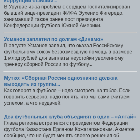
коррупции бывший...
В Уругвае из-за проблем с сердцем госпитализирован
бывший вице-президент ФИФА Эухенио Фигередо,
занимавший также ранее пост президента
Конфедерации футбола Южной Америки.
Усманов заплатил по долгам «Динамо»
В августе Усманов заявил, что оказал Российскому
футбольному союзу безвозмездную помощь в размере
1 млрд рублей для выплаты неустойки уволенному
тренеру сборной России по футболу...
Мутко: «Сборная России однозначно должна
выходить из группы...
Как говорят в футболе – надо смотреть на табло. Если
говорить серьезно, надо понять, что мы сами считаем
успехом, а что неудачей.
Два футбольных клуба объединят в один – «Алтай»
Глава региона встретился с президентом Федерации
футбола Казахстана Ерланом Кожагапановым. Ахметов
сообщил, что не будет менять своего решения об