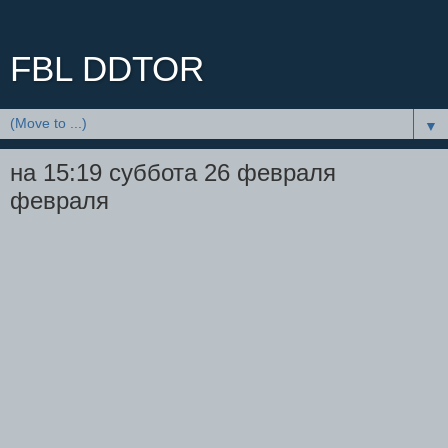
FBL DDTOR
▼
на 15:19 суббота 26 февраля
февраля