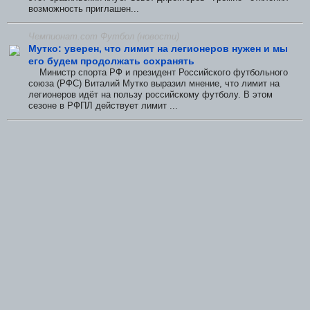
возможность приглашен...
Чемпионат.com Футбол (новости)
Мутко: уверен, что лимит на легионеров нужен и мы
его будем продолжать сохранять
Министр спорта РФ и президент Российского футбольного
союза (РФС) Виталий Мутко выразил мнение, что лимит на
легионеров идёт на пользу российскому футболу. В этом
сезоне в РФПЛ действует лимит ...