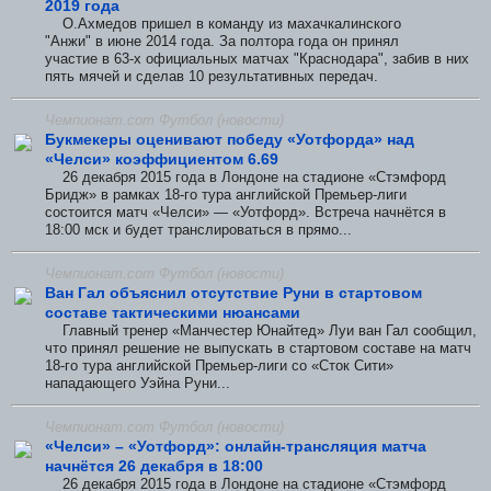
2019 года
О.Ахмедов пришел в команду из махачкалинского
"Анжи" в июне 2014 года. За полтора года он принял
участие в 63-х официальных матчах "Краснодара", забив в них
пять мячей и сделав 10 результативных передач.
Чемпионат.com Футбол (новости)
Букмекеры оценивают победу «Уотфорда» над
«Челси» коэффициентом 6.69
26 декабря 2015 года в Лондоне на стадионе «Стэмфорд
Бридж» в рамках 18-го тура английской Премьер-лиги
состоится матч «Челси» — «Уотфорд». Встреча начнётся в
18:00 мск и будет транслироваться в прямо...
Чемпионат.com Футбол (новости)
Ван Гал объяснил отсутствие Руни в стартовом
составе тактическими нюансами
Главный тренер «Манчестер Юнайтед» Луи ван Гал сообщил,
что принял решение не выпускать в стартовом составе на матч
18-го тура английской Премьер-лиги со «Сток Сити»
нападающего Уэйна Руни...
Чемпионат.com Футбол (новости)
«Челси» – «Уотфорд»: онлайн-трансляция матча
начнётся 26 декабря в 18:00
26 декабря 2015 года в Лондоне на стадионе «Стэмфорд