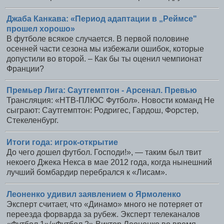
Джаба Канкава: «Период адаптации в „Реймсе"
прошел хорошо»
В футболе всякое случается. В первой половине
осенней части сезона мы избежали ошибок, которые
допустили во второй. – Как бы ты оценил чемпионат
Франции?
Премьер Лига: Саутгемптон - Арсенал. Превью
Трансляция: «НТВ-ПЛЮС Футбол». Новости команд Не
сыграют: Саутгемптон: Родригес, Гардош, Форстер,
Стекеленбург.
Итоги года: игрок-открытие
До чего дошел футбол. Господи!», — таким был твит
некоего Джека Некса в мае 2012 года, когда нынешний
лучший бомбардир перебрался к «Лисам».
Леоненко удивил заявлением о Ярмоленко
Эксперт считает, что «Динамо» много не потеряет от
переезда форварда за рубеж. Эксперт телеканалов