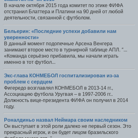
В начале октября 2015 года комитет по этике ФИФА
отстранил Блаттера и Платини на 90 дней от любой
деятельности, связанной с футболом.
Бельерин: «Последние успехи добавили нам
уверенности»
В данный момент подопечные Арсена Венгера
занимают второе место в турнирной таблице АПЛ. ″...
«Команда серьёзно прибавила, мы начали играть
именно в тот футбол...
Экс-глава КОНМЕБОЛ госпитализирован из-за
проблем с сердцем
Фигередо возглавлял КОНМЕБОЛ в 2013-14 гг.,
Ассоциацию футбола Уругвая – в 1997-2006 гг..
Должность вице-президента ФИФА он получил в 2014
году.
Роналдиньо назвал Неймара своим наследником
Он выступает в этой роли далеко не первый сезон. Это
прекрасный игрок, и он будет лицом бразильского