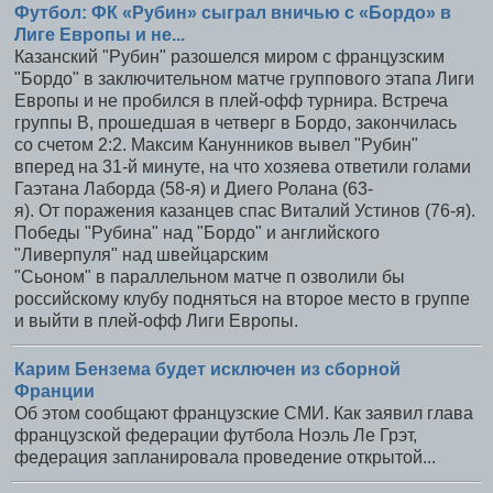
Футбол: ФК «Рубин» сыграл вничью с «Бордо» в
Лиге Европы и не...
Казанский "Рубин" разошелся миром с французским
"Бордо" в заключительном матче группового этапа Лиги
Европы и не пробился в плей-офф турнира. Встреча
группы B, прошедшая в четверг в Бордо, закончилась
со счетом 2:2. Максим Канунников вывел "Рубин"
вперед на 31-й минуте, на что хозяева ответили голами
Гаэтана Лаборда (58-я) и Диего Ролана (63-
я). От поражения казанцев спас Виталий Устинов (76-я).
Победы "Рубина" над "Бордо" и английского
"Ливерпуля" над швейцарским
"Сьоном" в параллельном матче п озволили бы
российскому клубу подняться на второе место в группе
и выйти в плей-офф Лиги Европы.
Карим Бензема будет исключен из сборной
Франции
Об этом сообщают французские СМИ. Как заявил глава
французской федерации футбола Ноэль Ле Грэт,
федерация запланировала проведение открытой...