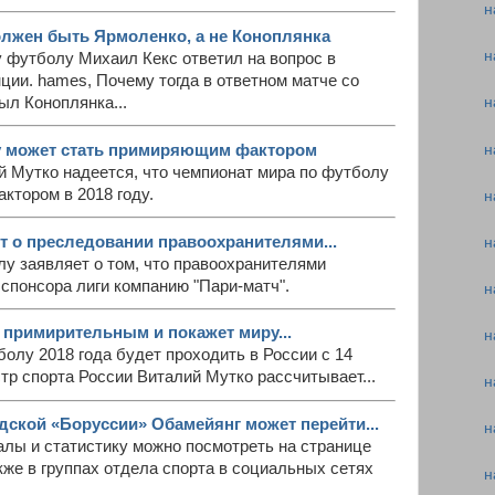
н
лжен быть Ярмоленко, а не Коноплянка
н
у футболу Михаил Кекс ответил на вопрос в
ии. hames, Почему тогда в ответном матче со
ыл Коноплянка...
н
н
у может стать примиряющим фактором
й Мутко надеется, что чемпионат мира по футболу
ктором в 2018 году.
н
т о преследовании правоохранителями...
н
у заявляет о том, что правоохранителями
спонсора лиги компанию "Пари-матч".
н
т примирительным и покажет миру...
н
олу 2018 года будет проходить в России с 14
тр спорта России Виталий Мутко рассчитывает...
н
ской «Боруссии» Обамейянг может перейти...
н
алы и статистику можно посмотреть на странице
кже в группах отдела спорта в социальных сетях
н