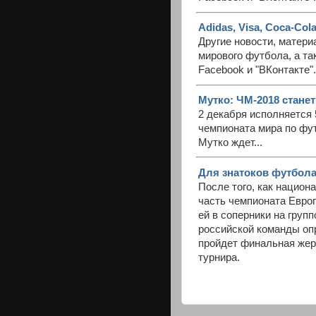
Adidas, Visa, Coca-Col
Другие новости, матери
мирового футбола, а та
Facebook и "ВКонтакте".
Мутко: ЧМ-2018 стане
2 декабря исполняется 
чемпионата мира по фу
Мутко ждет...
Для знатоков футбола
После того, как нацио
часть чемпионата Европ
ей в соперники на груп
российской команды оп
пройдет финальная жер
турнира.