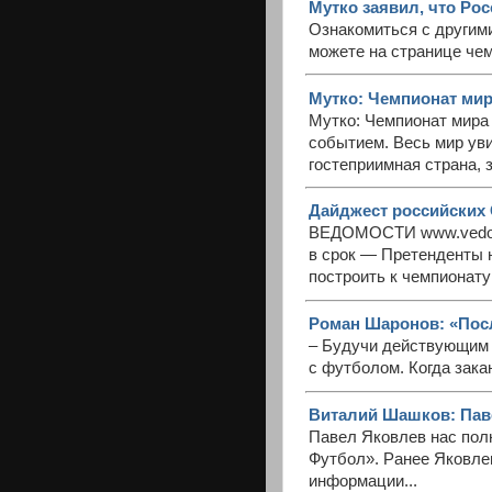
Мутко заявил, что Рос
Ознакомиться с другим
можете на странице чем
Мутко: Чемпионат мира
Мутко: Чемпионат мира
событием. Весь мир уви
гостеприимная страна, з
Дайджест российских 
ВЕДОМОСТИ www.vedomo
в срок — Претенденты н
построить к чемпионату
Роман Шаронов: «Пос
– Будучи действующим и
с футболом. Когда зака
Виталий Шашков: Паве
Павел Яковлев нас пол
Футбол». Ранее Яковле
информации...