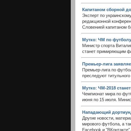
Капитаном сборной до
Эксперт по украинском
редакционной конференц
Словенией капитаном б
Мутко: ЧМ по футбол
Министр спорта Витали
станет примиряющим фа
Премьер-лига заявляе
Премьер-лига по футбол
преследуют титульного 
Мутко: ЧМ-2018 стане
Чемпионат мира по футб
июня по 15 июля. Минис
Нападающий дортмунд
Другие новости, матери
мирового футбола, а та
Facebook и "ВКонтакте".