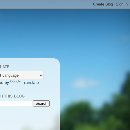
LATE
ed by
Translate
H THIS BLOG