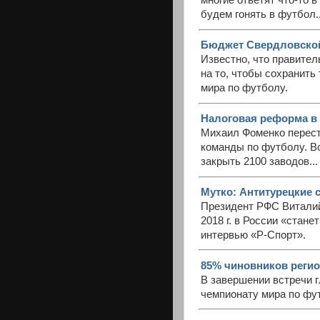
многие ответят что-то в
будем гонять в футбол..
Бюджет Свердловской 
Известно, что правите
на то, чтобы сохранить
мира по футболу.
Налоговая реформа в 
Михаил Фоменко перест
команды по футболу. Во
закрыть 2100 заводов...
Мутко: Антитурецкие с
Президент РФС Виталий
2018 г. в России «стан
интервью «Р-Спорт».
85% чиновников регион
В завершении встречи г
чемпионату мира по фут