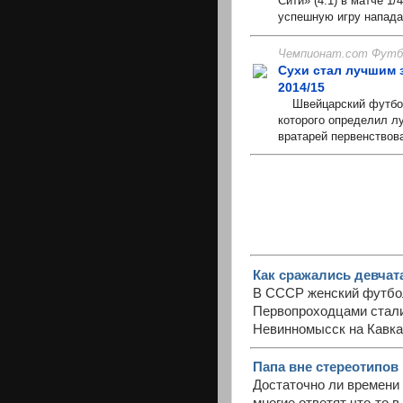
Сити» (4:1) в матче 1
успешную игру напада
Чемпионат.com Футбо
Сухи стал лучшим 
2014/15
Швейцарский футболь
которого определил лу
вратарей первенствов
Как сражались девчат
В СССР женский футбол
Первопроходцами стали
Невинномысск на Кавказ
Папа вне стереотипов
Достаточно ли времени 