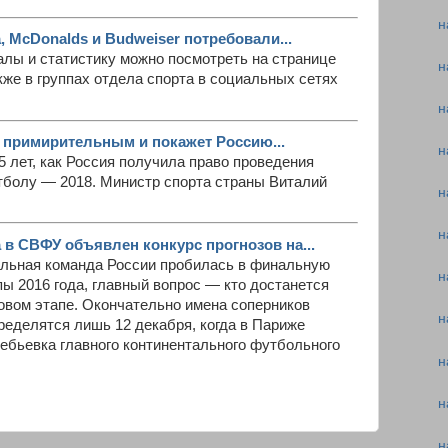
н
a, McDonalds и Budweiser потребовали...
алы и статистику можно посмотреть на странице
н
кже в группах отдела спорта в социальных сетях
н
т примирительным и покажет Россию...
н
5 лет, как Россия получила право проведения
тболу — 2018. Министр спорта страны Виталий
н
н
 в СВФУ объявлен конкурс прогнозов на...
нальная команда России пробилась в финальную
н
ы 2016 года, главный вопрос — кто достанется
повом этапе. Окончательно имена соперников
н
ределятся лишь 12 декабря, когда в Париже
ебьевка главного континентального футбольного
н
н
н