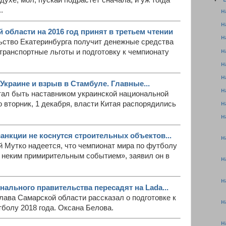
 духе, мол, пускай подрастёт сначала, и уж тогда
.
н
н
области на 2016 год принят в третьем чтении
н
льство Екатеринбурга получит денежные средства
н
 транспортные льготы и подготовку к чемпионату
н
н
Украине и взрыв в Стамбуле. Главные...
н
ал быть наставником украинской национальной
н
 вторник, 1 декабря, власти Китая распорядились
н
анкции не коснутся строительных объектов...
н
 Мутко надеется, что чемпионат мира по футболу
ет неким примирительным событием», заявил он в
н
н
ального правительства пересадят на Lada...
лава Самарской области рассказал о подготовке к
н
болу 2018 года. Оксана Белова.
н