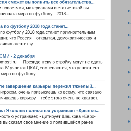
сия сможет выполнить все обязательства...
и новостями, материалами и статистикой вы
н
пионата мира по футболу - 2018...
н
 по футболу 2018 года станет...
 по футболу 2018 года станет примирительным
н
дит, что Россия – открытая, демократическая и
аявил агентству...
н
СМИ - 2 декабря
н
sti.ru — Президентскую стройку могут не сдать
а IV участок ЦКАД сомневаются, что успеют его
н
 мира по футболу.
н
ле завершения карьеры пережил тяжелый...
гроком, очень привыкаешь ко всему, что связано
н
нчиваешь карьеру – тебе этого очень не хватает.
н
л Яковлев полностью устраивает «Крылья...
ностью устраивает, - цитирует Шашкова «Евро-
н
в высказал свое мнение о появившейся ранее