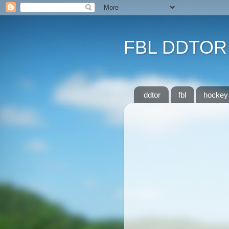
FBL DDTOR
ddtor
fbl
hockey