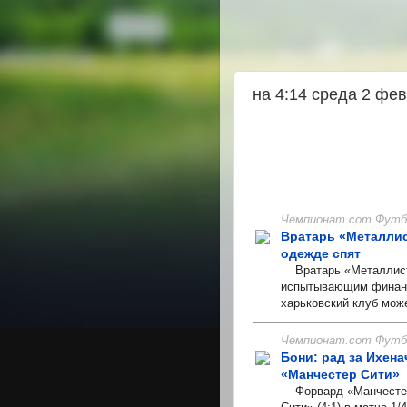
на 4:14 среда 2 фе
Чемпионат.com Футбо
Вратарь «Металлис
одежде спят
Вратарь «Металлиста»
испытывающим финансо
харьковский клуб може
Чемпионат.com Футбо
Бони: рад за Ихена
«Манчестер Сити»
Форвард «Манчестер 