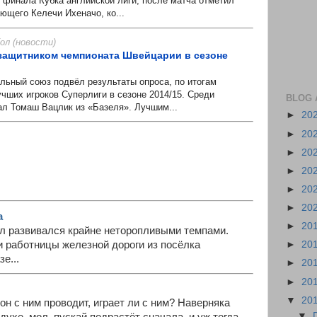
/4 финала Кубка английской лиги, после матча отметил
ющего Келечи Ихеначо, ко...
л (новости)
защитником чемпионата Швейцарии в сезоне
ный союз подвёл результаты опроса, по итогам
чших игроков Суперлиги в сезоне 2014/15. Среди
BLOG 
ал Томаш Вацлик из «Базеля». Лучшим...
►
20
►
20
►
20
►
20
►
20
►
20
а
►
20
 развивался крайне неторопливыми темпами.
 работницы железной дороги из посёлка
►
20
е...
►
20
►
20
▼
20
он с ним проводит, играет ли с ним? Наверняка
▼